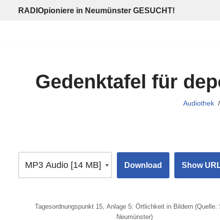
RADIOpioniere in Neumünster GESUCHT!
Zum
Inhalt
springen
Gedenktafel für dep
Audiothek
Download
Show UR
Tagesordnungspunkt 15, Anlage 5: Örtlichkeit in Bildern (Quelle: 
Neumünster)