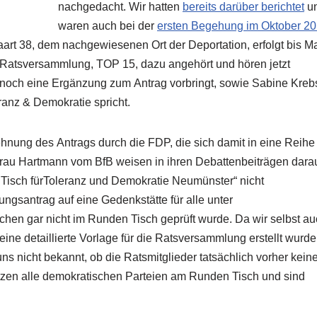
nachgedacht. Wir hatten
bereits darüber berichtet
u
waren auch bei der
ersten Begehung im Oktober 2
aart 38, dem nachgewiesenen Ort der Deportation, erfolgt bis M
e Ratsversammlung, TOP 15, dazu angehört und hören jetzt
r noch eine Ergänzung zum Antrag vorbringt, sowie Sabine Kreb
ranz & Demokratie spricht.
hnung des Antrags durch die FDP, die sich damit in eine Reihe
Frau Hartmann vom BfB weisen in ihren Debattenbeiträgen dara
Tisch fürToleranz und Demokratie Neumünster“ nicht
gsantrag auf eine Gedenkstätte für alle unter
chen gar nicht im Runden Tisch geprüft wurde. Da wir selbst a
ine detaillierte Vorlage für die Ratsversammlung erstellt wurde
s nicht bekannt, ob die Ratsmitglieder tatsächlich vorher kein
sitzen alle demokratischen Parteien am Runden Tisch und sind