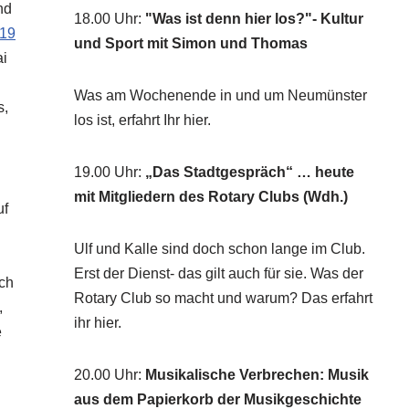
nd
18.00 Uhr
:
"Was ist denn hier los?"- Kultur
019
und Sport mit Simon und Thomas
ai
Was am Wochenende in und um Neumünster
s,
los ist, erfahrt Ihr hier.
19.00 Uhr
:
„Das Stadtgespräch“ … heute
mit Mitgliedern des Rotary Clubs (Wdh.)
uf
Ulf und Kalle sind doch schon lange im Club.
Erst der Dienst- das gilt auch für sie. Was der
uch
Rotary Club so macht und warum? Das erfahrt
,
ihr hier.
e
20.00 Uhr
:
Musikalische Verbrechen: Musik
aus dem Papierkorb der Musikgeschichte