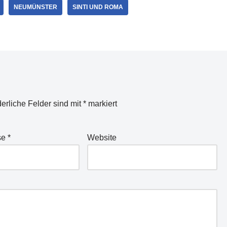
NEUMÜNSTER
SINTI UND ROMA
derliche Felder sind mit
*
markiert
se
*
Website