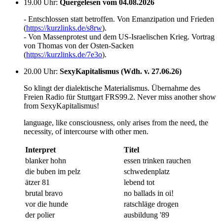
19.00 Uhr
:
Quergelesen vom 04.08.2026
- Entschlossen statt betroffen. Von Emanzipation und Frieden
(
https://kurzlinks.de/s8rw
).
- Von Massenprotest und dem US-Israelischen Krieg. Vortrag
von Thomas von der Osten-Sacken
(
https://kurzlinks.de/7e3o
).
20.00 Uhr
:
SexyKapitalismus (Wdh. v. 27.06.26)
So klingt der dialektische Materialismus. Übernahme des
Freien Radio für Stuttgart FRS99.2. Never miss another show
from SexyKapitalismus!
language, like consciousness, only arises from the need, the
necessity, of intercourse with other men.
Interpret
Titel
blanker hohn
essen trinken rauchen
die buben im pelz
schwedenplatz
ätzer 81
lebend tot
brutal bravo
no ballads in oi!
vor die hunde
ratschläge drogen
der polier
ausbildung '89