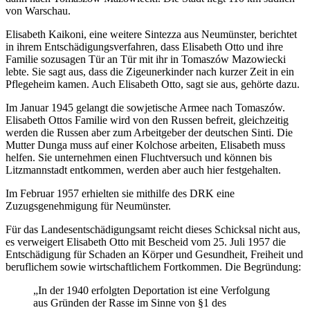
von Warschau.
Elisabeth Kaikoni, eine weitere Sintezza aus Neumünster, berichtet
in ihrem Entschädigungsverfahren, dass Elisabeth Otto und ihre
Familie sozusagen Tür an Tür mit ihr in Tomaszów Mazowiecki
lebte. Sie sagt aus, dass die Zigeunerkinder nach kurzer Zeit in ein
Pflegeheim kamen. Auch Elisabeth Otto, sagt sie aus, gehörte dazu.
Im Januar 1945 gelangt die sowjetische Armee nach Tomaszów.
Elisabeth Ottos Familie wird von den Russen befreit, gleichzeitig
werden die Russen aber zum Arbeitgeber der deutschen Sinti. Die
Mutter Dunga muss auf einer Kolchose arbeiten, Elisabeth muss
helfen. Sie unternehmen einen Fluchtversuch und können bis
Litzmannstadt entkommen, werden aber auch hier festgehalten.
Im Februar 1957 erhielten sie mithilfe des DRK eine
Zuzugsgenehmigung für Neumünster.
Für das Landesentschädigungsamt reicht dieses Schicksal nicht aus,
es verweigert Elisabeth Otto mit Bescheid vom 25. Juli 1957 die
Entschädigung für Schaden an Körper und Gesundheit, Freiheit und
beruflichem sowie wirtschaftlichem Fortkommen. Die Begründung:
„In der 1940 erfolgten Deportation ist eine Verfolgung
aus Gründen der Rasse im Sinne von §1 des