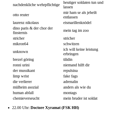
heutiger soldaten tun und
nachdenkliche wehrpflichtige
lassen
mir ham se als jeheilt
otto reuter
entlassen
laurenz nikolaus
eismarillenknödel
dino paris & der chor der
mein tag im zoo
finsternis
stricher
stricher
mikron64
schwitzen
ich will keine leistung
unknown
erbringen
brezel göring
tilidin
ronni urini
niemand hilft dir
der mussikant
repulsina
limp wrist
fake fags
die verlierer
adrenalin
mülheim asozial
anders als wie du
human abfall
montags
chemieverseucht
mein bruder ist soldat
22.00 Uhr
:
Doctore Xyramat (FSK HH)