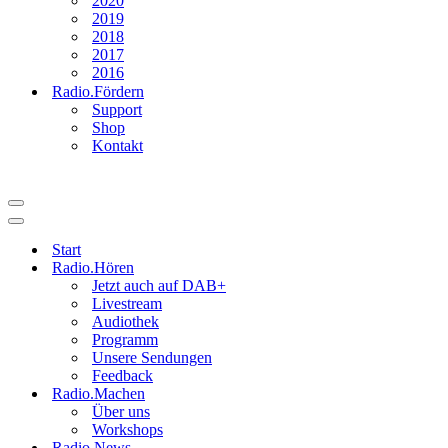
2020
2019
2018
2017
2016
Radio.Fördern
Support
Shop
Kontakt
Navigationsmenü
Navigationsmenü
Start
Radio.Hören
Jetzt auch auf DAB+
Livestream
Audiothek
Programm
Unsere Sendungen
Feedback
Radio.Machen
Über uns
Workshops
Radio.News