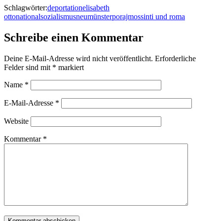
Schlagwörter:
deportation
elisabeth
otto
nationalsozialismus
neumünster
porajmos
sinti und roma
Schreibe einen Kommentar
Deine E-Mail-Adresse wird nicht veröffentlicht.
Erforderliche
Felder sind mit
*
markiert
Name
*
E-Mail-Adresse
*
Website
Kommentar
*