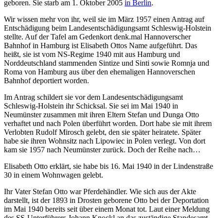
geboren. Sie starb am 1. Oktober 2005
in Berlin
.
Wir wissen mehr von ihr, weil sie im März 1957 einen Antrag auf
Entschädigung beim Landesentschädigungsamt Schleswig-Holstein
stellte. Auf der Tafel am Gedenkort denk.mal Hannoverscher
Bahnhof in Hamburg ist Elisabeth Ottos Name aufgeführt. Das
heißt, sie ist vom NS-Regime 1940 mit aus Hamburg und
Norddeutschland stammenden Sintize und Sinti sowie Romnja und
Roma von Hamburg aus über den ehemaligen Hannoverschen
Bahnhof deportiert worden.
Im Antrag schildert sie vor dem Landesentschädigungsamt
Schleswig-Holstein ihr Schicksal. Sie sei im Mai 1940 in
Neumünster zusammen mit ihren Eltern Stefan und Dunga Otto
verhaftet und nach Polen überführt worden. Dort habe sie mit ihrem
Verlobten Rudolf Mirosch gelebt, den sie später heiratete. Später
habe sie ihren Wohnsitz nach Lipowiec in Polen verlegt. Von dort
kam sie 1957 nach Neumünster zurück. Doch der Reihe nach…
Elisabeth Otto erklärt, sie habe bis 16. Mai 1940 in der Lindenstraße
30 in einem Wohnwagen gelebt.
Ihr Vater Stefan Otto war Pferdehändler. Wie sich aus der Akte
darstellt, ist der 1893 in Drosten geborene Otto bei der Deportation
im Mai 1940 bereits seit über einem Monat tot. Laut einer Meldung
des SS-Unterführers Johann Knockl an das zuständige Standesamt