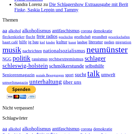
Sandra Lorenz
zu
Die Schlagershow Extraausgabe mit Berit
Finke, Saskia Leppin und Tammy
Themen
aa
alkoholismus
antifaschismus
demokratie
alkohol
corona
freie radios
fleckenkieker
flucht
geschichte
gesellschaft
gesundheit
gewerkschaften
ig bau
kultur
literatur
haart café
hilfe
migration
landtag
kinder
medien
kiel
kunst
neumünster
musik
nationalsozialismus
nachrichten
politik
schlager
rechtsextremismus
NGG
rassismus
schleswig-holstein
schmökerstunde
selbsthilfe
talk
sucht
umwelt
Seniorenmagazin
sport
soziale Bewegungen
unterhaltung
über uns
umweltmagazin
Nicht verpassen!
Schlagwörter
aa
alkoholismus
antifaschismus
demokratie
alkohol
corona