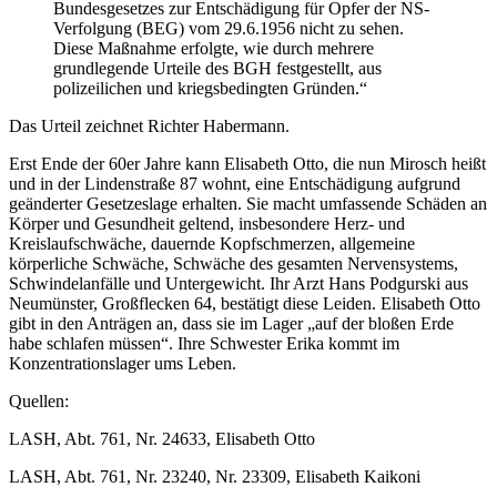
Bundesgesetzes zur Entschädigung für Opfer der NS-
Verfolgung (BEG) vom 29.6.1956 nicht zu sehen.
Diese Maßnahme erfolgte, wie durch mehrere
grundlegende Urteile des BGH festgestellt, aus
polizeilichen und kriegsbedingten Gründen.“
Das Urteil zeichnet Richter Habermann.
Erst Ende der 60er Jahre kann Elisabeth Otto, die nun Mirosch heißt
und in der Lindenstraße 87 wohnt, eine Entschädigung aufgrund
geänderter Gesetzeslage erhalten. Sie macht umfassende Schäden an
Körper und Gesundheit geltend, insbesondere Herz- und
Kreislaufschwäche, dauernde Kopfschmerzen, allgemeine
körperliche Schwäche, Schwäche des gesamten Nervensystems,
Schwindelanfälle und Untergewicht. Ihr Arzt Hans Podgurski aus
Neumünster, Großflecken 64, bestätigt diese Leiden. Elisabeth Otto
gibt in den Anträgen an, dass sie im Lager „auf der bloßen Erde
habe schlafen müssen“. Ihre Schwester Erika kommt im
Konzentrationslager ums Leben.
Quellen:
LASH, Abt. 761, Nr. 24633, Elisabeth Otto
LASH, Abt. 761, Nr. 23240, Nr. 23309, Elisabeth Kaikoni