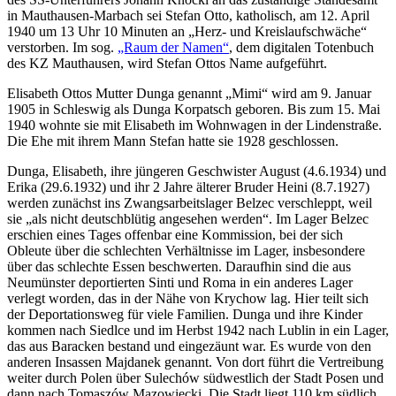
in Mauthausen-Marbach sei Stefan Otto, katholisch, am 12. April
1940 um 13 Uhr 10 Minuten an „Herz- und Kreislaufschwäche“
verstorben. Im sog.
„Raum der Namen“
, dem digitalen Totenbuch
des KZ Mauthausen, wird Stefan Ottos Name aufgeführt.
Elisabeth Ottos Mutter Dunga genannt „Mimi“ wird am 9. Januar
1905 in Schleswig als Dunga Korpatsch geboren. Bis zum 15. Mai
1940 wohnte sie mit Elisabeth im Wohnwagen in der Lindenstraße.
Die Ehe mit ihrem Mann Stefan hatte sie 1928 geschlossen.
Dunga, Elisabeth, ihre jüngeren Geschwister August (4.6.1934) und
Erika (29.6.1932) und ihr 2 Jahre älterer Bruder Heini (8.7.1927)
werden zunächst ins Zwangsarbeitslager Belzec verschleppt, weil
sie „als nicht deutschblütig angesehen werden“. Im Lager Belzec
erschien eines Tages offenbar eine Kommission, bei der sich
Obleute über die schlechten Verhältnisse im Lager, insbesondere
über das schlechte Essen beschwerten. Daraufhin sind die aus
Neumünster deportierten Sinti und Roma in ein anderes Lager
verlegt worden, das in der Nähe von Krychow lag. Hier teilt sich
der Deportationsweg für viele Familien. Dunga und ihre Kinder
kommen nach Siedlce und im Herbst 1942 nach Lublin in ein Lager,
das aus Baracken bestand und eingezäunt war. Es wurde von den
anderen Insassen Majdanek genannt. Von dort führt die Vertreibung
weiter durch Polen über Sulechów südwestlich der Stadt Posen und
dann nach Tomaszów Mazowiecki. Die Stadt liegt 110 km südlich