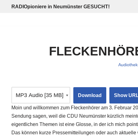
RADIOpioniere in Neumünster GESUCHT!
Zum
Inhalt
springen
FLECKENHÖRER
Audiothek
Download
Show UR
Moin und willkommen zum Fleckenhörer am 3. Februar 202
Sendung sagen, weil die CDU Neumünster kürzlich meinte,
eigentlichen Themen ist eine Glosse, in der ich mich point
Das können kurze Pressemitteilungen oder auch aktuelle