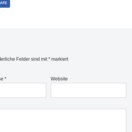
CAFE
derliche Felder sind mit
*
markiert
se
*
Website