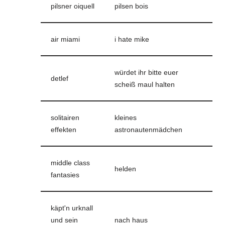
pilsner oiquell
pilsen bois
air miami
i hate mike
würdet ihr bitte euer
detlef
scheiß maul halten
solitairen
kleines
effekten
astronautenmädchen
middle class
helden
fantasies
käpt'n urknall
und sein
nach haus