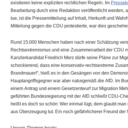
existieren keine expliziten rechtlichen Regeln. Im
Pressek
Bearbeitung durch eine Redaktion veröffentlicht werden,
tue, ist die Pressemitteilung auf Inhalt, Herkunft und Wahrh
Mitteilung gegen die CDU protestierte, war dies geschehe
Rund 15.000 Menschen haben nach einer Schätzung versc
Rechtsextremismus und eine Zusammenarbeit der CDU mit d
Kanzlerkandidat Friedrich Merz dürfe seine Pläne zur Migr
schockierend, dass eine konservativ-rechtsextreme Zusam
Brandmauer!“, hieß es in den Gesängen von den Demonstr
Hauptangriffsgegner war aber naturgemäß die AfD. Im B
einem Antrag und einem Gesetzentwurf zur Migration Meh
geführten Bundesregierung mit der AfD schließt CDU-Che
heißt es doch so schön: Wer einmal lügt, dem glaubt man n
aus Überzeugung tut. Ein noch gefährlicherer Freund der 
Unsere Themen heute: