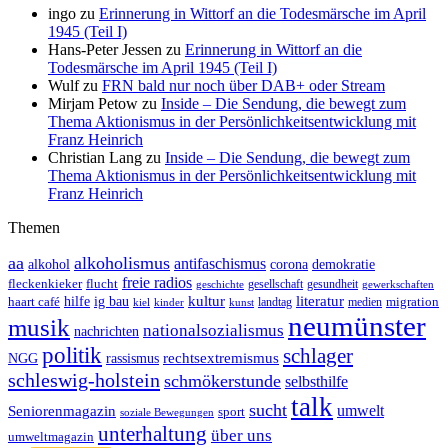
ingo
zu
Erinnerung in Wittorf an die Todesmärsche im April
1945 (Teil I)
Hans-Peter Jessen
zu
Erinnerung in Wittorf an die
Todesmärsche im April 1945 (Teil I)
Wulf
zu
FRN bald nur noch über DAB+ oder Stream
Mirjam Petow
zu
Inside – Die Sendung, die bewegt zum
Thema Aktionismus in der Persönlichkeitsentwicklung mit
Franz Heinrich
Christian Lang
zu
Inside – Die Sendung, die bewegt zum
Thema Aktionismus in der Persönlichkeitsentwicklung mit
Franz Heinrich
Themen
aa
alkoholismus
antifaschismus
demokratie
alkohol
corona
freie radios
fleckenkieker
flucht
geschichte
gesellschaft
gesundheit
gewerkschaften
ig bau
kultur
literatur
haart café
hilfe
migration
landtag
kinder
medien
kiel
kunst
neumünster
musik
nationalsozialismus
nachrichten
politik
schlager
rechtsextremismus
NGG
rassismus
schleswig-holstein
schmökerstunde
selbsthilfe
talk
sucht
umwelt
Seniorenmagazin
sport
soziale Bewegungen
unterhaltung
über uns
umweltmagazin