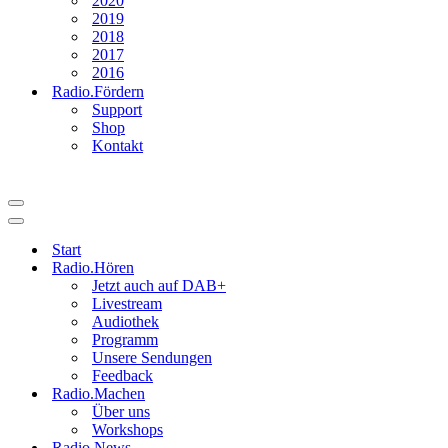
2020
2019
2018
2017
2016
Radio.Fördern
Support
Shop
Kontakt
Navigationsmenü
Navigationsmenü
Start
Radio.Hören
Jetzt auch auf DAB+
Livestream
Audiothek
Programm
Unsere Sendungen
Feedback
Radio.Machen
Über uns
Workshops
Radio.News