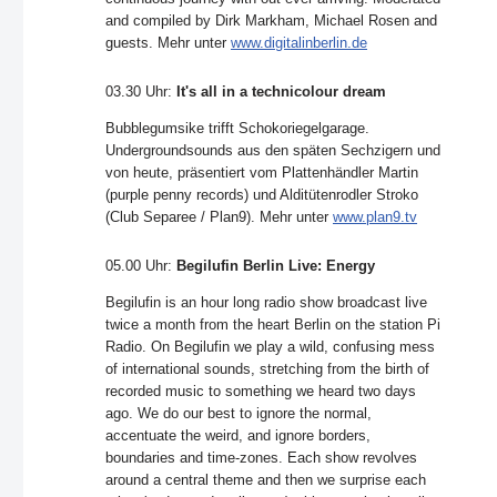
and compiled by Dirk Markham, Michael Rosen and
guests. Mehr unter
www.digitalinberlin.de
03.30 Uhr
:
It's all in a technicolour dream
Bubblegumsike trifft Schokoriegelgarage.
Undergroundsounds aus den späten Sechzigern und
von heute, präsentiert vom Plattenhändler Martin
(purple penny records) und Alditütenrodler Stroko
(Club Separee / Plan9). Mehr unter
www.plan9.tv
05.00 Uhr
:
Begilufin Berlin Live: Energy
Begilufin is an hour long radio show broadcast live
twice a month from the heart Berlin on the station Pi
Radio. On Begilufin we play a wild, confusing mess
of international sounds, stretching from the birth of
recorded music to something we heard two days
ago. We do our best to ignore the normal,
accentuate the weird, and ignore borders,
boundaries and time-zones. Each show revolves
around a central theme and then we surprise each