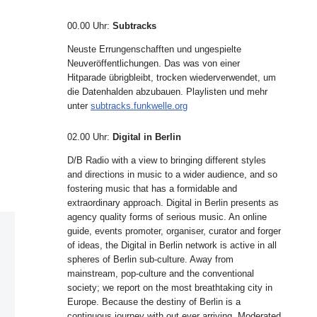
00.00 Uhr
:
Subtracks
Neuste Errungenschafften und ungespielte
Neuveröffentlichungen. Das was von einer
Hitparade übrigbleibt, trocken wiederverwendet, um
die Datenhalden abzubauen. Playlisten und mehr
unter
subtracks.funkwelle.org
02.00 Uhr
:
Digital in Berlin
D/B Radio with a view to bringing different styles
and directions in music to a wider audience, and so
fostering music that has a formidable and
extraordinary approach. Digital in Berlin presents as
agency quality forms of serious music. An online
guide, events promoter, organiser, curator and forger
of ideas, the Digital in Berlin network is active in all
spheres of Berlin sub-culture. Away from
mainstream, pop-culture and the conventional
society; we report on the most breathtaking city in
Europe. Because the destiny of Berlin is a
continuous journey with out ever arriving. Moderated