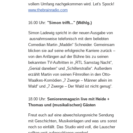
vollem Umfang nachgekommen wird. Let's Spock!
www.thebrainradio.com
16.00 Uhr
:
"Simon trifft..." (Wdhlg.)
Simon Ladewig spricht in der neuen Ausgabe von
ausnahmsweise telefonisch mit dem beliebten
Comedian Martin „Maddin“ Schneider. Gemeinsam
blicken sie auf seine erfolgreiche Karriere zurück –
von den Anfängen auf der Bühne bis zu seinen
bekannten TV-Auftritten in „RTL Samstag Nacht“,
„Genial daneben“ und „Schillerstraße“. Außerdem
erzählt Martin von seinen Filmrollen in den Otto-
Waalkes-Komödien „7 Zwerge – Männer allein im
Wald“ und „7 Zwerge – Der Wald ist nicht genug“.
18.00 Uhr
:
Seniorenmagazin live mit Heide +
Thomas und (musikalischen) Gästen
Freut euch auf eine abwechslungsreiche Sendung
mit Geschichten, Musikeinlagen und was uns sonst
noch so einfällt. Das Studio wird voll, die Lauscher
sollten weit aufgeschlagen werden!