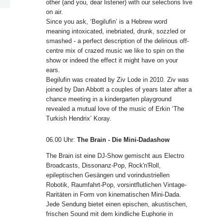
other (and you, dear listener) with our selections live
on air.
Since you ask, ‘Begilufin’ is a Hebrew word
meaning intoxicated, inebriated, drunk, sozzled or
smashed - a perfect description of the delirious off-
centre mix of crazed music we like to spin on the
show or indeed the effect it might have on your
ears.
Begilufin was created by Ziv Lode in 2010. Ziv was
joined by Dan Abbott a couples of years later after a
chance meeting in a kindergarten playground
revealed a mutual love of the music of Erkin ‘The
Turkish Hendrix’ Koray.
06.00 Uhr
:
The Brain - Die Mini-Dadashow
The Brain ist eine DJ-Show gemischt aus Electro
Broadcasts, Dissonanz-Pop, Rock'n'Roll,
epileptischen Gesängen und vorindustriellen
Robotik, Raumfahrt-Pop, vorsintflutlichen Vintage-
Raritäten in Form von kinematischen Mini-Dada.
Jede Sendung bietet einen epischen, akustischen,
frischen Sound mit dem kindliche Euphorie in