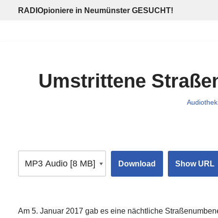
RADIOpioniere in Neumünster GESUCHT!
Zum
Inhalt
springen
Umstrittene Straß
Audiothek
Download
Show URL
Am 5. Januar 2017 gab es eine nächtliche Straßenumben