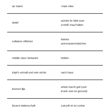
air miami
i hate mike
würdet ihr bitte euer
detlef
scheiß maul halten
kleines
solitairen effekten
astronautenmädchen
middle class fantasies
helden
käpt'n urknall und sein nichts
nach haus
arbeit macht geil (und
leonore lilja
krank sein ist gesund)
bizarre leidenschaft
zukunft ist ist vorbei