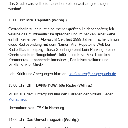
Das Studio wird voll, die Lauscher sollten weit aufgeschlagen
werden!
11.00 Uhr
:
Mrs. Pepstein (Wdhlg.)
Gastgeberin zu sein ist eine meiner größten Leidenschaften; ich
vereine das muttimedial: im sprechen und im backen. Aber wehe
es hilft keiner beim Abwasch! Seit fast 1999 Jahren mache ich nun
diese Radiosendung mit dem Namen Mrs. Pepsteins Welt bei
Radio Blau in Leipzig. Diese Sendung kennt kein Ranking, keine
Charts und kein Nerdgelaber! Dafür: subjektive Mrs. Pepstein-
Kommentare, spannende Interviews, Feminismusallüren und
Musik, Musik, Musik.
Lob, Kritik und Anregungen bitte an:
briefkasten@mrspepstein.de
13.00 Uhr
:
BIFF BANG POW! 60s Radio (Wdhlg.)
Musik aus dem Untergrund und den Garagen der Sixties. Jeden
Monat neu
.
Übernahme vom FSK in Hamburg.
14.00 Uhr
:
Das Umweltmagazin (Wdhlg.)