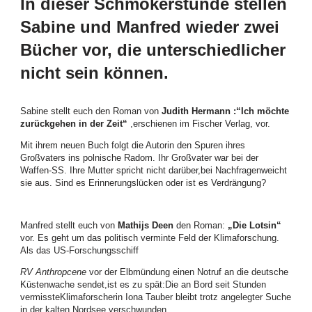
In dieser Schmökerstunde stellen
Sabine und Manfred wieder zwei
Bücher vor, die unterschiedlicher
nicht sein können.
Sabine stellt euch den Roman von
Judith Hermann :“Ich möchte
zurückgehen in der Zeit
“
,erschienen im Fischer Verlag, vor.
Mit ihrem neuen Buch folgt die Autorin den Spuren ihres
Großvaters ins polnische Radom. Ihr Großvater war bei der
Waffen-SS. Ihre Mutter spricht nicht darüber,bei Nachfragenweicht
sie aus. Sind es Erinnerungslücken oder ist es Verdrängung?
Manfred stellt euch von
Mathijs Deen
den Roman:
„Die Lotsin“
vor. Es geht um das politisch verminte Feld der Klimaforschung.
Als das US-Forschungsschiff
RV Anthropcene
vor der Elbmündung einen Notruf an die deutsche
Küstenwache sendet,ist es zu spät:Die an Bord seit Stunden
vermissteKlimaforscherin Iona Tauber bleibt trotz angelegter Suche
in der kalten Nordsee verschwunden
.