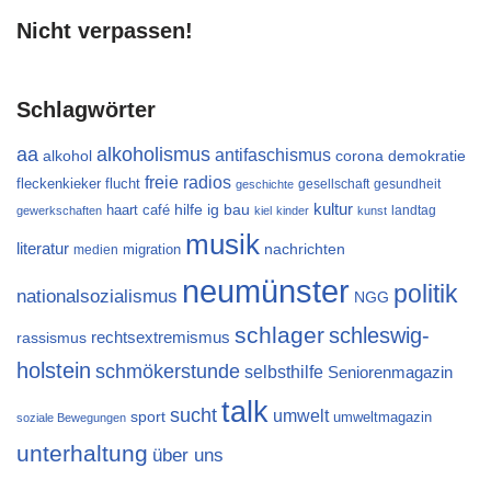
Nicht verpassen!
Schlagwörter
aa
alkoholismus
antifaschismus
alkohol
demokratie
corona
freie radios
flucht
fleckenkieker
gesellschaft
gesundheit
geschichte
kultur
ig bau
haart café
hilfe
landtag
gewerkschaften
kiel
kinder
kunst
musik
literatur
migration
nachrichten
medien
neumünster
politik
nationalsozialismus
NGG
schlager
schleswig-
rechtsextremismus
rassismus
holstein
schmökerstunde
selbsthilfe
Seniorenmagazin
talk
sucht
umwelt
sport
umweltmagazin
soziale Bewegungen
unterhaltung
über uns