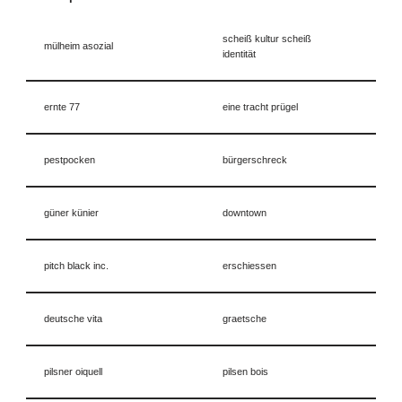
scheiß kultur scheiß
mülheim asozial
identität
ernte 77
eine tracht prügel
pestpocken
bürgerschreck
güner künier
downtown
pitch black inc.
erschiessen
deutsche vita
graetsche
pilsner oiquell
pilsen bois