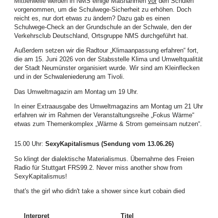
Mittlerweile werden in NMS einige Maßnahmen
vor
den Schulen
vorgenommen, um die Schulwege-Sicherheit zu erhöhen. Doch
reicht es, nur dort etwas zu ändern? Dazu gab es einen
Schulwege-Check an der Grundschule an der Schwale, den der
Verkehrsclub Deutschland, Ortsgruppe NMS durchgeführt hat.
Außerdem setzen wir die Radtour „Klimaanpassung erfahren“ fort,
die am 15. Juni 2026 von der Stabsstelle Klima und Umweltqualität
der Stadt Neumünster organisiert wurde. Wir sind am Kleinflecken
und in der Schwaleniederung am Tivoli.
Das Umweltmagazin am Montag um 19 Uhr.
In einer Extraausgabe des Umweltmagazins am Montag um 21 Uhr
erfahren wir im Rahmen der Veranstaltungsreihe „Fokus Wärme“
etwas zum Themenkomplex „Wärme & Strom gemeinsam nutzen“.
15.00 Uhr
:
SexyKapitalismus (Sendung vom 13.06.26)
So klingt der dialektische Materialismus. Übernahme des Freien
Radio für Stuttgart FRS99.2. Never miss another show from
SexyKapitalismus!
that's the girl who didn't take a shower since kurt cobain died
Interpret
Titel