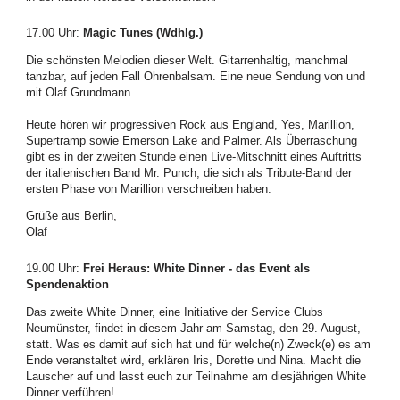
17.00 Uhr
:
Magic Tunes (Wdhlg.)
Die schönsten Melodien dieser Welt. Gitarrenhaltig, manchmal
tanzbar, auf jeden Fall Ohrenbalsam. Eine neue Sendung von und
mit Olaf Grundmann.
Heute hören wir progressiven Rock aus England, Yes, Marillion,
Supertramp sowie Emerson Lake and Palmer. Als Überraschung
gibt es in der zweiten Stunde einen Live-Mitschnitt eines Auftritts
der italienischen Band Mr. Punch, die sich als Tribute-Band der
ersten Phase von Marillion verschreiben haben.
Grüße aus Berlin,
Olaf
19.00 Uhr
:
Frei Heraus: White Dinner - das Event als
Spendenaktion
Das zweite White Dinner, eine Initiative der Service Clubs
Neumünster, findet in diesem Jahr am Samstag, den 29. August,
statt. Was es damit auf sich hat und für welche(n) Zweck(e) es am
Ende veranstaltet wird, erklären Iris, Dorette und Nina. Macht die
Lauscher auf und lasst euch zur Teilnahme am diesjährigen White
Dinner verführen!