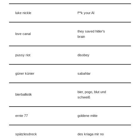
luke nickle
f**k your AI
they saved hitler's
love canal
brain
pussy riot
disobey
güner künier
sabahlar
bier, pogo, blut und
bierballistik
schweiß
ernte 77
goldene mitte
spätzlesdreck
des kriaga mir no