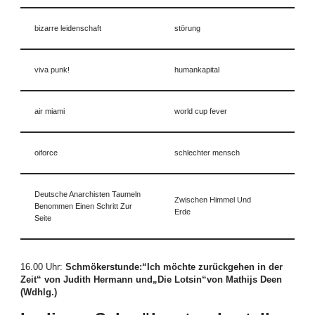
bizarre leidenschaft
störung
viva punk!
humankapital
air miami
world cup fever
oiforce
schlechter mensch
Deutsche Anarchisten Taumeln
Zwischen Himmel Und
Benommen Einen Schritt Zur
Erde
Seite
16.00 Uhr
:
Schmökerstunde:“Ich möchte zurückgehen in der
Zeit“ von Judith Hermann und„Die Lotsin“von Mathijs Deen
(Wdhlg.)