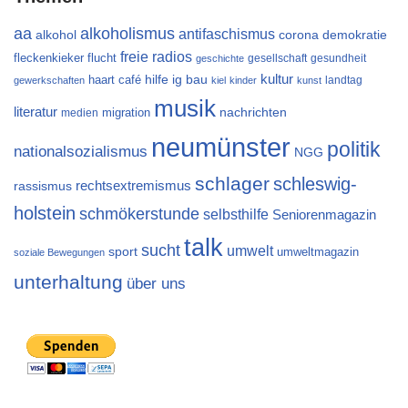
aa
alkoholismus
antifaschismus
alkohol
demokratie
corona
freie radios
flucht
fleckenkieker
gesellschaft
gesundheit
geschichte
kultur
ig bau
haart café
hilfe
landtag
gewerkschaften
kiel
kinder
kunst
musik
literatur
migration
nachrichten
medien
neumünster
politik
nationalsozialismus
NGG
schlager
schleswig-
rechtsextremismus
rassismus
holstein
schmökerstunde
selbsthilfe
Seniorenmagazin
talk
sucht
umwelt
sport
umweltmagazin
soziale Bewegungen
unterhaltung
über uns