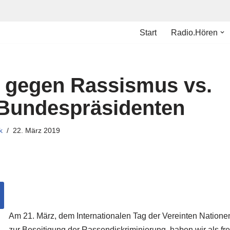
Start
Radio.Hören
g gegen Rassismus vs.
 Bundespräsidenten
k
22. März 2019
Am 21. März, dem Internationalen Tag der Vereinten Natione
zur Beseitigung der Rassendiskriminierung, haben wir als fre