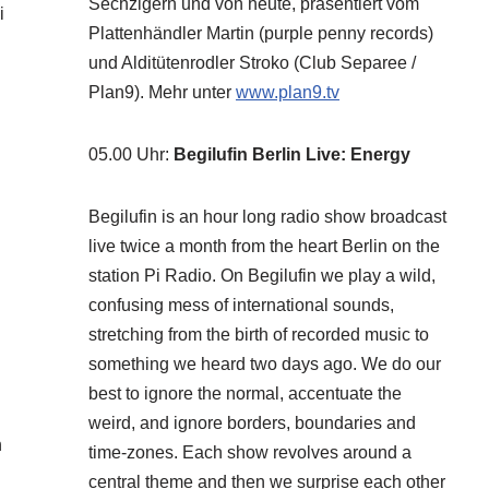
Sechzigern und von heute, präsentiert vom
i
Plattenhändler Martin (purple penny records)
und Alditütenrodler Stroko (Club Separee /
Plan9). Mehr unter
www.plan9.tv
05.00 Uhr
:
Begilufin Berlin Live: Energy
Begilufin is an hour long radio show broadcast
live twice a month from the heart Berlin on the
station Pi Radio. On Begilufin we play a wild,
confusing mess of international sounds,
stretching from the birth of recorded music to
something we heard two days ago. We do our
best to ignore the normal, accentuate the
weird, and ignore borders, boundaries and
n
time-zones. Each show revolves around a
central theme and then we surprise each other