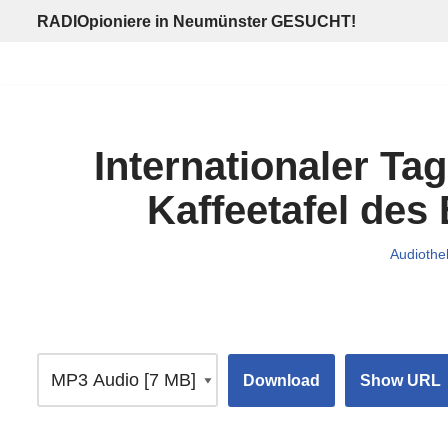
RADIOpioniere in Neumünster GESUCHT!
Zum
Inhalt
springen
Internationaler Ta
Kaffeetafel des
Audiothe
Download
Show URL