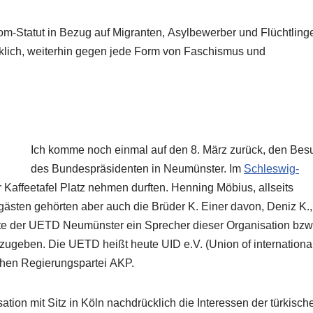
om-Statut in Bezug auf Migranten, Asylbewerber und Flüchtling
cklich, weiterhin gegen jede Form von Faschismus und
Ich komme noch einmal auf den 8. März zurück, den Bes
des Bundespräsidenten in Neumünster. Im
Schleswig-
 Kaffeetafel Platz nehmen durften. Henning Möbius, allseits
egästen gehörten aber auch die Brüder K. Einer davon, Deniz K.,
site der UETD Neumünster ein Sprecher dieser Organisation bzw
bzugeben. Die UETD heißt heute UID e.V. (Union of internationa
schen Regierungspartei AKP.
sation mit Sitz in Köln nachdrücklich die Interessen der türkisch