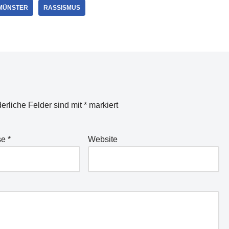
MÜNSTER
RASSISMUS
derliche Felder sind mit
*
markiert
se
*
Website