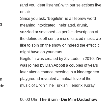
(and you, dear listener) with our selections live
on air.
Since you ask, ‘Begilufin’ is a Hebrew word
ng
meaning intoxicated, inebriated, drunk,
sozzled or smashed - a perfect description of
the delirious off-centre mix of crazed music we
like to spin on the show or indeed the effect it
might have on your ears.
Begilufin was created by Ziv Lode in 2010. Ziv
was joined by Dan Abbott a couples of years
later after a chance meeting in a kindergarten
playground revealed a mutual love of the
in
music of Erkin ‘The Turkish Hendrix’ Koray.
nde
06.00 Uhr
:
The Brain - Die Mini-Dadashow