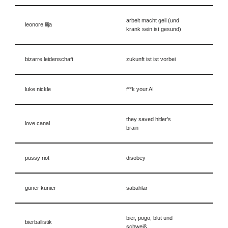
arbeit macht geil (und
leonore lilja
krank sein ist gesund)
bizarre leidenschaft
zukunft ist ist vorbei
luke nickle
f**k your AI
they saved hitler's
love canal
brain
pussy riot
disobey
güner künier
sabahlar
bier, pogo, blut und
bierballistik
schweiß