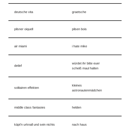
deutsche vita
graetsche
pilsner oiquell
pilsen bois
air miami
i hate mike
würdet ihr bitte euer
detlef
scheiß maul halten
kleines
solitairen effekten
astronautenmädchen
middle class fantasies
helden
käpt'n urknall und sein nichts
nach haus