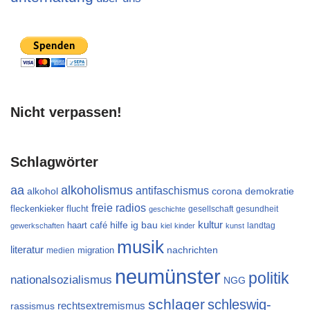
Nicht verpassen!
Schlagwörter
aa
alkoholismus
antifaschismus
alkohol
demokratie
corona
freie radios
flucht
fleckenkieker
gesellschaft
gesundheit
geschichte
kultur
ig bau
haart café
hilfe
landtag
gewerkschaften
kiel
kinder
kunst
musik
literatur
migration
nachrichten
medien
neumünster
politik
nationalsozialismus
NGG
schlager
schleswig-
rechtsextremismus
rassismus