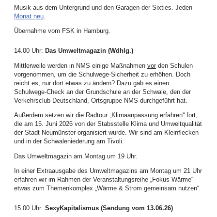
Musik aus dem Untergrund und den Garagen der Sixties. Jeden
Monat neu
.
Übernahme vom FSK in Hamburg.
14.00 Uhr
:
Das Umweltmagazin (Wdhlg.)
Mittlerweile werden in NMS einige Maßnahmen
vor
den Schulen
vorgenommen, um die Schulwege-Sicherheit zu erhöhen. Doch
reicht es, nur dort etwas zu ändern? Dazu gab es einen
Schulwege-Check an der Grundschule an der Schwale, den der
Verkehrsclub Deutschland, Ortsgruppe NMS durchgeführt hat.
Außerdem setzen wir die Radtour „Klimaanpassung erfahren“ fort,
die am 15. Juni 2026 von der Stabsstelle Klima und Umweltqualität
der Stadt Neumünster organisiert wurde. Wir sind am Kleinflecken
und in der Schwaleniederung am Tivoli.
Das Umweltmagazin am Montag um 19 Uhr.
In einer Extraausgabe des Umweltmagazins am Montag um 21 Uhr
erfahren wir im Rahmen der Veranstaltungsreihe „Fokus Wärme“
etwas zum Themenkomplex „Wärme & Strom gemeinsam nutzen“.
15.00 Uhr
:
SexyKapitalismus (Sendung vom 13.06.26)