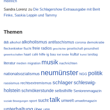
Heinrich
Sandra Lorenz
zu
Die Schlagershow Extraausgabe mit Berit
Finke, Saskia Leppin und Tammy
Themen
aa
alkoholismus
antifaschismus
alkohol
demokratie
corona
freie radios
flucht
fleckenkieker
gesellschaft
gesundheit
geschichte
kultur
ig bau
haart café
hilfe
landtag
gewerkschaften
kiel
kinder
kunst
musik
literatur
migration
nachrichten
medien
neumünster
politik
nationalsozialismus
NGG
schlager
schleswig-
rechtsextremismus
rassismus
holstein
schmökerstunde
selbsthilfe
Seniorenmagazin
talk
sucht
umwelt
sport
umweltmagazin
soziale Bewegungen
unterhaltung
über uns