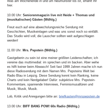
Was am Wochenende in und um Neumünster los ist, erfahrt Ihr
hier.
10.00 Uhr
:
Seniorenmagazin live mit Heide + Thomas und
(musikalischen) Gästen (Wdhlg.)
Freut euch auf eine abwechslungsreiche Sendung mit
Geschichten, Musikeinlagen und was uns sonst noch so einfällt.
Das Studio wird voll, die Lauscher sollten weit aufgeschlagen
werden!
11.00 Uhr
:
Mrs. Pepstein (Wdhlg.)
Gastgeberin zu sein ist eine meiner größten Leidenschaften; ich
vereine das muttimedial: im sprechen und im backen. Aber wehe
es hilft keiner beim Abwasch! Seit fast 1999 Jahren mache ich nun
diese Radiosendung mit dem Namen Mrs. Pepsteins Welt bei
Radio Blau in Leipzig. Diese Sendung kennt kein Ranking, keine
Charts und kein Nerdgelaber! Dafür: subjektive Mrs. Pepstein-
Kommentare, spannende Interviews, Feminismusallüren und
Musik, Musik, Musik.
Lob, Kritik und Anregungen bitte an:
briefkasten@mrspepstein.de
13.00 Uhr
:
BIFF BANG POW! 60s Radio (Wdhlg.)