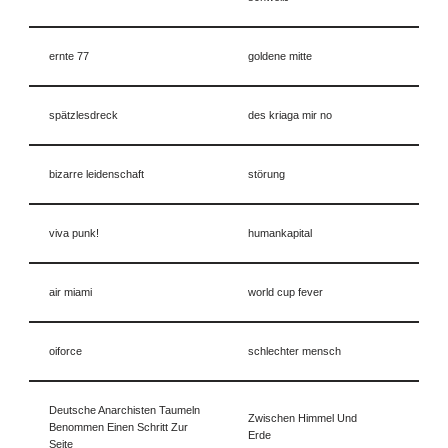
ernte 77
goldene mitte
spätzlesdreck
des kriaga mir no
bizarre leidenschaft
störung
viva punk!
humankapital
air miami
world cup fever
oiforce
schlechter mensch
Deutsche Anarchisten Taumeln
Zwischen Himmel Und
Benommen Einen Schritt Zur
Erde
Seite