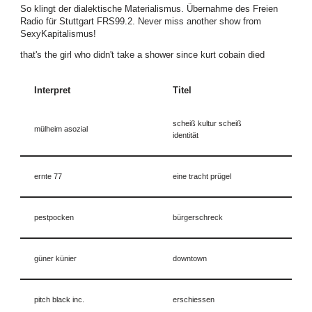
So klingt der dialektische Materialismus. Übernahme des Freien
Radio für Stuttgart FRS99.2. Never miss another show from
SexyKapitalismus!
that's the girl who didn't take a shower since kurt cobain died
Interpret
Titel
scheiß kultur scheiß
mülheim asozial
identität
ernte 77
eine tracht prügel
pestpocken
bürgerschreck
güner künier
downtown
pitch black inc.
erschiessen