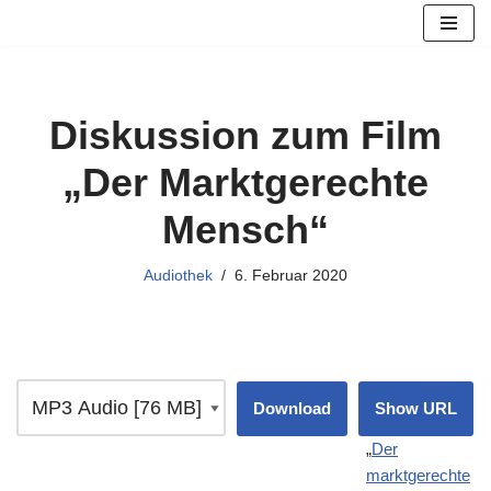
Zum
Inhalt
springen
Diskussion zum Film
„Der Marktgerechte
Mensch“
Audiothek
6. Februar 2020
Download
Show URL
„
Der
marktgerechte