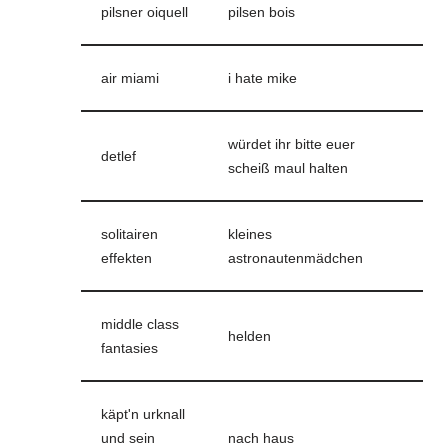
pilsner oiquell
pilsen bois
air miami
i hate mike
würdet ihr bitte euer
detlef
scheiß maul halten
solitairen
kleines
effekten
astronautenmädchen
middle class
helden
fantasies
käpt'n urknall
und sein
nach haus