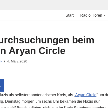
Start
Radio.Hören
urchsuchungen beim
en Aryan Circle
ek
4. März 2020
L
zis als selbsternannter arischer Kreis, als „
Aryan Circle
“ um d
rg. Dienstag morgen um sechs Uhr bekamen die Nazis nun
on zwölf Beschuldigten, nicht nur im Kreis Segeberg, sondern