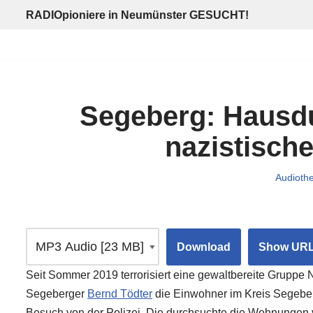
RADIOpioniere in Neumünster GESUCHT!
Zum
Inhalt
springen
Segeberg: Hausd
nazistisch
Audioth
Download
Show UR
Seit Sommer 2019 terrorisiert eine gewaltbereite Gruppe Na
Segeberger
Bernd Tödter
die Einwohner im Kreis Segebe
Besuch von der Polizei. Die durchsuchte die Wohnungen v