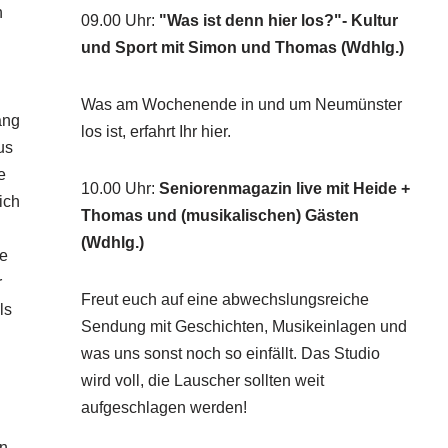
n
09.00 Uhr
:
"Was ist denn hier los?"- Kultur
und Sport mit Simon und Thomas (Wdhlg.)
Was am Wochenende in und um Neumünster
ang
los ist, erfahrt Ihr hier.
us
e
10.00 Uhr
:
Seniorenmagazin live mit Heide +
ich
Thomas und (musikalischen) Gästen
(Wdhlg.)
ie
r
Freut euch auf eine abwechslungsreiche
ls
Sendung mit Geschichten, Musikeinlagen und
was uns sonst noch so einfällt. Das Studio
wird voll, die Lauscher sollten weit
aufgeschlagen werden!
rn