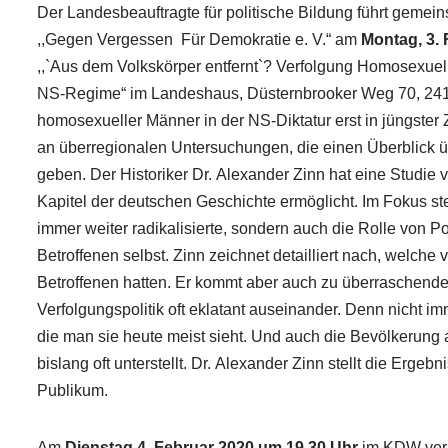
Der Landesbeauftragte für politische Bildung führt geme
,,Gegen Vergessen ­ Für Demokratie e. V.“ am
Montag, 3.
,,`Aus dem Volkskörper entfernt`? Verfolgung Homosexuel
NS-Regime“ im Landeshaus, Düsternbrooker Weg 70, 24171 
homosexueller Männer in der NS-Diktatur erst in jüngster Ze
an überregionalen Untersuchungen, die einen Überblick ü
geben. Der Historiker Dr. Alexander Zinn hat eine Studie 
Kapitel der deutschen Geschichte ermöglicht. Im Fokus s
immer weiter radikalisierte, sondern auch die Rolle von Poli
Betroffenen selbst. Zinn zeichnet detailliert nach, wel
Betroffenen hatten. Er kommt aber auch zu überraschenden
Verfolgungspolitik oft eklatant auseinander. Denn nicht im
die man sie heute meist sieht. Und auch die Bevölkerung 
bislang oft unterstellt. Dr. Alexander Zinn stellt die Erge
Publikum.
Am
Dienstag
4. Februar 2020 um 19.30 Uhr
im KDW veran