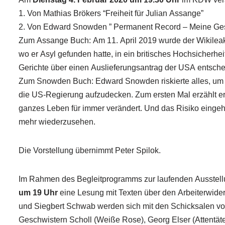
1. Von Mathias Brökers “Freiheit für Julian Assange”
2. Von Edward Snowden ” Permanent Record – Meine Ges
Zum Assange Buch: Am 11. April 2019 wurde der Wikileak
wo er Asyl gefunden hatte, in ein britisches Hochsicherhe
Gerichte über einen Auslieferungsantrag der USA entsch
Zum Snowden Buch: Edward Snowden riskierte alles, um
die US-Regierung aufzudecken. Zum ersten Mal erzählt er s
ganzes Leben für immer verändert. Und das Risiko eingeht, 
mehr wiederzusehen.
Die Vorstellung übernimmt Peter Spilok.
Im Rahmen des Begleitprogramms zur laufenden Ausstell
um 19 Uhr
eine Lesung mit Texten über den Arbeiterwider
und Siegbert Schwab werden sich mit den Schicksalen v
Geschwistern Scholl (Weiße Rose), Georg Elser (Attentä