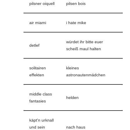
pilsner oiquell
pilsen bois
air miami
i hate mike
würdet ihr bitte euer
detlef
scheiß maul halten
solitairen
kleines
effekten
astronautenmädchen
middle class
helden
fantasies
käpt'n urknall
und sein
nach haus