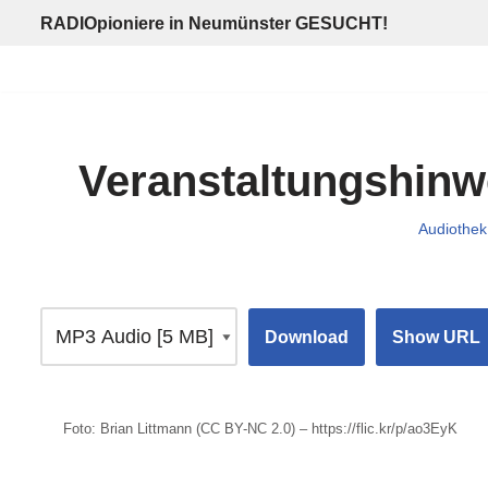
RADIOpioniere in Neumünster GESUCHT!
Zum
Inhalt
springen
Veranstaltungshinwe
Audiothek
Download
Show URL
Foto: Brian Littmann (CC BY-NC 2.0) – https://flic.kr/p/ao3EyK