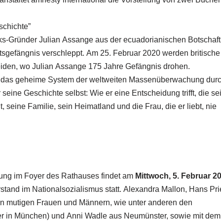
chichte”
s-Gründer Julian Assange aus der ecuadorianischen Botschaft
itsgefängnis verschleppt. Am 25. Februar 2020 werden britische
eiden, wo Julian Assange 175 Jahre Gefängnis drohen.
 das geheime System der weltweiten Massenüberwachung dur
eine Geschichte selbst: Wie er eine Entscheidung trifft, die se
seine Familie, sein Heimatland und die Frau, die er liebt, nie
ung im Foyer des Rathauses findet am
Mittwoch, 5. Februar 2
stand im Nationalsozialismus statt. Alexandra Mallon, Hans Pri
on mutigen Frauen und Männern, wie unter anderen den
ter in München) und Anni Wadle aus Neumünster, sowie mit dem