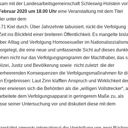
insam mit der Landesarbeitsgemeinschaft Schleswig-Holstein vo
 Februar 2020 um 18.00 Uhr
eine Veranstaltung mit dem Titel
ler unter dem
Kiel durch. Über Jahrzehnte tabuisiert, rückt die Verfolgung
it ins Blickfeld einer breiteren Öffentlichkeit. Es mangelte bisl
ber Alltag und Verfolgung Homosexueller im Nationalsozialism
vorgelegt, die eine neue und umfassende Sicht auf dieses dunkl
tehen nicht nur das Verfolgungsprogramm der Machthaber, das s
zei, Justiz und Bevölkerung sowie ­ nicht zuletzt ­ die der
che verheerenden Konsequenzen die Verfolgungsmaßnahmen für d
 Ergebnissen: Laut Zinn klafften Anspruch und Wirklichkeit de
mer erwiesen sich die Behörden als die „willigen Vollstrecker“, a
arbeitete dem Verfolgungsapparat in geringerem Maße zu, als
bnisse seiner Untersuchung vor und diskutiert diese mit dem
staltet amnesty international die Vorstellung von zwei Büche