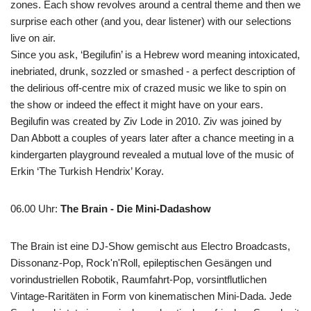
zones. Each show revolves around a central theme and then we
surprise each other (and you, dear listener) with our selections
live on air.
Since you ask, ‘Begilufin’ is a Hebrew word meaning intoxicated,
inebriated, drunk, sozzled or smashed - a perfect description of
the delirious off-centre mix of crazed music we like to spin on
the show or indeed the effect it might have on your ears.
Begilufin was created by Ziv Lode in 2010. Ziv was joined by
Dan Abbott a couples of years later after a chance meeting in a
kindergarten playground revealed a mutual love of the music of
Erkin ‘The Turkish Hendrix’ Koray.
06.00 Uhr
:
The Brain - Die Mini-Dadashow
The Brain ist eine DJ-Show gemischt aus Electro Broadcasts,
Dissonanz-Pop, Rock'n'Roll, epileptischen Gesängen und
vorindustriellen Robotik, Raumfahrt-Pop, vorsintflutlichen
Vintage-Raritäten in Form von kinematischen Mini-Dada. Jede