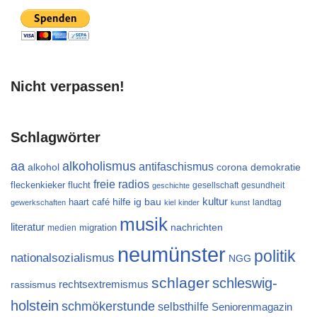
Nicht verpassen!
Schlagwörter
aa
alkoholismus
antifaschismus
alkohol
demokratie
corona
freie radios
flucht
fleckenkieker
gesellschaft
gesundheit
geschichte
kultur
ig bau
haart café
hilfe
landtag
gewerkschaften
kiel
kinder
kunst
musik
literatur
migration
nachrichten
medien
neumünster
politik
nationalsozialismus
NGG
schlager
schleswig-
rechtsextremismus
rassismus
holstein
schmökerstunde
selbsthilfe
Seniorenmagazin