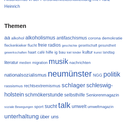
Heinrich
Themen
aa
alkoholismus
antifaschismus
alkohol
demokratie
corona
freie radios
flucht
fleckenkieker
gesellschaft
gesundheit
geschichte
kultur
ig bau
haart café
hilfe
landtag
gewerkschaften
kiel
kinder
kunst
musik
literatur
migration
nachrichten
medien
neumünster
politik
nationalsozialismus
NGG
schlager
schleswig-
rechtsextremismus
rassismus
holstein
schmökerstunde
selbsthilfe
Seniorenmagazin
talk
sucht
umwelt
sport
umweltmagazin
soziale Bewegungen
unterhaltung
über uns