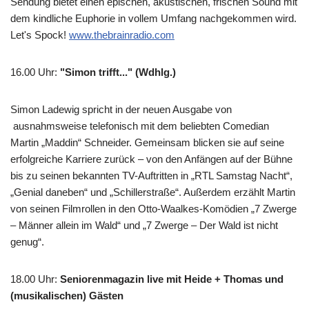
Sendung bietet einen epischen, akustischen, frischen Sound mit
dem kindliche Euphorie in vollem Umfang nachgekommen wird.
Let's Spock!
www.thebrainradio.com
16.00 Uhr
:
"Simon trifft..." (Wdhlg.)
Simon Ladewig spricht in der neuen Ausgabe von
ausnahmsweise telefonisch mit dem beliebten Comedian
Martin „Maddin“ Schneider. Gemeinsam blicken sie auf seine
erfolgreiche Karriere zurück – von den Anfängen auf der Bühne
bis zu seinen bekannten TV-Auftritten in „RTL Samstag Nacht“,
„Genial daneben“ und „Schillerstraße“. Außerdem erzählt Martin
von seinen Filmrollen in den Otto-Waalkes-Komödien „7 Zwerge
– Männer allein im Wald“ und „7 Zwerge – Der Wald ist nicht
genug“.
18.00 Uhr
:
Seniorenmagazin live mit Heide + Thomas und
(musikalischen) Gästen