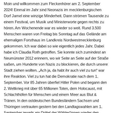
Moin und willkommen zum Fleckenhörer am 2. September
2024! Einmal im Jahr sind Neonazis im mecklenburgischen
Dorf Jamel eine winzige Minderheit. Dann strömen Tausende zu
einem Festival, um Musik und Ministerworte gegen rechts zu
hören. Am Wochenende war es wieder so weit. Rund 3.500
Menschen waren von Freitag bis Sonntag auf das Gelände am
ehemaligen Forsthaus im Landkreis Nordwestmecklenburg
gekommen. Ich war dabei so wie eigentlich jedes Jahr. Dabei
habe ich Claudia Roth getroffen. Sie konnte sich zumindest an
Neumünster 2012 erinnern, wo wir Seite an Seite auf der Straße
saßen, um Hunderte von Nazis zu blockieren, die durch unsere
Stadt ziehen wollten. „Ach ja, da habt ihr auch viel zu tun“ war
ihre Reaktion. Viel zu tun hat die Demokratie nach dem 1.
September. Vor 85 Jahren überfiel Hitler Polen und begann den
2. Weltkrieg mit über 65 Millionen Toten, dem Holocaust, mit
Schlachthöfen für Menschen und einem Meer aus Blut &
Tränen. In den ostdeutschen Bundesländern Sachsen und
Thüringen vertrauten gestern bei den Landtagswahlen am 1.
September jeweils ein Drittel der Wähler*innen wieder den