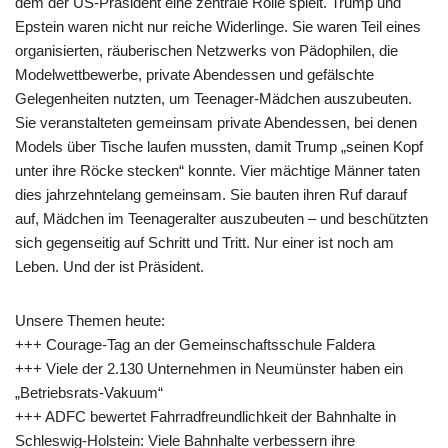
dem der US-Präsident eine zentrale Rolle spielt. Trump und
Epstein waren nicht nur reiche Widerlinge. Sie waren Teil eines
organisierten, räuberischen Netzwerks von Pädophilen, die
Modelwettbewerbe, private Abendessen und gefälschte
Gelegenheiten nutzten, um Teenager-Mädchen auszubeuten.
Sie veranstalteten gemeinsam private Abendessen, bei denen
Models über Tische laufen mussten, damit Trump „seinen Kopf
unter ihre Röcke stecken“ konnte. Vier mächtige Männer taten
dies jahrzehntelang gemeinsam. Sie bauten ihren Ruf darauf
auf, Mädchen im Teenageralter auszubeuten – und beschützten
sich gegenseitig auf Schritt und Tritt. Nur einer ist noch am
Leben. Und der ist Präsident.
Unsere Themen heute:
+++ Courage-Tag an der Gemeinschaftsschule Faldera
+++ Viele der 2.130 Unternehmen in Neumünster haben ein
„Betriebsrats-Vakuum“
+++ ADFC bewertet Fahrradfreundlichkeit der Bahnhalte in
Schleswig-Holstein: Viele Bahnhalte verbessern ihre