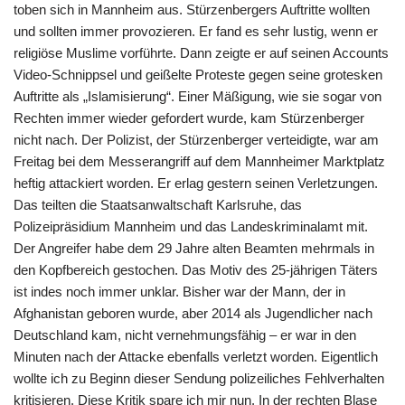
toben sich in Mannheim aus. Stürzenbergers Auftritte wollten
und sollten immer provozieren. Er fand es sehr lustig, wenn er
religiöse Muslime vorführte. Dann zeigte er auf seinen Accounts
Video-Schnippsel und geißelte Proteste gegen seine grotesken
Auftritte als „Islamisierung“. Einer Mäßigung, wie sie sogar von
Rechten immer wieder gefordert wurde, kam Stürzenberger
nicht nach. Der Polizist, der Stürzenberger verteidigte, war am
Freitag bei dem Messerangriff auf dem Mannheimer Marktplatz
heftig attackiert worden. Er erlag gestern seinen Verletzungen.
Das teilten die Staatsanwaltschaft Karlsruhe, das
Polizeipräsidium Mannheim und das Landeskriminalamt mit.
Der Angreifer habe dem 29 Jahre alten Beamten mehrmals in
den Kopfbereich gestochen. Das Motiv des 25-jährigen Täters
ist indes noch immer unklar. Bisher war der Mann, der in
Afghanistan geboren wurde, aber 2014 als Jugendlicher nach
Deutschland kam, nicht vernehmungsfähig – er war in den
Minuten nach der Attacke ebenfalls verletzt worden. Eigentlich
wollte ich zu Beginn dieser Sendung polizeiliches Fehlverhalten
kritisieren. Diese Kritik spare ich mir nun. In der rechten Blase