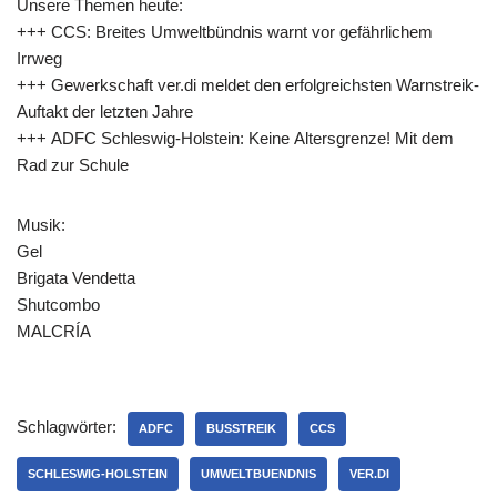
Unsere Themen heute:
+++ CCS: Breites Umweltbündnis warnt vor gefährlichem
Irrweg
+++ Gewerkschaft ver.di meldet den erfolgreichsten Warnstreik-
Auftakt der letzten Jahre
+++ ADFC Schleswig-Holstein: Keine Altersgrenze! Mit dem
Rad zur Schule
Musik:
Gel
Brigata Vendetta
Shutcombo
MALCRÍA
Schlagwörter:
ADFC
BUSSTREIK
CCS
SCHLESWIG-HOLSTEIN
UMWELTBUENDNIS
VER.DI