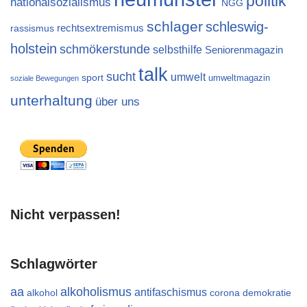
politik
nationalsozialismus
NGG
schlager
schleswig-
rechtsextremismus
rassismus
holstein
schmökerstunde
selbsthilfe
Seniorenmagazin
talk
sucht
umwelt
sport
umweltmagazin
soziale Bewegungen
unterhaltung
über uns
Nicht verpassen!
Schlagwörter
aa
alkoholismus
antifaschismus
alkohol
demokratie
corona