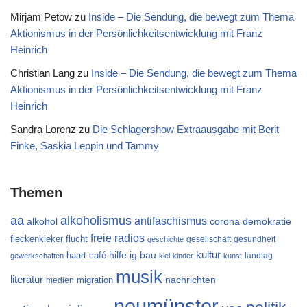
Mirjam Petow
zu
Inside – Die Sendung, die bewegt zum Thema
Aktionismus in der Persönlichkeitsentwicklung mit Franz
Heinrich
Christian Lang
zu
Inside – Die Sendung, die bewegt zum Thema
Aktionismus in der Persönlichkeitsentwicklung mit Franz
Heinrich
Sandra Lorenz
zu
Die Schlagershow Extraausgabe mit Berit
Finke, Saskia Leppin und Tammy
Themen
aa
alkoholismus
antifaschismus
alkohol
demokratie
corona
freie radios
flucht
fleckenkieker
gesellschaft
gesundheit
geschichte
kultur
ig bau
haart café
hilfe
landtag
gewerkschaften
kiel
kinder
kunst
musik
literatur
migration
nachrichten
medien
neumünster