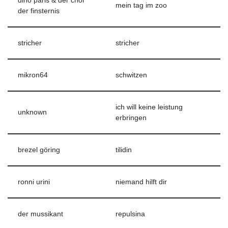
dino paris & der chor
mein tag im zoo
der finsternis
stricher
stricher
mikron64
schwitzen
ich will keine leistung
unknown
erbringen
brezel göring
tilidin
ronni urini
niemand hilft dir
der mussikant
repulsina