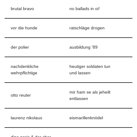
brutal bravo
no ballads in oi!
vor die hunde
ratschläge drogen
der polier
ausbildung '89
nachdenkliche
heutiger soldaten tun
wehrpflichtige
und lassen
mir ham se als jeheilt
otto reuter
entlassen
laurenz nikolaus
eismarillenknödel