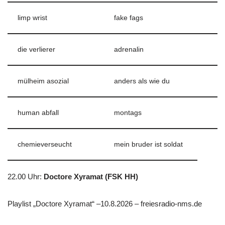
limp wrist
fake fags
die verlierer
adrenalin
mülheim asozial
anders als wie du
human abfall
montags
chemieverseucht
mein bruder ist soldat
22.00 Uhr
:
Doctore Xyramat (FSK HH)
Playlist „Doctore Xyramat“ –10.8.2026 – freiesradio-nms.de