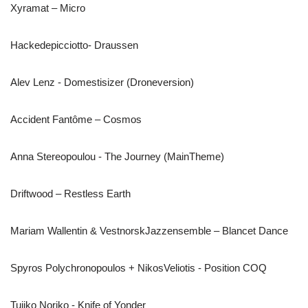
Xyramat – Micro
Hackedepicciotto- Draussen
Alev Lenz - Domestisizer (Droneversion)
Accident Fantôme – Cosmos
Anna Stereopoulou - The Journey (MainTheme)
Driftwood – Restless Earth
Mariam Wallentin & VestnorskJazzensemble – Blancet Dance
Spyros Polychronopoulos + NikosVeliotis - Position COQ
Tujiko Noriko - Knife of Yonder