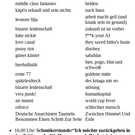
middle class fantasies
helden
käpt'n urknall und sein nichts
nach haus
arbeit macht geil (und
leonore lilja
krank sein ist gesund)
bizarre leidenschaft
zukunft ist ist vorbei
luke nickle
f**k your AI
love canal
they saved hitler's brain
pussy riot
disobey
güner künier
sabahlar
bier, pogo, blut und
bierballistik
schweiß
ernte 77
goldene mitte
spätzlesdreck
des kriaga mir no
bizarre leidenschaft
störung
viva punk!
humankapital
air miami
world cup fever
oiforce
schlechter mensch
Deutsche Anarchisten Taumeln
Zwischen Himmel Und
Benommen Einen Schritt Zur Seite
Erde
16.00 Uhr
:
Schmökerstunde:“Ich möchte zurückgehen in