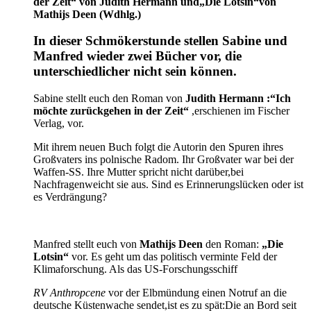
der Zeit“ von Judith Hermann und„Die Lotsin“von
Mathijs Deen (Wdhlg.)
In dieser Schmökerstunde stellen Sabine und
Manfred wieder zwei Bücher vor, die
unterschiedlicher nicht sein können.
Sabine stellt euch den Roman von
Judith Hermann :“Ich
möchte zurückgehen in der Zeit
“
,erschienen im Fischer
Verlag, vor.
Mit ihrem neuen Buch folgt die Autorin den Spuren ihres
Großvaters ins polnische Radom. Ihr Großvater war bei der
Waffen-SS. Ihre Mutter spricht nicht darüber,bei
Nachfragenweicht sie aus. Sind es Erinnerungslücken oder ist
es Verdrängung?
Manfred stellt euch von
Mathijs Deen
den Roman:
„Die
Lotsin“
vor. Es geht um das politisch verminte Feld der
Klimaforschung. Als das US-Forschungsschiff
RV Anthropcene
vor der Elbmündung einen Notruf an die
deutsche Küstenwache sendet,ist es zu spät:Die an Bord seit