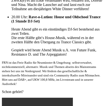
Zweck(e) es am Ende veranstaltet wird, erklären Iris, Dorette
und Nina. Macht die Lauscher auf und lasst euch zur
Teilnahme am diesjährigen White Dinner verführen!
20.00 Uhr
:
Rave-o-Lution: House und Oldschool Trance
(1 Stunde DJ-Set)
Heute Abend gibt es ein einstündiges DJ-Set bestehend aus
zwei Teilen.
Die erste Hälfte gibt‘s House-Musik, während es in der
zweiten Hälfte den Übergang zu Trance Classics gibt.
Gespielt wird heute Abend Musik u.A. von Future Funk,
Resistance D. und The Arpeggiators!
FRN ist das Freie Radio für Neumünster & Umgebung: selbstverwaltet,
nichtkommerziell, alternativ. Musik und Themen abseits des Mainstreams
stehen bei uns im Vordergrund. Wir fördern das gesellschaftliche &
interkulturelle Miteinander und sind ein Community Radio zum Mitmachen.
Hört uns auf DAB+, auf UKW 100,8 MHz, im Livestream und in unserer
Audiothek!
Schon gehört?