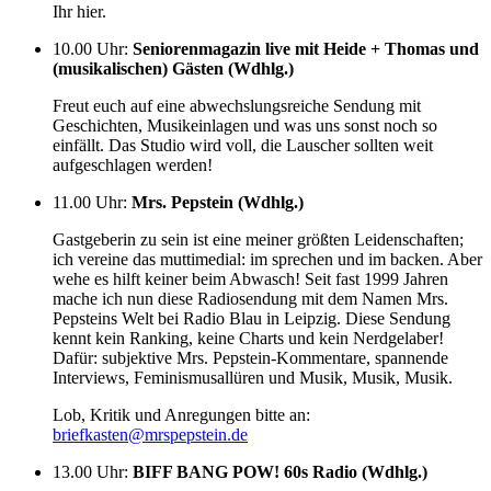
Ihr hier.
10.00 Uhr
:
Seniorenmagazin live mit Heide + Thomas und
(musikalischen) Gästen (Wdhlg.)
Freut euch auf eine abwechslungsreiche Sendung mit
Geschichten, Musikeinlagen und was uns sonst noch so
einfällt. Das Studio wird voll, die Lauscher sollten weit
aufgeschlagen werden!
11.00 Uhr
:
Mrs. Pepstein (Wdhlg.)
Gastgeberin zu sein ist eine meiner größten Leidenschaften;
ich vereine das muttimedial: im sprechen und im backen. Aber
wehe es hilft keiner beim Abwasch! Seit fast 1999 Jahren
mache ich nun diese Radiosendung mit dem Namen Mrs.
Pepsteins Welt bei Radio Blau in Leipzig. Diese Sendung
kennt kein Ranking, keine Charts und kein Nerdgelaber!
Dafür: subjektive Mrs. Pepstein-Kommentare, spannende
Interviews, Feminismusallüren und Musik, Musik, Musik.
Lob, Kritik und Anregungen bitte an:
briefkasten@mrspepstein.de
13.00 Uhr
:
BIFF BANG POW! 60s Radio (Wdhlg.)