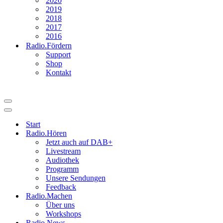
2020
2019
2018
2017
2016
Radio.Fördern
Support
Shop
Kontakt
Navigationsmenü
Navigationsmenü
Start
Radio.Hören
Jetzt auch auf DAB+
Livestream
Audiothek
Programm
Unsere Sendungen
Feedback
Radio.Machen
Über uns
Workshops
Radio.News