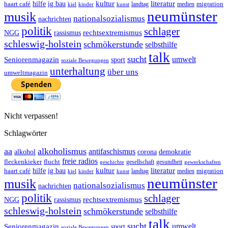
ig bau
kultur
literatur
haart café
hilfe
migration
landtag
kinder
medien
kiel
kunst
neumünster
musik
nationalsozialismus
nachrichten
politik
schlager
rechtsextremismus
NGG
rassismus
schleswig-holstein
schmökerstunde
selbsthilfe
talk
sucht
umwelt
Seniorenmagazin
sport
soziale Bewegungen
unterhaltung
über uns
umweltmagazin
Nicht verpassen!
Schlagwörter
aa
alkoholismus
antifaschismus
demokratie
alkohol
corona
freie radios
fleckenkieker
flucht
geschichte
gesellschaft
gesundheit
gewerkschaften
ig bau
kultur
literatur
haart café
hilfe
migration
landtag
kinder
medien
kiel
kunst
neumünster
musik
nationalsozialismus
nachrichten
politik
schlager
rechtsextremismus
NGG
rassismus
schleswig-holstein
schmökerstunde
selbsthilfe
talk
sucht
umwelt
Seniorenmagazin
sport
soziale Bewegungen