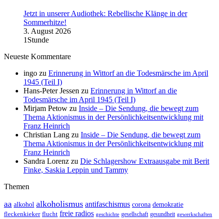
Jetzt in unserer Audiothek: Rebellische Klänge in der
Sommerhitze!
3. August 2026
1Stunde
Neueste Kommentare
ingo
zu
Erinnerung in Wittorf an die Todesmärsche im April
1945 (Teil I)
Hans-Peter Jessen
zu
Erinnerung in Wittorf an die
Todesmärsche im April 1945 (Teil I)
Mirjam Petow
zu
Inside – Die Sendung, die bewegt zum
Thema Aktionismus in der Persönlichkeitsentwicklung mit
Franz Heinrich
Christian Lang
zu
Inside – Die Sendung, die bewegt zum
Thema Aktionismus in der Persönlichkeitsentwicklung mit
Franz Heinrich
Sandra Lorenz
zu
Die Schlagershow Extraausgabe mit Berit
Finke, Saskia Leppin und Tammy
Themen
aa
alkoholismus
antifaschismus
demokratie
alkohol
corona
freie radios
fleckenkieker
flucht
geschichte
gesellschaft
gesundheit
gewerkschaften