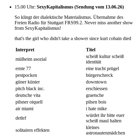
15.00 Uhr
:
SexyKapitalismus (Sendung vom 13.06.26)
So klingt der dialektische Materialismus. Übernahme des
Freien Radio für Stuttgart FRS99.2. Never miss another show
from SexyKapitalismus!
that's the girl who didn't take a shower since kurt cobain died
Interpret
Titel
scheiß kultur scheiß
mülheim asozial
identität
ernte 77
eine tracht prügel
pestpocken
bürgerschreck
güner künier
downtown
pitch black inc.
erschiessen
deutsche vita
graetsche
pilsner oiquell
pilsen bois
air miami
i hate mike
würdet ihr bitte euer
detlef
scheiß maul halten
kleines
solitairen effekten
astronautenmädchen