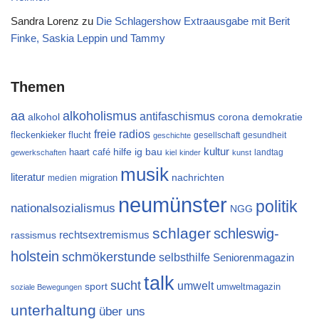
Sandra Lorenz
zu
Die Schlagershow Extraausgabe mit Berit
Finke, Saskia Leppin und Tammy
Themen
aa
alkoholismus
antifaschismus
alkohol
demokratie
corona
freie radios
flucht
fleckenkieker
gesellschaft
gesundheit
geschichte
kultur
ig bau
haart café
hilfe
landtag
gewerkschaften
kiel
kinder
kunst
musik
literatur
migration
nachrichten
medien
neumünster
politik
nationalsozialismus
NGG
schlager
schleswig-
rechtsextremismus
rassismus
holstein
schmökerstunde
selbsthilfe
Seniorenmagazin
talk
sucht
umwelt
sport
umweltmagazin
soziale Bewegungen
unterhaltung
über uns