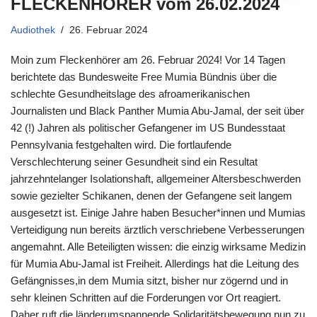
FLECKENHÖRER vom 26.02.2024
Audiothek
26. Februar 2024
Moin zum Fleckenhörer am 26. Februar 2024! Vor 14 Tagen
berichtete das Bundesweite Free Mumia Bündnis über die
schlechte Gesundheitslage des afroamerikanischen
Journalisten und Black Panther Mumia Abu-Jamal, der seit über
42 (!) Jahren als politischer Gefangener im US Bundesstaat
Pennsylvania festgehalten wird. Die fortlaufende
Verschlechterung seiner Gesundheit sind ein Resultat
jahrzehntelanger Isolationshaft, allgemeiner Altersbeschwerden
sowie gezielter Schikanen, denen der Gefangene seit langem
ausgesetzt ist. Einige Jahre haben Besucher*innen und Mumias
Verteidigung nun bereits ärztlich verschriebene Verbesserungen
angemahnt. Alle Beteiligten wissen: die einzig wirksame Medizin
für Mumia Abu-Jamal ist Freiheit. Allerdings hat die Leitung des
Gefängnisses,in dem Mumia sitzt, bisher nur zögernd und in
sehr kleinen Schritten auf die Forderungen vor Ort reagiert.
Daher ruft die länderumspannende Solidaritätsbewegung nun zu