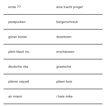
ernte 77
eine tracht prügel
pestpocken
bürgerschreck
güner künier
downtown
pitch black inc.
erschiessen
deutsche vita
graetsche
pilsner oiquell
pilsen bois
air miami
i hate mike