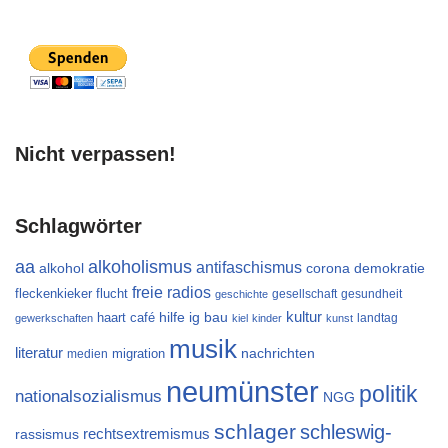
Nicht verpassen!
Schlagwörter
aa
alkoholismus
antifaschismus
alkohol
demokratie
corona
freie radios
flucht
fleckenkieker
gesellschaft
gesundheit
geschichte
kultur
ig bau
haart café
hilfe
landtag
gewerkschaften
kiel
kinder
kunst
musik
literatur
migration
nachrichten
medien
neumünster
politik
nationalsozialismus
NGG
schlager
schleswig-
rechtsextremismus
rassismus