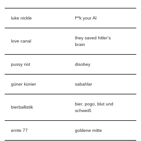
luke nickle
f**k your AI
they saved hitler's
love canal
brain
pussy riot
disobey
güner künier
sabahlar
bier, pogo, blut und
bierballistik
schweiß
ernte 77
goldene mitte