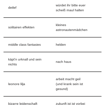
würdet ihr bitte euer
detlef
scheiß maul halten
kleines
solitairen effekten
astronautenmädchen
middle class fantasies
helden
käpt'n urknall und sein
nach haus
nichts
arbeit macht geil
leonore lilja
(und krank sein ist
gesund)
bizarre leidenschaft
zukunft ist ist vorbei