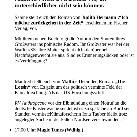
unterschiedlicher nicht sein können.
Sabine stellt euch den Roman von
Judith Hermann :“Ich
möchte zurückgehen in der Zeit
“
,erschienen im Fischer
Verlag, vor.
Mit ihrem neuen Buch folgt die Autorin den Spuren ihres
Großvaters ins polnische Radom. Ihr Großvater war bei der
Waffen-SS. Ihre Mutter spricht nicht darüber,bei
Nachfragenweicht sie aus. Sind es Erinnerungslücken oder ist
es Verdrängung?
Manfred stellt euch von
Mathijs Deen
den Roman:
„Die
Lotsin“
vor. Es geht um das politisch verminte Feld der
Klimaforschung. Als das US-Forschungsschiff
RV Anthropcene
vor der Elbmündung einen Notruf an die
deutsche Küstenwache sendet,ist es zu spät:Die an Bord seit
Stunden vermissteKlimaforscherin Iona Tauber bleibt trotz
angelegter Suche in der kalten Nordsee verschwunden
.
17.00 Uhr
:
Magic Tunes (Wdhlg.)