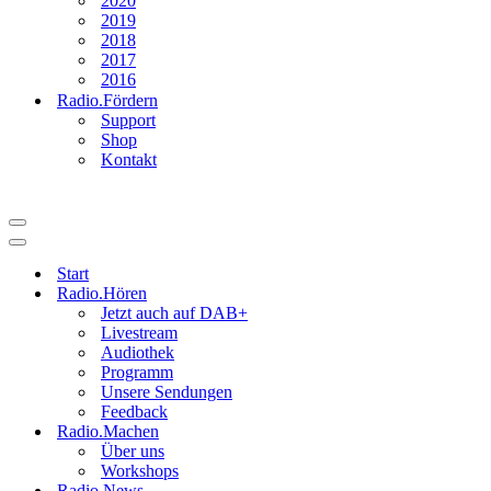
2020
2019
2018
2017
2016
Radio.Fördern
Support
Shop
Kontakt
Navigationsmenü
Navigationsmenü
Start
Radio.Hören
Jetzt auch auf DAB+
Livestream
Audiothek
Programm
Unsere Sendungen
Feedback
Radio.Machen
Über uns
Workshops
Radio.News