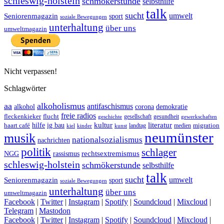
schleswig-holstein
schmökerstunde
selbsthilfe
talk
sucht
umwelt
Seniorenmagazin
sport
soziale Bewegungen
unterhaltung
über uns
umweltmagazin
Nicht verpassen!
Schlagwörter
aa
alkoholismus
antifaschismus
demokratie
alkohol
corona
freie radios
fleckenkieker
flucht
geschichte
gesellschaft
gesundheit
gewerkschaften
ig bau
kultur
literatur
haart café
hilfe
migration
landtag
kinder
medien
kiel
kunst
neumünster
musik
nationalsozialismus
nachrichten
politik
schlager
rechtsextremismus
NGG
rassismus
schleswig-holstein
schmökerstunde
selbsthilfe
talk
sucht
umwelt
Seniorenmagazin
sport
soziale Bewegungen
unterhaltung
über uns
umweltmagazin
Facebook
|
Twitter
|
Instagram
|
Spotify
|
Soundcloud
|
Mixcloud
|
Telegram
|
Mastodon
Facebook
|
Twitter
|
Instagram
|
Spotify
|
Soundcloud
|
Mixcloud
|