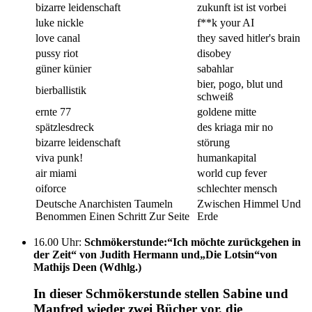
bizarre leidenschaft
zukunft ist ist vorbei
luke nickle
f**k your AI
love canal
they saved hitler's brain
pussy riot
disobey
güner künier
sabahlar
bier, pogo, blut und
bierballistik
schweiß
ernte 77
goldene mitte
spätzlesdreck
des kriaga mir no
bizarre leidenschaft
störung
viva punk!
humankapital
air miami
world cup fever
oiforce
schlechter mensch
Deutsche Anarchisten Taumeln
Zwischen Himmel Und
Benommen Einen Schritt Zur Seite
Erde
16.00 Uhr
:
Schmökerstunde:“Ich möchte zurückgehen in
der Zeit“ von Judith Hermann und„Die Lotsin“von
Mathijs Deen (Wdhlg.)
In dieser Schmökerstunde stellen Sabine und
Manfred wieder zwei Bücher vor, die