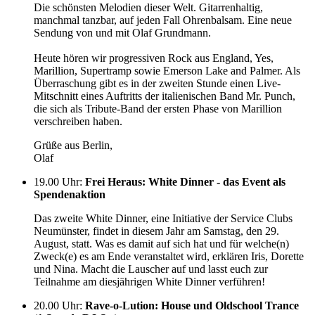
Die schönsten Melodien dieser Welt. Gitarrenhaltig,
manchmal tanzbar, auf jeden Fall Ohrenbalsam. Eine neue
Sendung von und mit Olaf Grundmann.
Heute hören wir progressiven Rock aus England, Yes,
Marillion, Supertramp sowie Emerson Lake and Palmer. Als
Überraschung gibt es in der zweiten Stunde einen Live-
Mitschnitt eines Auftritts der italienischen Band Mr. Punch,
die sich als Tribute-Band der ersten Phase von Marillion
verschreiben haben.
Grüße aus Berlin,
Olaf
19.00 Uhr
:
Frei Heraus: White Dinner - das Event als
Spendenaktion
Das zweite White Dinner, eine Initiative der Service Clubs
Neumünster, findet in diesem Jahr am Samstag, den 29.
August, statt. Was es damit auf sich hat und für welche(n)
Zweck(e) es am Ende veranstaltet wird, erklären Iris, Dorette
und Nina. Macht die Lauscher auf und lasst euch zur
Teilnahme am diesjährigen White Dinner verführen!
20.00 Uhr
:
Rave-o-Lution: House und Oldschool Trance