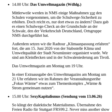
14.00 Uhr
:
Das Umweltmagazin (Wdhlg.)
Mittlerweile werden in NMS einige Maßnahmen
vor
den
Schulen vorgenommen, um die Schulwege-Sicherheit zu
erhöhen. Doch reicht es, nur dort etwas zu ändern? Dazu gab
es einen Schulwege-Check an der Grundschule an der
Schwale, den der Verkehrsclub Deutschland, Ortsgruppe
NMS durchgeführt hat.
Außerdem setzen wir die Radtour „Klimaanpassung erfahren“
fort, die am 15. Juni 2026 von der Stabsstelle Klima und
Umweltqualität der Stadt Neumünster organisiert wurde. Wir
sind am Kleinflecken und in der Schwaleniederung am Tivoli.
Das Umweltmagazin am Montag um 19 Uhr.
In einer Extraausgabe des Umweltmagazins am Montag um
21 Uhr erfahren wir im Rahmen der Veranstaltungsreihe
„Fokus Wärme“ etwas zum Themenkomplex „Wärme &
Strom gemeinsam nutzen“.
15.00 Uhr
:
SexyKapitalismus (Sendung vom 13.06.26)
So klingt der dialektische Materialismus. Übernahme des
Freien Radio für Stuttgart FRS99.2. Never miss another show