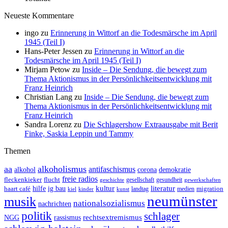
Neueste Kommentare
ingo
zu
Erinnerung in Wittorf an die Todesmärsche im April
1945 (Teil I)
Hans-Peter Jessen
zu
Erinnerung in Wittorf an die
Todesmärsche im April 1945 (Teil I)
Mirjam Petow
zu
Inside – Die Sendung, die bewegt zum
Thema Aktionismus in der Persönlichkeitsentwicklung mit
Franz Heinrich
Christian Lang
zu
Inside – Die Sendung, die bewegt zum
Thema Aktionismus in der Persönlichkeitsentwicklung mit
Franz Heinrich
Sandra Lorenz
zu
Die Schlagershow Extraausgabe mit Berit
Finke, Saskia Leppin und Tammy
Themen
aa
alkoholismus
antifaschismus
demokratie
alkohol
corona
freie radios
fleckenkieker
flucht
geschichte
gesellschaft
gesundheit
gewerkschaften
ig bau
kultur
literatur
haart café
hilfe
migration
landtag
kinder
medien
kiel
kunst
neumünster
musik
nationalsozialismus
nachrichten
politik
schlager
rechtsextremismus
NGG
rassismus