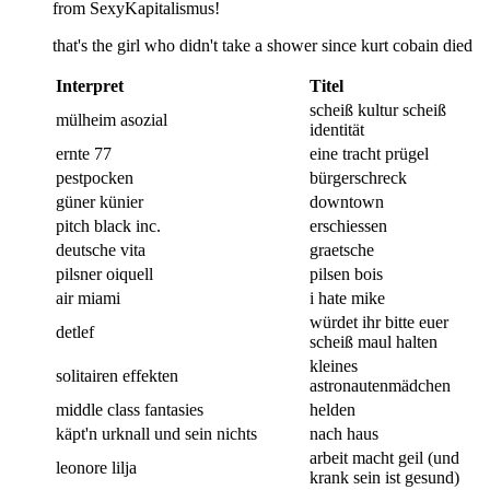
from SexyKapitalismus!
that's the girl who didn't take a shower since kurt cobain died
Interpret
Titel
scheiß kultur scheiß
mülheim asozial
identität
ernte 77
eine tracht prügel
pestpocken
bürgerschreck
güner künier
downtown
pitch black inc.
erschiessen
deutsche vita
graetsche
pilsner oiquell
pilsen bois
air miami
i hate mike
würdet ihr bitte euer
detlef
scheiß maul halten
kleines
solitairen effekten
astronautenmädchen
middle class fantasies
helden
käpt'n urknall und sein nichts
nach haus
arbeit macht geil (und
leonore lilja
krank sein ist gesund)