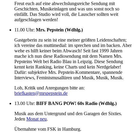
Freut euch auf eine abwechslungsreiche Sendung mit
Geschichten, Musikeinlagen und was uns sonst noch so
einfällt. Das Studio wird voll, die Lauscher sollten weit
aufgeschlagen werden!
11.00 Uhr
:
Mrs. Pepstein (Wdhlg.)
Gastgeberin zu sein ist eine meiner größten Leidenschaften;
ich vereine das muttimedial: im sprechen und im backen. Aber
wehe es hilft keiner beim Abwasch! Seit fast 1999 Jahren
mache ich nun diese Radiosendung mit dem Namen Mrs.
Pepsteins Welt bei Radio Blau in Leipzig. Diese Sendung
kennt kein Ranking, keine Charts und kein Nerdgelaber!
Dafür: subjektive Mrs. Pepstein-Kommentare, spannende
Interviews, Feminismusallüren und Musik, Musik, Musik.
Lob, Kritik und Anregungen bitte an:
briefkasten@mrspepstein.de
13.00 Uhr
:
BIFF BANG POW! 60s Radio (Wdhlg.)
Musik aus dem Untergrund und den Garagen der Sixties.
Jeden
Monat neu
.
Übernahme vom FSK in Hamburg.