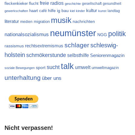
freie radios
flucht
fleckenkieker
gesellschaft
gesundheit
geschichte
kultur
ig bau
haart café
hilfe
landtag
gewerkschaften
kiel
kinder
kunst
musik
literatur
migration
nachrichten
medien
neumünster
politik
nationalsozialismus
NGG
schlager
schleswig-
rechtsextremismus
rassismus
holstein
schmökerstunde
selbsthilfe
Seniorenmagazin
talk
sucht
umwelt
sport
umweltmagazin
soziale Bewegungen
unterhaltung
über uns
Nicht verpassen!