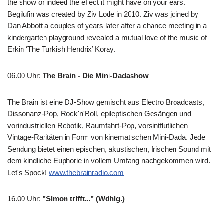
the show or indeed the effect it might have on your ears.
Begilufin was created by Ziv Lode in 2010. Ziv was joined by
Dan Abbott a couples of years later after a chance meeting in a
kindergarten playground revealed a mutual love of the music of
Erkin ‘The Turkish Hendrix’ Koray.
06.00 Uhr
:
The Brain - Die Mini-Dadashow
The Brain ist eine DJ-Show gemischt aus Electro Broadcasts,
Dissonanz-Pop, Rock'n'Roll, epileptischen Gesängen und
vorindustriellen Robotik, Raumfahrt-Pop, vorsintflutlichen
Vintage-Raritäten in Form von kinematischen Mini-Dada. Jede
Sendung bietet einen epischen, akustischen, frischen Sound mit
dem kindliche Euphorie in vollem Umfang nachgekommen wird.
Let's Spock!
www.thebrainradio.com
16.00 Uhr
:
"Simon trifft..." (Wdhlg.)