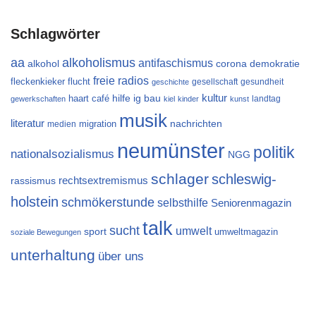
Schlagwörter
aa
alkoholismus
antifaschismus
alkohol
demokratie
corona
freie radios
flucht
fleckenkieker
gesellschaft
gesundheit
geschichte
kultur
ig bau
haart café
hilfe
landtag
gewerkschaften
kiel
kinder
kunst
musik
literatur
migration
nachrichten
medien
neumünster
politik
nationalsozialismus
NGG
schlager
schleswig-
rechtsextremismus
rassismus
holstein
schmökerstunde
selbsthilfe
Seniorenmagazin
talk
sucht
umwelt
sport
umweltmagazin
soziale Bewegungen
unterhaltung
über uns