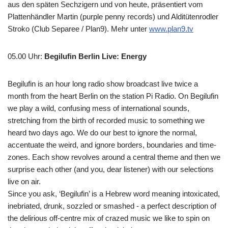
aus den späten Sechzigern und von heute, präsentiert vom
Plattenhändler Martin (purple penny records) und Alditütenrodler
Stroko (Club Separee / Plan9). Mehr unter
www.plan9.tv
05.00 Uhr
:
Begilufin Berlin Live: Energy
Begilufin is an hour long radio show broadcast live twice a
month from the heart Berlin on the station Pi Radio. On Begilufin
we play a wild, confusing mess of international sounds,
stretching from the birth of recorded music to something we
heard two days ago. We do our best to ignore the normal,
accentuate the weird, and ignore borders, boundaries and time-
zones. Each show revolves around a central theme and then we
surprise each other (and you, dear listener) with our selections
live on air.
Since you ask, ‘Begilufin’ is a Hebrew word meaning intoxicated,
inebriated, drunk, sozzled or smashed - a perfect description of
the delirious off-centre mix of crazed music we like to spin on