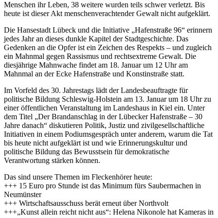
Menschen ihr Leben, 38 weitere wurden teils schwer verletzt. Bis
heute ist dieser Akt menschenverachtender Gewalt nicht aufgeklärt.
Die Hansestadt Lübeck und die Initiative „Hafenstraße 96“ erinnern
jedes Jahr an dieses dunkle Kapitel der Stadtgeschichte. Das
Gedenken an die Opfer ist ein Zeichen des Respekts – und zugleich
ein Mahnmal gegen Rassismus und rechtsextreme Gewalt. Die
diesjährige Mahnwache findet am 18. Januar um 12 Uhr am
Mahnmal an der Ecke Hafenstraße und Konstinstraße statt.
Im Vorfeld des 30. Jahrestags lädt der Landesbeauftragte für
politische Bildung Schleswig-Holstein am 13. Januar um 18 Uhr zu
einer öffentlichen Veranstaltung im Landeshaus in Kiel ein. Unter
dem Titel „Der Brandanschlag in der Lübecker Hafenstraße – 30
Jahre danach“ diskutieren Politik, Justiz und zivilgesellschaftliche
Initiativen in einem Podiumsgespräch unter anderem, warum die Tat
bis heute nicht aufgeklärt ist und wie Erinnerungskultur und
politische Bildung das Bewusstsein für demokratische
Verantwortung stärken können.
Das sind unsere Themen im Fleckenhörer heute:
+++ 15 Euro pro Stunde ist das Minimum fürs Saubermachen in
Neumünster
+++ Wirtschaftsausschuss berät erneut über Northvolt
+++„Kunst allein reicht nicht aus“: Helena Nikonole hat Kameras in