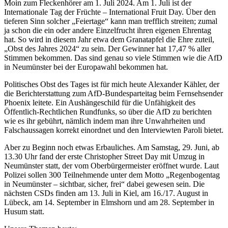
Moin zum Fleckenhörer am 1. Juli 2024. Am 1. Juli ist der
Internationale Tag der Früchte – International Fruit Day. Über den
tieferen Sinn solcher „Feiertage“ kann man trefflich streiten; zumal
ja schon die ein oder andere Einzelfrucht ihren eigenen Ehrentag
hat. So wird in diesem Jahr etwa dem Granatapfel die Ehre zuteil,
„Obst des Jahres 2024“ zu sein. Der Gewinner hat 17,47 % aller
Stimmen bekommen. Das sind genau so viele Stimmen wie die AfD
in Neumünster bei der Europawahl bekommen hat.
Politisches Obst des Tages ist für mich heute Alexander Kähler, der
die Berichterstattung zum AfD-Bundesparteitag beim Fernsehsender
Phoenix leitete. Ein Aushängeschild für die Unfähigkeit des
Öffentlich-Rechtlichen Rundfunks, so über die AfD zu berichten
wie es ihr gebührt, nämlich indem man ihre Unwahrheiten und
Falschaussagen korrekt einordnet und den Interviewten Paroli bietet.
Aber zu Beginn noch etwas Erbauliches. Am Samstag, 29. Juni, ab
13.30 Uhr fand der erste Christopher Street Day mit Umzug in
Neumünster statt, der vom Oberbürgermeister eröffnet wurde. Laut
Polizei sollen 300 Teilnehmende unter dem Motto „Regenbogentag
in Neumünster – sichtbar, sicher, frei“ dabei gewesen sein. Die
nächsten CSDs finden am 13. Juli in Kiel, am 16./17. August in
Lübeck, am 14. September in Elmshorn und am 28. September in
Husum statt.