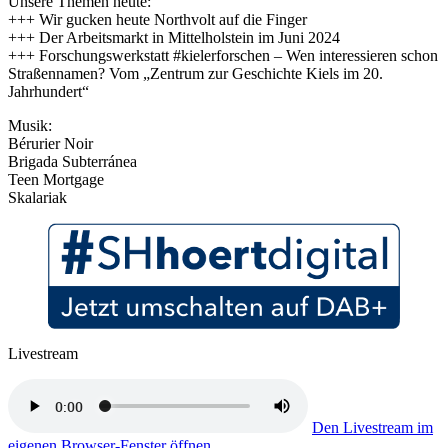
Unsere Themen heute:
+++ Wir gucken heute Northvolt auf die Finger
+++ Der Arbeitsmarkt in Mittelholstein im Juni 2024
+++ Forschungswerkstatt #kielerforschen – Wen interessieren schon
Straßennamen? Vom „Zentrum zur Geschichte Kiels im 20.
Jahrhundert“
Musik:
Bérurier Noir
Brigada Subterr​á​nea
Teen Mortgage
Skalariak
Livestream
Den Livestream im
eigenen Browser-Fenster öffnen.