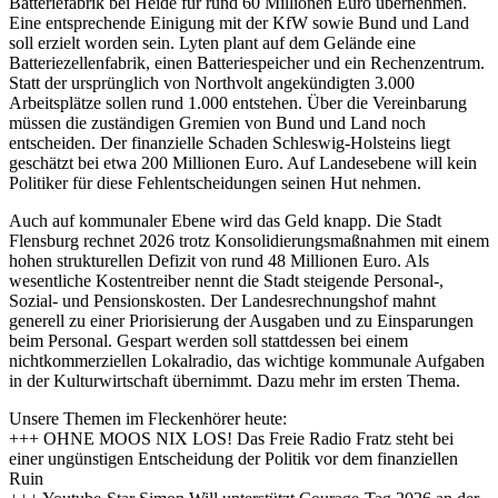
Batteriefabrik bei Heide für rund 60 Millionen Euro übernehmen.
Eine entsprechende Einigung mit der KfW sowie Bund und Land
soll erzielt worden sein. Lyten plant auf dem Gelände eine
Batteriezellenfabrik, einen Batteriespeicher und ein Rechenzentrum.
Statt der ursprünglich von Northvolt angekündigten 3.000
Arbeitsplätze sollen rund 1.000 entstehen. Über die Vereinbarung
müssen die zuständigen Gremien von Bund und Land noch
entscheiden. Der finanzielle Schaden Schleswig-Holsteins liegt
geschätzt bei etwa 200 Millionen Euro. Auf Landesebene will kein
Politiker für diese Fehlentscheidungen seinen Hut nehmen.
Auch auf kommunaler Ebene wird das Geld knapp. Die Stadt
Flensburg rechnet 2026 trotz Konsolidierungsmaßnahmen mit einem
hohen strukturellen Defizit von rund 48 Millionen Euro. Als
wesentliche Kostentreiber nennt die Stadt steigende Personal-,
Sozial- und Pensionskosten. Der Landesrechnungshof mahnt
generell zu einer Priorisierung der Ausgaben und zu Einsparungen
beim Personal. Gespart werden soll stattdessen bei einem
nichtkommerziellen Lokalradio, das wichtige kommunale Aufgaben
in der Kulturwirtschaft übernimmt. Dazu mehr im ersten Thema.
Unsere Themen im Fleckenhörer heute:
+++ OHNE MOOS NIX LOS! Das Freie Radio Fratz steht bei
einer ungünstigen Entscheidung der Politik vor dem finanziellen
Ruin