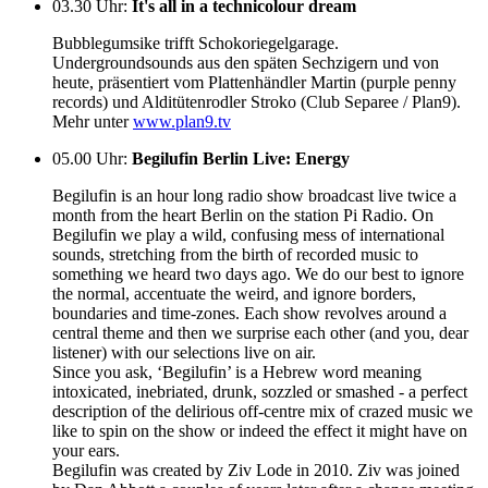
03.30 Uhr
:
It's all in a technicolour dream
Bubblegumsike trifft Schokoriegelgarage.
Undergroundsounds aus den späten Sechzigern und von
heute, präsentiert vom Plattenhändler Martin (purple penny
records) und Alditütenrodler Stroko (Club Separee / Plan9).
Mehr unter
www.plan9.tv
05.00 Uhr
:
Begilufin Berlin Live: Energy
Begilufin is an hour long radio show broadcast live twice a
month from the heart Berlin on the station Pi Radio. On
Begilufin we play a wild, confusing mess of international
sounds, stretching from the birth of recorded music to
something we heard two days ago. We do our best to ignore
the normal, accentuate the weird, and ignore borders,
boundaries and time-zones. Each show revolves around a
central theme and then we surprise each other (and you, dear
listener) with our selections live on air.
Since you ask, ‘Begilufin’ is a Hebrew word meaning
intoxicated, inebriated, drunk, sozzled or smashed - a perfect
description of the delirious off-centre mix of crazed music we
like to spin on the show or indeed the effect it might have on
your ears.
Begilufin was created by Ziv Lode in 2010. Ziv was joined