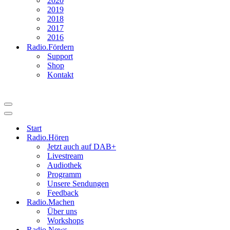
2020
2019
2018
2017
2016
Radio.Fördern
Support
Shop
Kontakt
Navigationsmenü
Navigationsmenü
Start
Radio.Hören
Jetzt auch auf DAB+
Livestream
Audiothek
Programm
Unsere Sendungen
Feedback
Radio.Machen
Über uns
Workshops
Radio.News