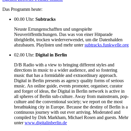
Das Programm heute:
00.00 Uhr
:
Subtracks
Neuste Errungenschafften und ungespielte
Neuveröffentlichungen. Das was von einer Hitparade
übrigbleibt, trocken wiederverwendet, um die Datenhalden
abzubauen. Playlisten und mehr unter
subtracks.funkwelle.org
02.00 Uhr
:
Digital in Berlin
D/B Radio with a view to bringing different styles and
directions in music to a wider audience, and so fostering
music that has a formidable and extraordinary approach.
Digital in Berlin presents as agency quality forms of serious
music. An online guide, events promoter, organiser, curator
and forger of ideas, the Digital in Berlin network is active in
all spheres of Berlin sub-culture. Away from mainstream, pop-
culture and the conventional society; we report on the most
breathtaking city in Europe. Because the destiny of Berlin is a
continuous journey with out ever arriving. Moderated and
compiled by Dirk Markham, Michael Rosen and guests. Mehr
unter
www.digitalinberlin.de