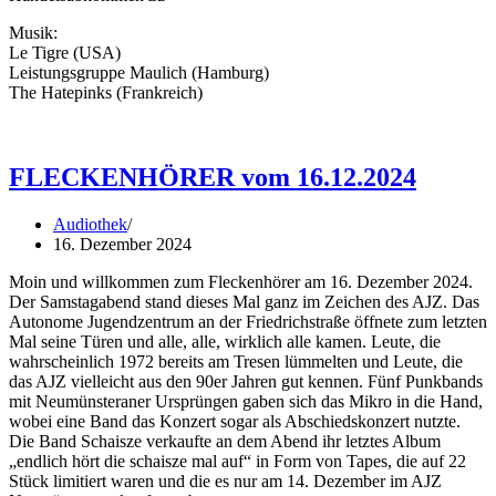
Musik:
Le Tigre (USA)
Leistungsgruppe Maulich (Hamburg)
The Hatepinks (Frankreich)
FLECKENHÖRER vom 16.12.2024
Audiothek
16. Dezember 2024
Moin und willkommen zum Fleckenhörer am 16. Dezember 2024.
Der Samstagabend stand dieses Mal ganz im Zeichen des AJZ. Das
Autonome Jugendzentrum an der Friedrichstraße öffnete zum letzten
Mal seine Türen und alle, alle, wirklich alle kamen. Leute, die
wahrscheinlich 1972 bereits am Tresen lümmelten und Leute, die
das AJZ vielleicht aus den 90er Jahren gut kennen. Fünf Punkbands
mit Neumünsteraner Ursprüngen gaben sich das Mikro in die Hand,
wobei eine Band das Konzert sogar als Abschiedskonzert nutzte.
Die Band Schaisze verkaufte an dem Abend ihr letztes Album
„endlich h​ö​rt die schaisze mal auf“ in Form von Tapes, die auf 22
Stück limitiert waren und die es nur am 14. Dezember im AJZ