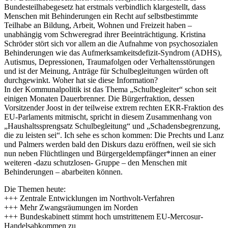
Bundesteilhabegesetz hat erstmals verbindlich klargestellt, dass
Menschen mit Behinderungen ein Recht auf selbstbestimmte
Teilhabe an Bildung, Arbeit, Wohnen und Freizeit haben –
unabhängig vom Schweregrad ihrer Beeinträchtigung. Kristina
Schröder stört sich vor allem an die Aufnahme von psychosozialen
Behinderungen wie das Aufmerksamkeitsdefizit-Syndrom (ADHS),
Autismus, Depressionen, Traumafolgen oder Verhaltensstörungen
und ist der Meinung, Anträge für Schulbegleitungen würden oft
durchgewinkt. Woher hat sie diese Information?
In der Kommunalpolitik ist das Thema „Schulbegleiter“ schon seit
einigen Monaten Dauerbrenner. Die Bürgerfraktion, dessen
Vorsitzender Joost in der teilweise extrem rechten EKR-Fraktion des
EU-Parlaments mitmischt, spricht in diesem Zusammenhang von
„Haushaltssprengsatz Schulbegleitung“ und „Schadensbegrenzung,
die zu leisten sei“. Ich sehe es schon kommen: Die Prechts und Lanz
und Palmers werden bald den Diskurs dazu eröffnen, weil sie sich
nun neben Flüchtlingen und Bürgergeldempfänger*innen an einer
weiteren -dazu schutzlosen- Gruppe – den Menschen mit
Behinderungen – abarbeiten können.
Die Themen heute:
+++ Zentrale Entwicklungen im Northvolt-Verfahren
+++ Mehr Zwangsräumungen im Norden
+++ Bundeskabinett stimmt hoch umstrittenem EU-Mercosur-
Handelsabkommen zu