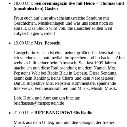
18.00 Uhr
:
Seniorenmagazin live mit Heide + Thomas und
(musikalischen) Gästen
Freut euch auf eine abwechslungsreiche Sendung mit
Geschichten, Musikeinlagen und was uns sonst noch so
einfällt. Das Studio wird voll, die Lauscher sollten weit
aufgeschlagen werden!
19.00 Uhr
:
Mrs. Pepstein
Gastgeberin zu sein ist eine meiner größten Leidenschaften;
ich vereine das muttimedial: im sprechen und im backen. Aber
wehe es hilft keiner beim Abwasch! Seit fast 1999 Jahren
mache ich nun diese Radiosendung mit dem Namen Mrs.
Pepsteins Welt bei Radio Blau in Leipzig. Diese Sendung
kennt kein Ranking, keine Charts und kein Nerdgelaber!
Dafür: subjektive Mrs. Pepstein-Kommentare, spannende
Interviews, Feminismusallüren und Musik, Musik, Musik.
Lob, Kritik und Anregungen bitte an:
briefkasten@mrspepstein.de
21.00 Uhr
:
BIFF BANG POW! 60s Radio
Musik aus dem Untergrund und den Garagen der Sixties.