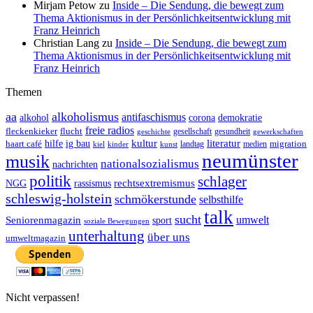
Mirjam Petow
zu
Inside – Die Sendung, die bewegt zum
Thema Aktionismus in der Persönlichkeitsentwicklung mit
Franz Heinrich
Christian Lang
zu
Inside – Die Sendung, die bewegt zum
Thema Aktionismus in der Persönlichkeitsentwicklung mit
Franz Heinrich
Themen
aa
alkoholismus
antifaschismus
demokratie
alkohol
corona
freie radios
fleckenkieker
flucht
geschichte
gesellschaft
gesundheit
gewerkschaften
ig bau
kultur
literatur
haart café
hilfe
migration
landtag
kinder
medien
kiel
kunst
neumünster
musik
nationalsozialismus
nachrichten
politik
schlager
rechtsextremismus
NGG
rassismus
schleswig-holstein
schmökerstunde
selbsthilfe
talk
sucht
umwelt
Seniorenmagazin
sport
soziale Bewegungen
unterhaltung
über uns
umweltmagazin
Nicht verpassen!