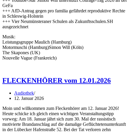
+++ Youtube-Star Simon Will unterstützt Courage-Tag 2026 an der
GeFa
+++ AfD-Antrag gegen pro familia gefährdet reproduktive Rechte
in Schleswig-Holstein
+++ Vier Neumünsteraner Schulen als Zukunftsschulen.SH
ausgezeichnet
Musik:
Leistungsgruppe Maulich (Hamburg)
Motormuschi (Hamburg)Simon Will (Köln)
The Skapones (UK)
Nouvelle Vague (Frankreich)
FLECKENHÖRER vom 12.01.2026
Audiothek
12. Januar 2026
Moin und willkommen zum Fleckenhörer am 12. Januar 2026!
Heute schicke ich gleich einen wichtigen Veranstaltungstipp
vorweg: Am 18. Januar jährt sich zum 30. Mal der rassistisch
motivierte Brandanschlag auf die damalige Geflüchtetenunterkunft
in der Lübecker Hafenstraße 52. Bei der Tat verloren zehn