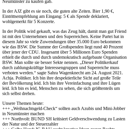
Neumünster zu kaufen gab.
In der AJZ gibt es sie noch, die guten alte Zeiten. Bier 1,90 €,
Eintrittsempfehlung am Eingang: 5 € als Spende deklariert,
wohlgemerkt für 5 Konzerte.
In der Politik wird gekauft, was das Zeug hält, damit man gut Friend
ist mit den Unternehmen und den Superreichen. Keine Partei hat in
diesem Jahr so viele Zuwendungen über 35.000 Euro bekommen
wie das BSW. Die Summe der Großspenden liegt rund 40 Prozent
über jener der CDU. Insgesamt über 5 Millionen Euro Spenden
erhielt die durch und durch undemokratisch aufgebaute Organisation
BSW. Man sollte sie besser Sekte nennen. „Dieser Politikerkauf
durch zahlungskräftige Interessengruppen und Superreiche muss
verboten werden.“ sagte Sahra Wagenknecht am 24. August 2021.
Achja. Politiker. Ich bin ihre despektierliche Sicht auf große Teile
der Bevölkerung leid. Ich bin ihre Vereinfachung und ihre Lügen
leid. Ich bin es leid, Menschen zu sehen, die sich größtenteils um
sich selbst drehen.
Unsere Themen heute:
+++ „Weihnachtsgeld-Check“ sollten auch Azubis und Mini-Jobber
in Neumünster machen
+++ Northvolt: BUND SH kritisiert Geldverschwendung zu Lasten
der Natur und der Steuerzahler