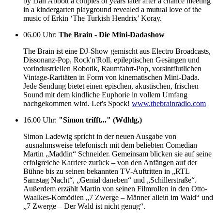
by Dan Abbott a couples of years later after a chance meeting
in a kindergarten playground revealed a mutual love of the
music of Erkin ‘The Turkish Hendrix’ Koray.
06.00 Uhr
:
The Brain - Die Mini-Dadashow
The Brain ist eine DJ-Show gemischt aus Electro Broadcasts,
Dissonanz-Pop, Rock'n'Roll, epileptischen Gesängen und
vorindustriellen Robotik, Raumfahrt-Pop, vorsintflutlichen
Vintage-Raritäten in Form von kinematischen Mini-Dada.
Jede Sendung bietet einen epischen, akustischen, frischen
Sound mit dem kindliche Euphorie in vollem Umfang
nachgekommen wird. Let's Spock!
www.thebrainradio.com
16.00 Uhr
:
"Simon trifft..." (Wdhlg.)
Simon Ladewig spricht in der neuen Ausgabe von
ausnahmsweise telefonisch mit dem beliebten Comedian
Martin „Maddin“ Schneider. Gemeinsam blicken sie auf seine
erfolgreiche Karriere zurück – von den Anfängen auf der
Bühne bis zu seinen bekannten TV-Auftritten in „RTL
Samstag Nacht“, „Genial daneben“ und „Schillerstraße“.
Außerdem erzählt Martin von seinen Filmrollen in den Otto-
Waalkes-Komödien „7 Zwerge – Männer allein im Wald“ und
„7 Zwerge – Der Wald ist nicht genug“.