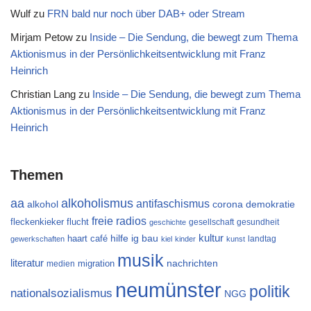
Wulf
zu
FRN bald nur noch über DAB+ oder Stream
Mirjam Petow
zu
Inside – Die Sendung, die bewegt zum Thema
Aktionismus in der Persönlichkeitsentwicklung mit Franz
Heinrich
Christian Lang
zu
Inside – Die Sendung, die bewegt zum Thema
Aktionismus in der Persönlichkeitsentwicklung mit Franz
Heinrich
Themen
aa
alkoholismus
antifaschismus
alkohol
demokratie
corona
freie radios
flucht
fleckenkieker
gesellschaft
gesundheit
geschichte
kultur
ig bau
haart café
hilfe
landtag
gewerkschaften
kiel
kinder
kunst
musik
literatur
migration
nachrichten
medien
neumünster
politik
nationalsozialismus
NGG