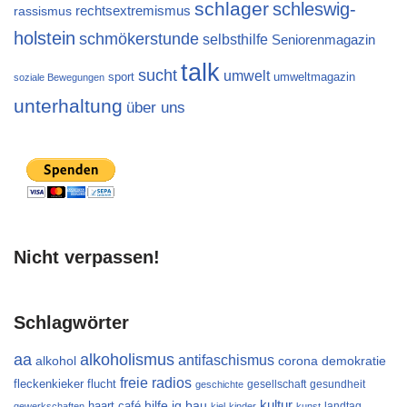
schlager
schleswig-
rechtsextremismus
rassismus
holstein
schmökerstunde
selbsthilfe
Seniorenmagazin
talk
sucht
umwelt
sport
umweltmagazin
soziale Bewegungen
unterhaltung
über uns
Nicht verpassen!
Schlagwörter
aa
alkoholismus
antifaschismus
alkohol
demokratie
corona
freie radios
flucht
fleckenkieker
gesellschaft
gesundheit
geschichte
kultur
ig bau
haart café
hilfe
landtag
gewerkschaften
kiel
kinder
kunst