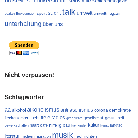
holstein
schmökerstunde
selbsthilfe
Seniorenmagazin
talk
sucht
umwelt
sport
umweltmagazin
soziale Bewegungen
unterhaltung
über uns
Nicht verpassen!
Schlagwörter
aa
alkoholismus
antifaschismus
alkohol
demokratie
corona
freie radios
flucht
fleckenkieker
gesellschaft
gesundheit
geschichte
kultur
ig bau
haart café
hilfe
landtag
gewerkschaften
kiel
kinder
kunst
musik
literatur
migration
nachrichten
medien