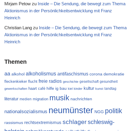
Mirjam Petow
zu
Inside – Die Sendung, die bewegt zum Thema
Aktionismus in der Persönlichkeitsentwicklung mit Franz
Heinrich
Christian Lang
zu
Inside – Die Sendung, die bewegt zum Thema
Aktionismus in der Persönlichkeitsentwicklung mit Franz
Heinrich
Themen
aa
alkoholismus
antifaschismus
alkohol
demokratie
corona
freie radios
flucht
fleckenkieker
gesellschaft
gesundheit
geschichte
kultur
ig bau
haart café
hilfe
landtag
gewerkschaften
kiel
kinder
kunst
musik
literatur
migration
nachrichten
medien
neumünster
politik
nationalsozialismus
NGG
schlager
schleswig-
rechtsextremismus
rassismus