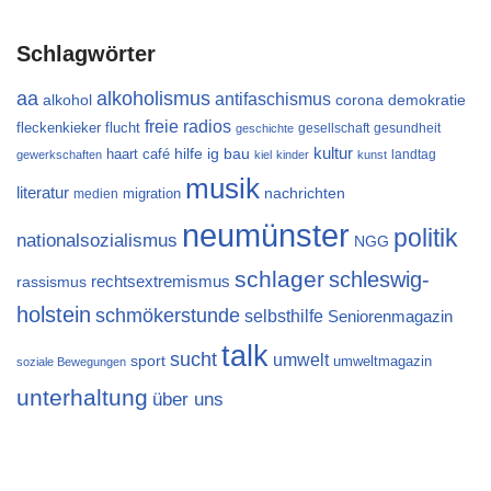
Schlagwörter
aa
alkoholismus
antifaschismus
alkohol
demokratie
corona
freie radios
flucht
fleckenkieker
gesellschaft
gesundheit
geschichte
kultur
ig bau
haart café
hilfe
landtag
gewerkschaften
kiel
kinder
kunst
musik
literatur
migration
nachrichten
medien
neumünster
politik
nationalsozialismus
NGG
schlager
schleswig-
rechtsextremismus
rassismus
holstein
schmökerstunde
selbsthilfe
Seniorenmagazin
talk
sucht
umwelt
sport
umweltmagazin
soziale Bewegungen
unterhaltung
über uns