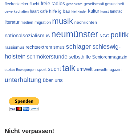
freie radios
flucht
fleckenkieker
gesellschaft
gesundheit
geschichte
kultur
ig bau
haart café
hilfe
landtag
gewerkschaften
kiel
kinder
kunst
musik
literatur
migration
nachrichten
medien
neumünster
politik
nationalsozialismus
NGG
schlager
schleswig-
rechtsextremismus
rassismus
holstein
schmökerstunde
selbsthilfe
Seniorenmagazin
talk
sucht
umwelt
sport
umweltmagazin
soziale Bewegungen
unterhaltung
über uns
Nicht verpassen!