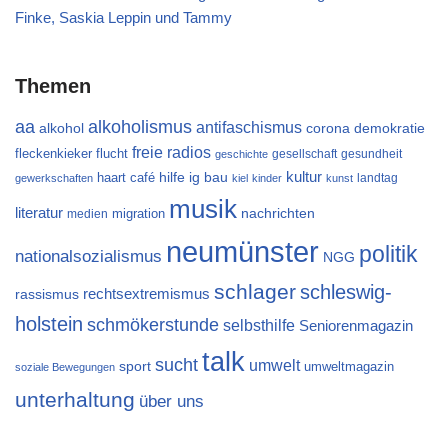
Finke, Saskia Leppin und Tammy
Themen
aa
alkoholismus
antifaschismus
alkohol
demokratie
corona
freie radios
flucht
fleckenkieker
gesellschaft
gesundheit
geschichte
kultur
ig bau
haart café
hilfe
landtag
gewerkschaften
kiel
kinder
kunst
musik
literatur
migration
nachrichten
medien
neumünster
politik
nationalsozialismus
NGG
schlager
schleswig-
rechtsextremismus
rassismus
holstein
schmökerstunde
selbsthilfe
Seniorenmagazin
talk
sucht
umwelt
sport
umweltmagazin
soziale Bewegungen
unterhaltung
über uns