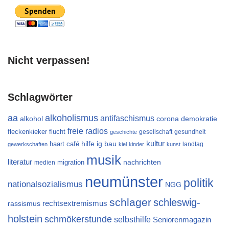
Nicht verpassen!
Schlagwörter
aa
alkoholismus
antifaschismus
alkohol
demokratie
corona
freie radios
flucht
fleckenkieker
gesellschaft
gesundheit
geschichte
kultur
ig bau
haart café
hilfe
landtag
gewerkschaften
kiel
kinder
kunst
musik
literatur
migration
nachrichten
medien
neumünster
politik
nationalsozialismus
NGG
schlager
schleswig-
rechtsextremismus
rassismus
holstein
schmökerstunde
selbsthilfe
Seniorenmagazin