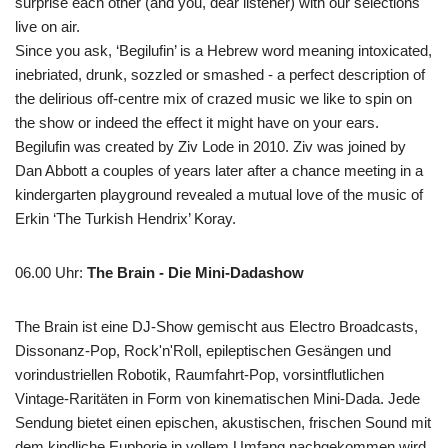
surprise each other (and you, dear listener) with our selections
live on air.
Since you ask, ‘Begilufin’ is a Hebrew word meaning intoxicated,
inebriated, drunk, sozzled or smashed - a perfect description of
the delirious off-centre mix of crazed music we like to spin on
the show or indeed the effect it might have on your ears.
Begilufin was created by Ziv Lode in 2010. Ziv was joined by
Dan Abbott a couples of years later after a chance meeting in a
kindergarten playground revealed a mutual love of the music of
Erkin ‘The Turkish Hendrix’ Koray.
06.00 Uhr
:
The Brain - Die Mini-Dadashow
The Brain ist eine DJ-Show gemischt aus Electro Broadcasts,
Dissonanz-Pop, Rock'n'Roll, epileptischen Gesängen und
vorindustriellen Robotik, Raumfahrt-Pop, vorsintflutlichen
Vintage-Raritäten in Form von kinematischen Mini-Dada. Jede
Sendung bietet einen epischen, akustischen, frischen Sound mit
dem kindliche Euphorie in vollem Umfang nachgekommen wird.