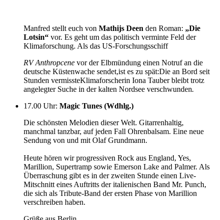
Manfred stellt euch von
Mathijs Deen
den Roman:
„Die
Lotsin“
vor. Es geht um das politisch verminte Feld der
Klimaforschung. Als das US-Forschungsschiff
RV Anthropcene
vor der Elbmündung einen Notruf an die
deutsche Küstenwache sendet,ist es zu spät:Die an Bord seit
Stunden vermissteKlimaforscherin Iona Tauber bleibt trotz
angelegter Suche in der kalten Nordsee verschwunden
.
17.00 Uhr
:
Magic Tunes (Wdhlg.)
Die schönsten Melodien dieser Welt. Gitarrenhaltig,
manchmal tanzbar, auf jeden Fall Ohrenbalsam. Eine neue
Sendung von und mit Olaf Grundmann.
Heute hören wir progressiven Rock aus England, Yes,
Marillion, Supertramp sowie Emerson Lake and Palmer. Als
Überraschung gibt es in der zweiten Stunde einen Live-
Mitschnitt eines Auftritts der italienischen Band Mr. Punch,
die sich als Tribute-Band der ersten Phase von Marillion
verschreiben haben.
Grüße aus Berlin,