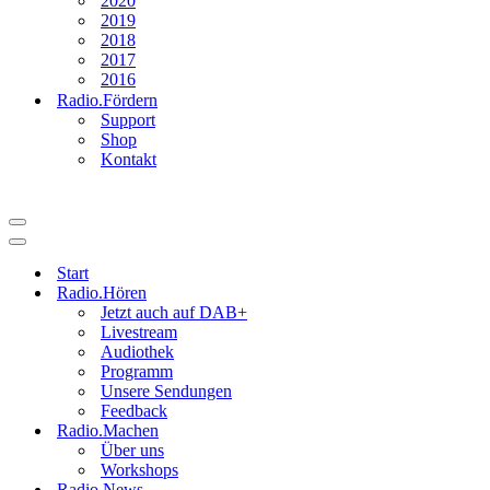
2020
2019
2018
2017
2016
Radio.Fördern
Support
Shop
Kontakt
Navigationsmenü
Navigationsmenü
Start
Radio.Hören
Jetzt auch auf DAB+
Livestream
Audiothek
Programm
Unsere Sendungen
Feedback
Radio.Machen
Über uns
Workshops
Radio.News