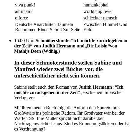
viva punk!
humankapital
air miami
world cup fever
oiforce
schlechter mensch
Deutsche Anarchisten Taumeln
Zwischen Himmel Und
Benommen Einen Schritt Zur Seite
Erde
16.00 Uhr
:
Schmökerstunde:“Ich möchte zurückgehen in
der Zeit“ von Judith Hermann und„Die Lotsin“von
Mathijs Deen (Wdhlg.)
In dieser Schmökerstunde stellen Sabine und
Manfred wieder zwei Bücher vor, die
unterschiedlicher nicht sein können.
Sabine stellt euch den Roman von
Judith Hermann :“Ich
möchte zurückgehen in der Zeit
“
,erschienen im Fischer
Verlag, vor.
Mit ihrem neuen Buch folgt die Autorin den Spuren ihres
Großvaters ins polnische Radom. Ihr Großvater war bei der
Waffen-SS. Ihre Mutter spricht nicht darüber,bei
Nachfragenweicht sie aus. Sind es Erinnerungslücken oder ist
es Verdrängung?