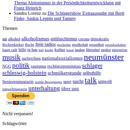
Thema Aktionismus in der Persönlichkeitsentwicklung mit
Franz Heinrich
Sandra Lorenz
zu
Die Schlagershow Extraausgabe mit Berit
Finke, Saskia Leppin und Tammy
Themen
aa
alkoholismus
antifaschismus
demokratie
alkohol
corona
freie radios
fleckenkieker
flucht
geschichte
gesellschaft
gesundheit
gewerkschaften
ig bau
kultur
literatur
haart café
hilfe
migration
landtag
kinder
medien
kiel
kunst
neumünster
musik
nationalsozialismus
nachrichten
politik
schlager
rechtsextremismus
NGG
rassismus
schleswig-holstein
schmökerstunde
selbsthilfe
talk
sucht
umwelt
Seniorenmagazin
sport
soziale Bewegungen
unterhaltung
über uns
umweltmagazin
Nicht verpassen!
Schlagwörter