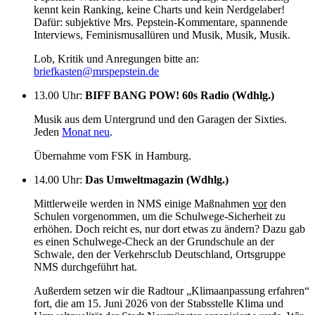
kennt kein Ranking, keine Charts und kein Nerdgelaber!
Dafür: subjektive Mrs. Pepstein-Kommentare, spannende
Interviews, Feminismusallüren und Musik, Musik, Musik.
Lob, Kritik und Anregungen bitte an:
briefkasten@mrspepstein.de
13.00 Uhr
:
BIFF BANG POW! 60s Radio (Wdhlg.)
Musik aus dem Untergrund und den Garagen der Sixties.
Jeden
Monat neu
.
Übernahme vom FSK in Hamburg.
14.00 Uhr
:
Das Umweltmagazin (Wdhlg.)
Mittlerweile werden in NMS einige Maßnahmen
vor
den
Schulen vorgenommen, um die Schulwege-Sicherheit zu
erhöhen. Doch reicht es, nur dort etwas zu ändern? Dazu gab
es einen Schulwege-Check an der Grundschule an der
Schwale, den der Verkehrsclub Deutschland, Ortsgruppe
NMS durchgeführt hat.
Außerdem setzen wir die Radtour „Klimaanpassung erfahren“
fort, die am 15. Juni 2026 von der Stabsstelle Klima und