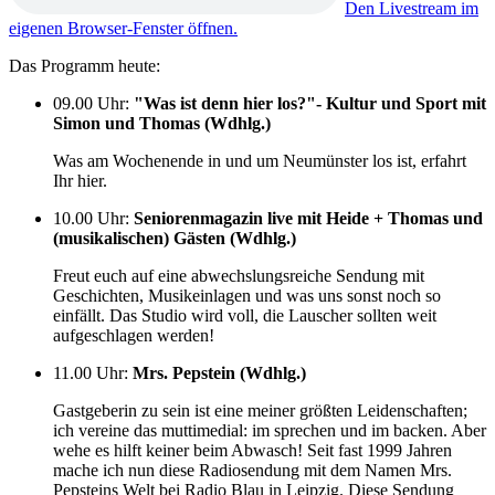
Den Livestream im
eigenen Browser-Fenster öffnen.
Das Programm heute:
09.00 Uhr
:
"Was ist denn hier los?"- Kultur und Sport mit
Simon und Thomas (Wdhlg.)
Was am Wochenende in und um Neumünster los ist, erfahrt
Ihr hier.
10.00 Uhr
:
Seniorenmagazin live mit Heide + Thomas und
(musikalischen) Gästen (Wdhlg.)
Freut euch auf eine abwechslungsreiche Sendung mit
Geschichten, Musikeinlagen und was uns sonst noch so
einfällt. Das Studio wird voll, die Lauscher sollten weit
aufgeschlagen werden!
11.00 Uhr
:
Mrs. Pepstein (Wdhlg.)
Gastgeberin zu sein ist eine meiner größten Leidenschaften;
ich vereine das muttimedial: im sprechen und im backen. Aber
wehe es hilft keiner beim Abwasch! Seit fast 1999 Jahren
mache ich nun diese Radiosendung mit dem Namen Mrs.
Pepsteins Welt bei Radio Blau in Leipzig. Diese Sendung