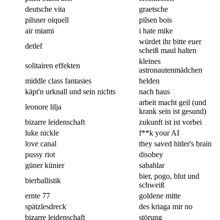
deutsche vita
graetsche
pilsner oiquell
pilsen bois
air miami
i hate mike
würdet ihr bitte euer
detlef
scheiß maul halten
kleines
solitairen effekten
astronautenmädchen
middle class fantasies
helden
käpt'n urknall und sein nichts
nach haus
arbeit macht geil (und
leonore lilja
krank sein ist gesund)
bizarre leidenschaft
zukunft ist ist vorbei
luke nickle
f**k your AI
love canal
they saved hitler's brain
pussy riot
disobey
güner künier
sabahlar
bier, pogo, blut und
bierballistik
schweiß
ernte 77
goldene mitte
spätzlesdreck
des kriaga mir no
bizarre leidenschaft
störung