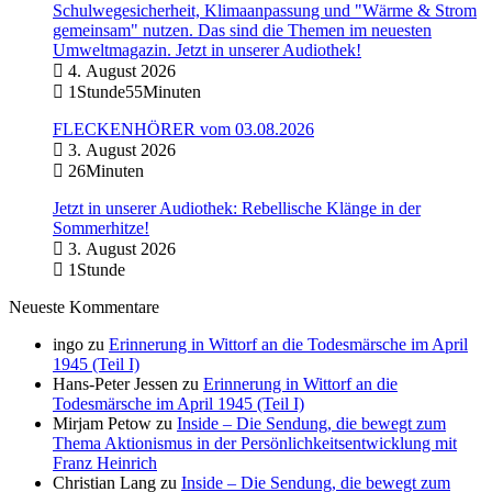
Schulwegesicherheit, Klimaanpassung und "Wärme & Strom
gemeinsam" nutzen. Das sind die Themen im neuesten
Umweltmagazin. Jetzt in unserer Audiothek!
4. August 2026
1Stunde55Minuten
FLECKENHÖRER vom 03.08.2026
3. August 2026
26Minuten
Jetzt in unserer Audiothek: Rebellische Klänge in der
Sommerhitze!
3. August 2026
1Stunde
Neueste Kommentare
ingo
zu
Erinnerung in Wittorf an die Todesmärsche im April
1945 (Teil I)
Hans-Peter Jessen
zu
Erinnerung in Wittorf an die
Todesmärsche im April 1945 (Teil I)
Mirjam Petow
zu
Inside – Die Sendung, die bewegt zum
Thema Aktionismus in der Persönlichkeitsentwicklung mit
Franz Heinrich
Christian Lang
zu
Inside – Die Sendung, die bewegt zum