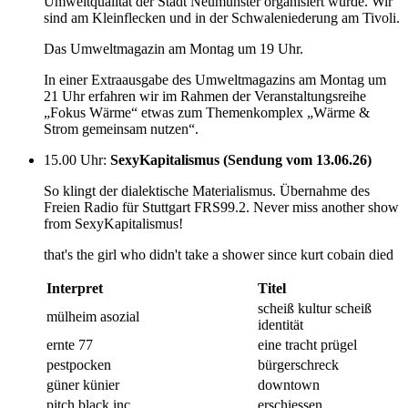
Umweltqualität der Stadt Neumünster organisiert wurde. Wir
sind am Kleinflecken und in der Schwaleniederung am Tivoli.
Das Umweltmagazin am Montag um 19 Uhr.
In einer Extraausgabe des Umweltmagazins am Montag um
21 Uhr erfahren wir im Rahmen der Veranstaltungsreihe
„Fokus Wärme“ etwas zum Themenkomplex „Wärme &
Strom gemeinsam nutzen“.
15.00 Uhr
:
SexyKapitalismus (Sendung vom 13.06.26)
So klingt der dialektische Materialismus. Übernahme des
Freien Radio für Stuttgart FRS99.2. Never miss another show
from SexyKapitalismus!
that's the girl who didn't take a shower since kurt cobain died
Interpret
Titel
scheiß kultur scheiß
mülheim asozial
identität
ernte 77
eine tracht prügel
pestpocken
bürgerschreck
güner künier
downtown
pitch black inc.
erschiessen