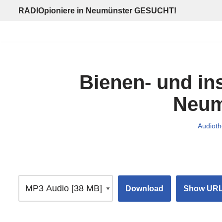
RADIOpioniere in Neumünster GESUCHT!
Zum
Inhalt
springen
Bienen- und in
Neum
Audioth
Download
Show UR