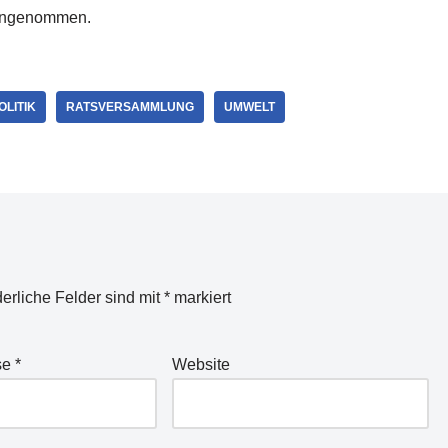
 angenommen.
OLITIK
RATSVERSAMMLUNG
UMWELT
derliche Felder sind mit
*
markiert
se
*
Website