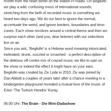
month from the heart Berlin on the station Pi Radio. On Begilufin
we play a wild, confusing mess of international sounds,
stretching from the birth of recorded music to something we
heard two days ago. We do our best to ignore the normal,
accentuate the weird, and ignore borders, boundaries and time-
zones. Each show revolves around a central theme and then we
surprise each other (and you, dear listener) with our selections
live on air.
Since you ask, ‘Begilufin’ is a Hebrew word meaning intoxicated,
inebriated, drunk, sozzled or smashed - a perfect description of
the delirious off-centre mix of crazed music we like to spin on
the show or indeed the effect it might have on your ears.
Begilufin was created by Ziv Lode in 2010. Ziv was joined by
Dan Abbott a couples of years later after a chance meeting in a
kindergarten playground revealed a mutual love of the music of
Erkin ‘The Turkish Hendrix’ Koray.
06.00 Uhr
:
The Brain - Die Mini-Dadashow