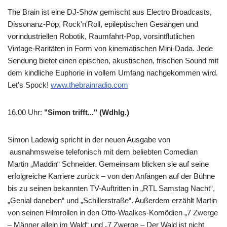
The Brain ist eine DJ-Show gemischt aus Electro Broadcasts,
Dissonanz-Pop, Rock'n'Roll, epileptischen Gesängen und
vorindustriellen Robotik, Raumfahrt-Pop, vorsintflutlichen
Vintage-Raritäten in Form von kinematischen Mini-Dada. Jede
Sendung bietet einen epischen, akustischen, frischen Sound mit
dem kindliche Euphorie in vollem Umfang nachgekommen wird.
Let's Spock!
www.thebrainradio.com
16.00 Uhr
:
"Simon trifft..." (Wdhlg.)
Simon Ladewig spricht in der neuen Ausgabe von
ausnahmsweise telefonisch mit dem beliebten Comedian
Martin „Maddin“ Schneider. Gemeinsam blicken sie auf seine
erfolgreiche Karriere zurück – von den Anfängen auf der Bühne
bis zu seinen bekannten TV-Auftritten in „RTL Samstag Nacht“,
„Genial daneben“ und „Schillerstraße“. Außerdem erzählt Martin
von seinen Filmrollen in den Otto-Waalkes-Komödien „7 Zwerge
– Männer allein im Wald“ und „7 Zwerge – Der Wald ist nicht