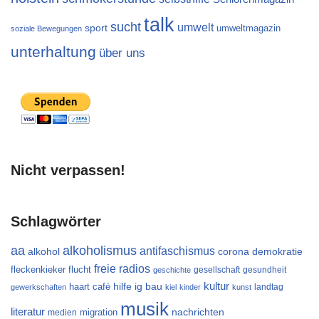
talk
sucht
umwelt
sport
umweltmagazin
soziale Bewegungen
unterhaltung
über uns
Nicht verpassen!
Schlagwörter
aa
alkoholismus
antifaschismus
alkohol
demokratie
corona
freie radios
flucht
fleckenkieker
gesellschaft
gesundheit
geschichte
kultur
ig bau
haart café
hilfe
landtag
gewerkschaften
kiel
kinder
kunst
musik
literatur
migration
nachrichten
medien