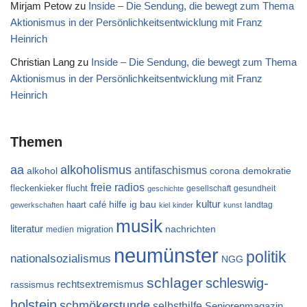
Mirjam Petow
zu
Inside – Die Sendung, die bewegt zum Thema
Aktionismus in der Persönlichkeitsentwicklung mit Franz
Heinrich
Christian Lang
zu
Inside – Die Sendung, die bewegt zum Thema
Aktionismus in der Persönlichkeitsentwicklung mit Franz
Heinrich
Themen
aa
alkoholismus
antifaschismus
alkohol
demokratie
corona
freie radios
flucht
fleckenkieker
gesellschaft
gesundheit
geschichte
kultur
ig bau
haart café
hilfe
landtag
gewerkschaften
kiel
kinder
kunst
musik
literatur
migration
nachrichten
medien
neumünster
politik
nationalsozialismus
NGG
schlager
schleswig-
rechtsextremismus
rassismus
holstein
schmökerstunde
selbsthilfe
Seniorenmagazin