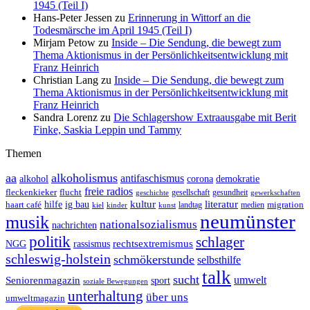
1945 (Teil I)
Hans-Peter Jessen
zu
Erinnerung in Wittorf an die
Todesmärsche im April 1945 (Teil I)
Mirjam Petow
zu
Inside – Die Sendung, die bewegt zum
Thema Aktionismus in der Persönlichkeitsentwicklung mit
Franz Heinrich
Christian Lang
zu
Inside – Die Sendung, die bewegt zum
Thema Aktionismus in der Persönlichkeitsentwicklung mit
Franz Heinrich
Sandra Lorenz
zu
Die Schlagershow Extraausgabe mit Berit
Finke, Saskia Leppin und Tammy
Themen
aa
alkoholismus
antifaschismus
demokratie
alkohol
corona
freie radios
fleckenkieker
flucht
geschichte
gesellschaft
gesundheit
gewerkschaften
ig bau
kultur
literatur
haart café
hilfe
migration
landtag
kinder
medien
kiel
kunst
neumünster
musik
nationalsozialismus
nachrichten
politik
schlager
rechtsextremismus
NGG
rassismus
schleswig-holstein
schmökerstunde
selbsthilfe
talk
sucht
umwelt
Seniorenmagazin
sport
soziale Bewegungen
unterhaltung
über uns
umweltmagazin