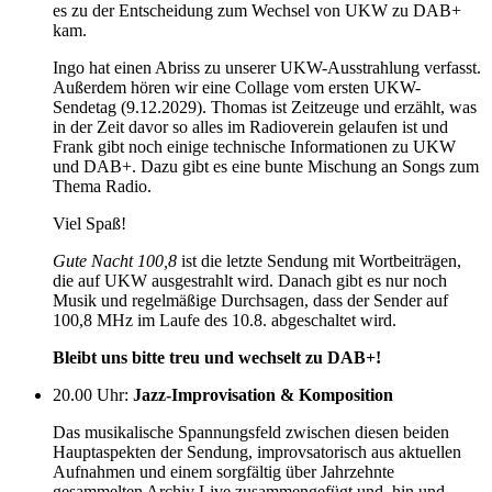
es zu der Entscheidung zum Wechsel von UKW zu DAB+
kam.
Ingo hat einen Abriss zu unserer UKW-Ausstrahlung verfasst.
Außerdem hören wir eine Collage vom ersten UKW-
Sendetag (9.12.2029). Thomas ist Zeitzeuge und erzählt, was
in der Zeit davor so alles im Radioverein gelaufen ist und
Frank gibt noch einige technische Informationen zu UKW
und DAB+. Dazu gibt es eine bunte Mischung an Songs zum
Thema Radio.
Viel Spaß!
Gute Nacht 100,8
ist die letzte Sendung mit Wortbeiträgen,
die auf UKW ausgestrahlt wird. Danach gibt es nur noch
Musik und regelmäßige Durchsagen, dass der Sender auf
100,8 MHz im Laufe des 10.8. abgeschaltet wird.
Bleibt uns bitte treu und wechselt zu DAB+!
20.00 Uhr
:
Jazz-Improvisation & Komposition
Das musikalische Spannungsfeld zwischen diesen beiden
Hauptaspekten der Sendung, improvsatorisch aus aktuellen
Aufnahmen und einem sorgfältig über Jahrzehnte
gesammelten Archiv Live zusammengefügt und, hin und