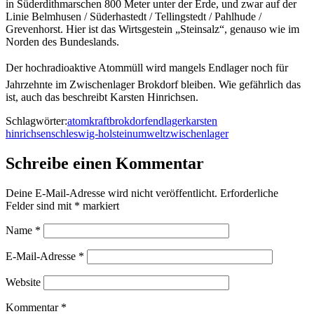
in Süderdithmarschen 800 Meter unter der Erde, und zwar auf der
Linie Belmhusen / Süderhastedt / Tellingstedt / Pahlhude /
Grevenhorst. Hier ist das Wirtsgestein „Steinsalz“, genauso wie im
Norden des Bundeslands.
Der hochradioaktive Atommüll wird mangels Endlager noch für
Jahrzehnte im Zwischenlager Brokdorf bleiben. Wie gefährlich das
ist, auch das beschreibt Karsten Hinrichsen.
Schlagwörter:
atomkraft
brokdorf
endlager
karsten
hinrichsen
schleswig-holstein
umwelt
zwischenlager
Schreibe einen Kommentar
Deine E-Mail-Adresse wird nicht veröffentlicht.
Erforderliche
Felder sind mit
*
markiert
Name
*
E-Mail-Adresse
*
Website
Kommentar
*