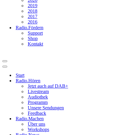
2020
2019
2018
2017
2016
Radio.Fördern
Support
Shop
Kontakt
Navigationsmenü
Navigationsmenü
Start
Radio.Hören
Jetzt auch auf DAB+
Livestream
Audiothek
Programm
Unsere Sendungen
Feedback
Radio.Machen
Über uns
Workshops
Radio.News