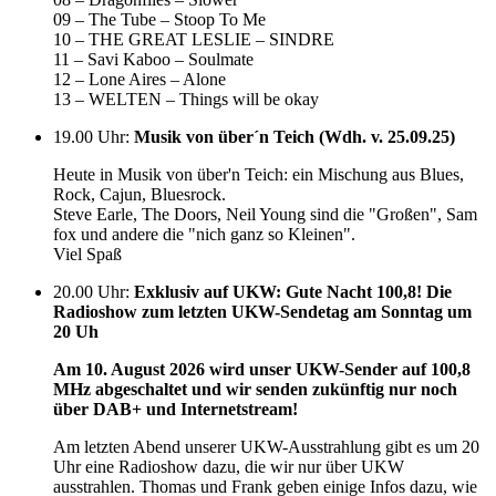
09 – The Tube – Stoop To Me
10 – THE GREAT LESLIE – SINDRE
11 – Savi Kaboo – Soulmate
12 – Lone Aires – Alone
13 – WELTEN – Things will be okay
19.00 Uhr
:
Musik von über´n Teich (Wdh. v. 25.09.25)
Heute in Musik von über'n Teich: ein Mischung aus Blues,
Rock, Cajun, Bluesrock.
Steve Earle, The Doors, Neil Young sind die "Großen", Sam
fox und andere die "nich ganz so Kleinen".
Viel Spaß
20.00 Uhr
:
Exklusiv auf UKW: Gute Nacht 100,8! Die
Radioshow zum letzten UKW-Sendetag am Sonntag um
20 Uh
Am 10. August 2026 wird unser UKW-Sender auf 100,8
MHz abgeschaltet und wir senden zukünftig nur noch
über DAB+ und Internetstream!
Am letzten Abend unserer UKW-Ausstrahlung gibt es um 20
Uhr eine Radioshow dazu, die wir nur über UKW
ausstrahlen. Thomas und Frank geben einige Infos dazu, wie