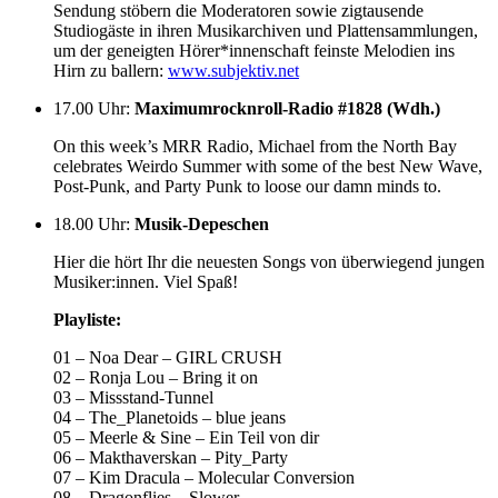
Sendung stöbern die Moderatoren sowie zigtausende
Studiogäste in ihren Musikarchiven und Plattensammlungen,
um der geneigten Hörer*innenschaft feinste Melodien ins
Hirn zu ballern:
www.subjektiv.net
17.00 Uhr
:
Maximumrocknroll-Radio #1828 (Wdh.)
On this week’s MRR Radio, Michael from the North Bay
celebrates Weirdo Summer with some of the best New Wave,
Post-Punk, and Party Punk to loose our damn minds to.
18.00 Uhr
:
Musik-Depeschen
Hier die hört Ihr die neuesten Songs von überwiegend jungen
Musiker:innen. Viel Spaß!
Playliste:
01 – Noa Dear – GIRL CRUSH
02 – Ronja Lou – Bring it on
03 – Missstand-Tunnel
04 – The_Planetoids – blue jeans
05 – Meerle & Sine – Ein Teil von dir
06 – Makthaverskan – Pity_Party
07 – Kim Dracula – Molecular Conversion
08 – Dragonflies – Slower