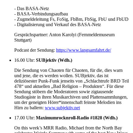
- Das BASA-Netz
- BASA-Verbindungsaufbau
- Zugmeldeleitung Fs, FoSig, FbBm, FbSig, FbU und FbUD
- Digitalisierung und Verkauf des BASA-Netz
Gesprächspartner: Anton Karolyi (Fernmeldemuseum
Stuttgart)
Podcast der Sendung:
https://www.langsamfahrt.de/
16.00 Uhr
:
SUBjektiv (Wdh.)
Die Sendung von Chaoten für Chaoten, für die, dies warn
und jene, die es werden wollen. SUBjektiv, das ist
deliziösester Punk-Funk jenseits von „Schlachtrufe BRD Teil
478“ und aktuellen „Bad Religion – Produkten“. Für diese
Sendung stöbern die Moderatoren sowie zigtausende
Studiogäste in ihren Musikarchiven und Plattensammlungen,
um der geneigten Hörer*innenschaft feinste Melodien ins
Hirn zu ballern:
www.subjektiv.net
17.00 Uhr
:
Maximumrocknroll-Radio #1828 (Wdh.)
On this week’s MRR Radio, Michael from the North Bay