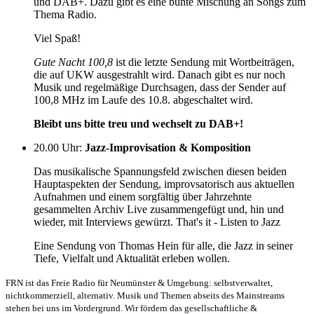
und DAB+. Dazu gibt es eine bunte Mischung an Songs zum
Thema Radio.
Viel Spaß!
Gute Nacht 100,8
ist die letzte Sendung mit Wortbeiträgen,
die auf UKW ausgestrahlt wird. Danach gibt es nur noch
Musik und regelmäßige Durchsagen, dass der Sender auf
100,8 MHz im Laufe des 10.8. abgeschaltet wird.
Bleibt uns bitte treu und wechselt zu DAB+!
20.00 Uhr
:
Jazz-Improvisation & Komposition
Das musikalische Spannungsfeld zwischen diesen beiden
Hauptaspekten der Sendung, improvsatorisch aus aktuellen
Aufnahmen und einem sorgfältig über Jahrzehnte
gesammelten Archiv Live zusammengefügt und, hin und
wieder, mit Interviews gewürzt. That's it - Listen to Jazz
Eine Sendung von Thomas Hein für alle, die Jazz in seiner
Tiefe, Vielfalt und Aktualität erleben wollen.
FRN ist das Freie Radio für Neumünster & Umgebung: selbstverwaltet,
nichtkommerziell, alternativ. Musik und Themen abseits des Mainstreams
stehen bei uns im Vordergrund. Wir fördern das gesellschaftliche &