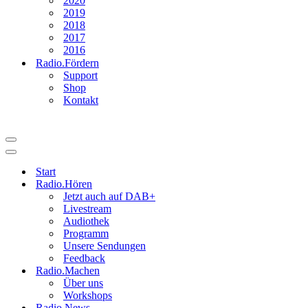
2020
2019
2018
2017
2016
Radio.Fördern
Support
Shop
Kontakt
Navigationsmenü
Navigationsmenü
Start
Radio.Hören
Jetzt auch auf DAB+
Livestream
Audiothek
Programm
Unsere Sendungen
Feedback
Radio.Machen
Über uns
Workshops
Radio.News