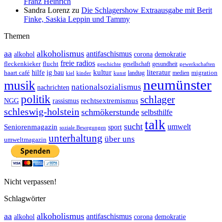
Franz Heinrich
Sandra Lorenz
zu
Die Schlagershow Extraausgabe mit Berit
Finke, Saskia Leppin und Tammy
Themen
aa
alkoholismus
antifaschismus
demokratie
alkohol
corona
freie radios
fleckenkieker
flucht
geschichte
gesellschaft
gesundheit
gewerkschaften
ig bau
kultur
literatur
haart café
hilfe
migration
landtag
kinder
medien
kiel
kunst
neumünster
musik
nationalsozialismus
nachrichten
politik
schlager
rechtsextremismus
NGG
rassismus
schleswig-holstein
schmökerstunde
selbsthilfe
talk
sucht
umwelt
Seniorenmagazin
sport
soziale Bewegungen
unterhaltung
über uns
umweltmagazin
Nicht verpassen!
Schlagwörter
aa
alkoholismus
antifaschismus
demokratie
alkohol
corona