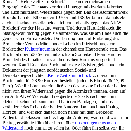
Roman‘ „Keine Zeit zum Schock!“ — einer gemeinsamen
Biographie des Ehepaars vor dem Hintergrund des damals breiten
und auch militanten Widerstands gegen den Bau des Atomkraftwerk
Brokdorf an der Elbe in den 1970er und 1980er Jahren, damals eben
auch in Itzehoe, wo die beiden lebten und aktiv gegen das AKW
Brokdorf vor der Haustüre waren. Und deren Hartnäckigkeit die
Staatsgewalt tüchtig gegen sie aufbrachte, was sie am Ende auch die
gemeinsame Firma kostete. Die Lesung fand auf Einladung des
Brokstedter Vereins Miteinander Leben im Plietschhuus, dem
Brokstedter
Kultur(t)raum
in der ehemaligen Hauptschule statt. Das
Buch hat über 600 Seiten und auch am Sonnabend konnte nur ein
Bruchteil des Inhaltes ihres authentischen Romans vorgestellt
werden. Kauft Euch das Buch und lest es: Es ist zugleich auch ein
Dokument der jüngsten norddeutschen Sozial- und
Demokratiegeschichte, „
Keine Zeit zum Schock!
„, überall im
Buchhandel für 28,90 Euro zu bestellen (oder als Ebook für 13,99
Euro). Wie Ihr hören werdet, ließ sich das private Leben der beiden
nicht von ihrem Widerstand gegen die Atomkraft trennen, denn auf
den Anti-AKW-Widerstand reagierte die Staatsmacht auch im
kleinen Itzehoe mit zunehmend härteren Bandagen, und das
veränderte das Leben der beiden Autoren dann auch nachhaltig.
Hört zu, und wer sich danach noch näher mit dem Brokdorf-
Widerstand befassen möchte: fragt die Autoren, wann und wo ihr im
Beitrag erwähnte Film über ihren, über
unseren gemeinsamen
Widerstand
noch einmal zu sehen ist. Oder führt ihn selbst vor. Ihr