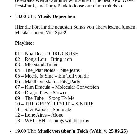
celebrates Weirdo Summer with some of the best New Wave,
Post-Punk, and Party Punk to loose our damn minds to.
18.00 Uhr
:
Musik-Depeschen
Hier die hört Ihr die neuesten Songs von überwiegend jungen
Musiker:innen. Viel Spaß!
Playliste:
01 – Noa Dear – GIRL CRUSH
02 – Ronja Lou – Bring it on
03 – Missstand-Tunnel
04 – The_Planetoids – blue jeans
05 – Meerle & Sine – Ein Teil von dir
06 – Makthaverskan – Pity_Party
07 – Kim Dracula – Molecular Conversion
08 – Dragonflies – Slower
09 – The Tube – Stoop To Me
10 – THE GREAT LESLIE – SINDRE
11 – Savi Kaboo – Soulmate
12 – Lone Aires – Alone
13 – WELTEN – Things will be okay
19.00 Uhr
:
Musik von über´n Teich (Wdh. v. 25.09.25)