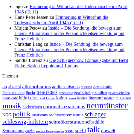
ingo
zu
Erinnerung in Wittorf an die Todesmärsche im April
1945 (Teil I)
Hans-Peter Jessen
zu
Erinnerung in Wittorf an die
Todesmärsche im April 1945 (Teil I)
Mirjam Petow
zu
Inside – Die Sendung, die bewegt zum
Thema Aktionismus in der Persönlichkeitsentwicklung mit
Franz Heinrich
Christian Lang
zu
Inside – Die Sendung, die bewegt zum
Thema Aktionismus in der Persönlichkeitsentwicklung mit
Franz Heinrich
Sandra Lorenz
zu
Die Schlagershow Extraausgabe mit Berit
Finke, Saskia Leppin und Tammy
Themen
aa
alkoholismus
antifaschismus
demokratie
alkohol
corona
freie radios
fleckenkieker
flucht
geschichte
gesellschaft
gesundheit
gewerkschaften
ig bau
kultur
literatur
haart café
hilfe
migration
landtag
kinder
medien
kiel
kunst
neumünster
musik
nationalsozialismus
nachrichten
politik
schlager
rechtsextremismus
NGG
rassismus
schleswig-holstein
schmökerstunde
selbsthilfe
talk
sucht
umwelt
Seniorenmagazin
sport
soziale Bewegungen