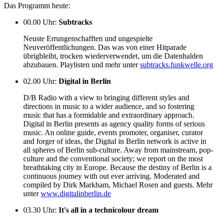
Das Programm heute:
00.00 Uhr
:
Subtracks
Neuste Errungenschafften und ungespielte
Neuveröffentlichungen. Das was von einer Hitparade
übrigbleibt, trocken wiederverwendet, um die Datenhalden
abzubauen. Playlisten und mehr unter
subtracks.funkwelle.org
02.00 Uhr
:
Digital in Berlin
D/B Radio with a view to bringing different styles and
directions in music to a wider audience, and so fostering
music that has a formidable and extraordinary approach.
Digital in Berlin presents as agency quality forms of serious
music. An online guide, events promoter, organiser, curator
and forger of ideas, the Digital in Berlin network is active in
all spheres of Berlin sub-culture. Away from mainstream, pop-
culture and the conventional society; we report on the most
breathtaking city in Europe. Because the destiny of Berlin is a
continuous journey with out ever arriving. Moderated and
compiled by Dirk Markham, Michael Rosen and guests. Mehr
unter
www.digitalinberlin.de
03.30 Uhr
:
It's all in a technicolour dream