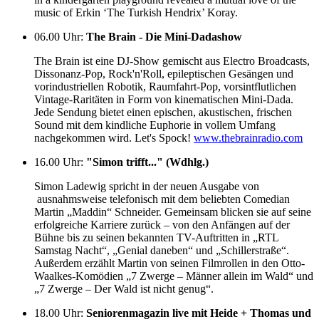
music of Erkin ‘The Turkish Hendrix’ Koray.
06.00 Uhr
:
The Brain - Die Mini-Dadashow
The Brain ist eine DJ-Show gemischt aus Electro Broadcasts,
Dissonanz-Pop, Rock'n'Roll, epileptischen Gesängen und
vorindustriellen Robotik, Raumfahrt-Pop, vorsintflutlichen
Vintage-Raritäten in Form von kinematischen Mini-Dada.
Jede Sendung bietet einen epischen, akustischen, frischen
Sound mit dem kindliche Euphorie in vollem Umfang
nachgekommen wird. Let's Spock!
www.thebrainradio.com
16.00 Uhr
:
"Simon trifft..." (Wdhlg.)
Simon Ladewig spricht in der neuen Ausgabe von
ausnahmsweise telefonisch mit dem beliebten Comedian
Martin „Maddin“ Schneider. Gemeinsam blicken sie auf seine
erfolgreiche Karriere zurück – von den Anfängen auf der
Bühne bis zu seinen bekannten TV-Auftritten in „RTL
Samstag Nacht“, „Genial daneben“ und „Schillerstraße“.
Außerdem erzählt Martin von seinen Filmrollen in den Otto-
Waalkes-Komödien „7 Zwerge – Männer allein im Wald“ und
„7 Zwerge – Der Wald ist nicht genug“.
18.00 Uhr
:
Seniorenmagazin live mit Heide + Thomas und