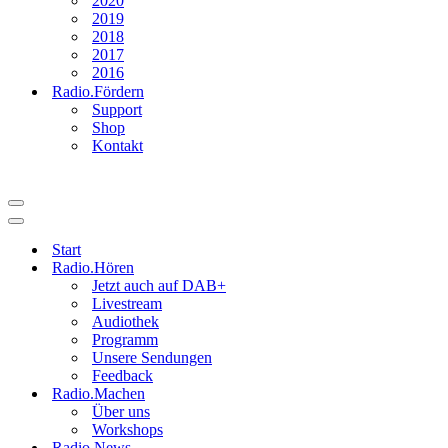
2020
2019
2018
2017
2016
Radio.Fördern
Support
Shop
Kontakt
Navigationsmenü
Navigationsmenü
Start
Radio.Hören
Jetzt auch auf DAB+
Livestream
Audiothek
Programm
Unsere Sendungen
Feedback
Radio.Machen
Über uns
Workshops
Radio.News