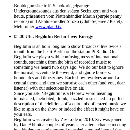
Bubblegumsike trifft Schokoriegelgarage.
Undergroundsounds aus den späten Sechzigern und von
heute, präsentiert vom Plattenhändler Martin (purple penny
records) und Alditütenrodler Stroko (Club Separee / Plan9).
Mehr unter
www.plan9.tv
05.00 Uhr
:
Begilufin Berlin Live: Energy
Begilufin is an hour long radio show broadcast live twice a
month from the heart Berlin on the station Pi Radio. On
Begilufin we play a wild, confusing mess of international
sounds, stretching from the birth of recorded music to
something we heard two days ago. We do our best to ignore
the normal, accentuate the weird, and ignore borders,
boundaries and time-zones. Each show revolves around a
central theme and then we surprise each other (and you, dear
listener) with our selections live on air.
Since you ask, ‘Begilufin’ is a Hebrew word meaning
intoxicated, inebriated, drunk, sozzled or smashed - a perfect
description of the delirious off-centre mix of crazed music we
like to spin on the show or indeed the effect it might have on
your ears.
Begilufin was created by Ziv Lode in 2010. Ziv was joined
by Dan Abbott a couples of years later after a chance meeting
in a kindergarten playground revealed a mutual love of the