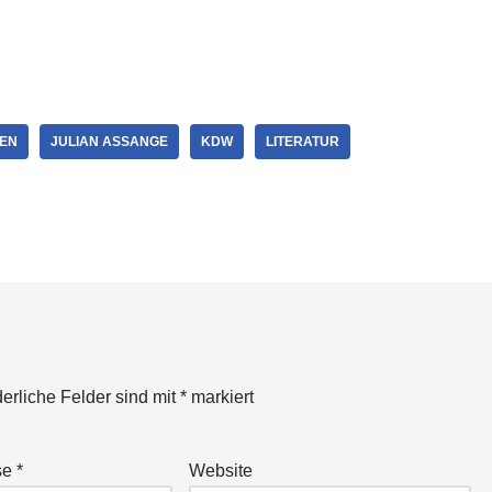
EN
JULIAN ASSANGE
KDW
LITERATUR
derliche Felder sind mit
*
markiert
se
*
Website