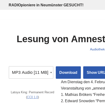
RADIOpioniere in Neumünster GESUCHT!
Zum
Inhalt
springen
Lesung von Amnesty
Audiothek
Download
Show UR
Am Dienstag den 4. Februa
Veranstaltung von „amnest
Latoya King: Permanent Record
1. Mathias Brökers “Freihe
(
CC0 1.0
)
2. Edward Snowden “Perm