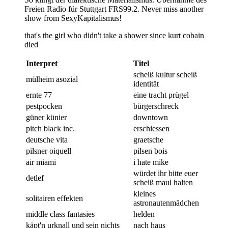
Freien Radio für Stuttgart FRS99.2. Never miss another
show from SexyKapitalismus!
that's the girl who didn't take a shower since kurt cobain
died
Interpret
Titel
scheiß kultur scheiß
mülheim asozial
identität
ernte 77
eine tracht prügel
pestpocken
bürgerschreck
güner künier
downtown
pitch black inc.
erschiessen
deutsche vita
graetsche
pilsner oiquell
pilsen bois
air miami
i hate mike
würdet ihr bitte euer
detlef
scheiß maul halten
kleines
solitairen effekten
astronautenmädchen
middle class fantasies
helden
käpt'n urknall und sein nichts
nach haus