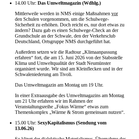
14.00 Uhr
:
Das Umweltmagazin (Wdhlg.)
Mittlerweile werden in NMS einige Maßnahmen
vor
den Schulen vorgenommen, um die Schulwege-
Sicherheit zu erhöhen. Doch reicht es, nur dort etwas zu
ändern? Dazu gab es einen Schulwege-Check an der
Grundschule an der Schwale, den der Verkehrsclub
Deutschland, Ortsgruppe NMS durchgeführt hat.
Außerdem setzen wir die Radtour „Klimaanpassung
erfahren“ fort, die am 15. Juni 2026 von der Stabsstelle
Klima und Umweltqualität der Stadt Neumünster
organisiert wurde. Wir sind am Kleinflecken und in der
Schwaleniederung am Tivoli.
Das Umweltmagazin am Montag um 19 Uhr.
In einer Extraausgabe des Umweltmagazins am Montag
um 21 Uhr erfahren wir im Rahmen der
Veranstaltungsreihe „Fokus Wärme“ etwas zum
Themenkomplex „Wärme & Strom gemeinsam nutzen“.
15.00 Uhr
:
SexyKapitalismus (Sendung vom
13.06.26)
So klingt der dialektische Materialismus. Übernahme des