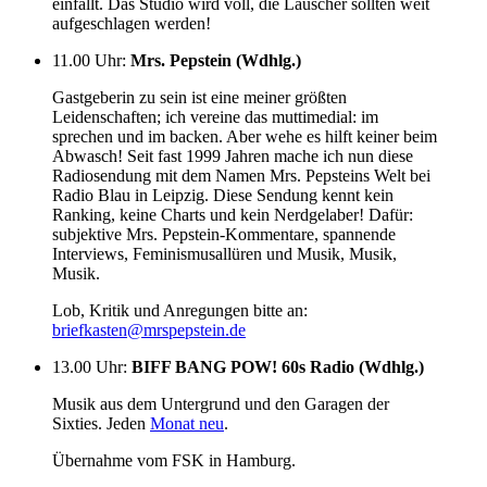
einfällt. Das Studio wird voll, die Lauscher sollten weit
aufgeschlagen werden!
11.00 Uhr
:
Mrs. Pepstein (Wdhlg.)
Gastgeberin zu sein ist eine meiner größten
Leidenschaften; ich vereine das muttimedial: im
sprechen und im backen. Aber wehe es hilft keiner beim
Abwasch! Seit fast 1999 Jahren mache ich nun diese
Radiosendung mit dem Namen Mrs. Pepsteins Welt bei
Radio Blau in Leipzig. Diese Sendung kennt kein
Ranking, keine Charts und kein Nerdgelaber! Dafür:
subjektive Mrs. Pepstein-Kommentare, spannende
Interviews, Feminismusallüren und Musik, Musik,
Musik.
Lob, Kritik und Anregungen bitte an:
briefkasten@mrspepstein.de
13.00 Uhr
:
BIFF BANG POW! 60s Radio (Wdhlg.)
Musik aus dem Untergrund und den Garagen der
Sixties. Jeden
Monat neu
.
Übernahme vom FSK in Hamburg.