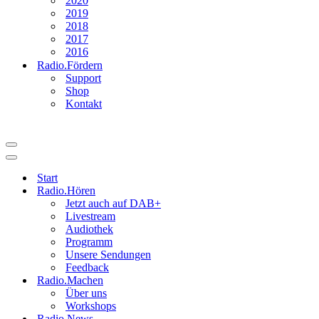
2020
2019
2018
2017
2016
Radio.Fördern
Support
Shop
Kontakt
Navigationsmenü
Navigationsmenü
Start
Radio.Hören
Jetzt auch auf DAB+
Livestream
Audiothek
Programm
Unsere Sendungen
Feedback
Radio.Machen
Über uns
Workshops
Radio.News