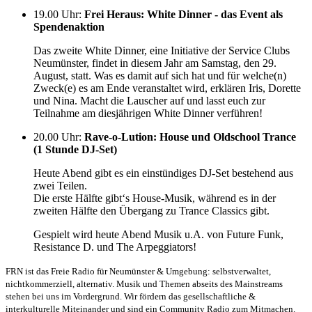
19.00 Uhr
:
Frei Heraus: White Dinner - das Event als
Spendenaktion
Das zweite White Dinner, eine Initiative der Service Clubs
Neumünster, findet in diesem Jahr am Samstag, den 29.
August, statt. Was es damit auf sich hat und für welche(n)
Zweck(e) es am Ende veranstaltet wird, erklären Iris, Dorette
und Nina. Macht die Lauscher auf und lasst euch zur
Teilnahme am diesjährigen White Dinner verführen!
20.00 Uhr
:
Rave-o-Lution: House und Oldschool Trance
(1 Stunde DJ-Set)
Heute Abend gibt es ein einstündiges DJ-Set bestehend aus
zwei Teilen.
Die erste Hälfte gibt‘s House-Musik, während es in der
zweiten Hälfte den Übergang zu Trance Classics gibt.
Gespielt wird heute Abend Musik u.A. von Future Funk,
Resistance D. und The Arpeggiators!
FRN ist das Freie Radio für Neumünster & Umgebung: selbstverwaltet,
nichtkommerziell, alternativ. Musik und Themen abseits des Mainstreams
stehen bei uns im Vordergrund. Wir fördern das gesellschaftliche &
interkulturelle Miteinander und sind ein Community Radio zum Mitmachen.