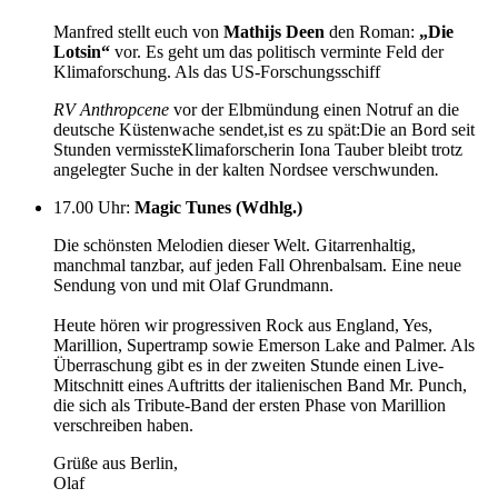
Manfred stellt euch von
Mathijs Deen
den Roman:
„Die
Lotsin“
vor. Es geht um das politisch verminte Feld der
Klimaforschung. Als das US-Forschungsschiff
RV Anthropcene
vor der Elbmündung einen Notruf an die
deutsche Küstenwache sendet,ist es zu spät:Die an Bord seit
Stunden vermissteKlimaforscherin Iona Tauber bleibt trotz
angelegter Suche in der kalten Nordsee verschwunden
.
17.00 Uhr
:
Magic Tunes (Wdhlg.)
Die schönsten Melodien dieser Welt. Gitarrenhaltig,
manchmal tanzbar, auf jeden Fall Ohrenbalsam. Eine neue
Sendung von und mit Olaf Grundmann.
Heute hören wir progressiven Rock aus England, Yes,
Marillion, Supertramp sowie Emerson Lake and Palmer. Als
Überraschung gibt es in der zweiten Stunde einen Live-
Mitschnitt eines Auftritts der italienischen Band Mr. Punch,
die sich als Tribute-Band der ersten Phase von Marillion
verschreiben haben.
Grüße aus Berlin,
Olaf