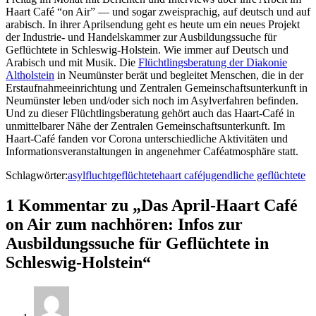
Haart Café “on Air” — und sogar zweisprachig, auf deutsch und auf
arabisch. In ihrer Aprilsendung geht es heute um ein neues Projekt
der Industrie- und Handelskammer zur Ausbildungssuche für
Geflüchtete in Schleswig-Holstein. Wie immer auf Deutsch und
Arabisch und mit Musik. Die
Flüchtlingsberatung der Diakonie
Altholstein
in Neumünster berät und begleitet Menschen, die in der
Erstaufnahmeeinrichtung und Zentralen Gemeinschaftsunterkunft in
Neumünster leben und/oder sich noch im Asylverfahren befinden.
Und zu dieser Flüchtlingsberatung gehört auch das Haart-Café in
unmittelbarer Nähe der Zentralen Gemeinschaftsunterkunft. Im
Haart-Café fanden vor Corona unterschiedliche Aktivitäten und
Informationsveranstaltungen in angenehmer Caféatmosphäre statt.
Schlagwörter:
asyl
flucht
geflüchtete
haart café
jugendliche geflüchtete
1 Kommentar zu „Das April-Haart Café
on Air zum nachhören: Infos zur
Ausbildungssuche für Geflüchtete in
Schleswig-Holstein“