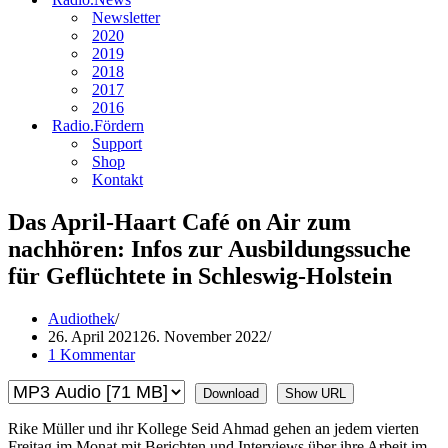
Newsletter
2020
2019
2018
2017
2016
Radio.Fördern
Support
Shop
Kontakt
Das April-Haart Café on Air zum
nachhören: Infos zur Ausbildungssuche
für Geflüchtete in Schleswig-Holstein
Audiothek
26. April 2021
26. November 2022
1 Kommentar
Download
Show URL
Rike Müller und ihr Kollege Seid Ahmad gehen an jedem vierten
Freitag im Monat mit Berichten und Interviews über ihre Arbeit im