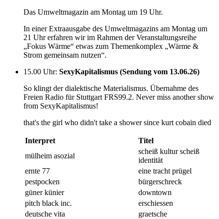
Das Umweltmagazin am Montag um 19 Uhr.
In einer Extraausgabe des Umweltmagazins am Montag um
21 Uhr erfahren wir im Rahmen der Veranstaltungsreihe
„Fokus Wärme“ etwas zum Themenkomplex „Wärme &
Strom gemeinsam nutzen“.
15.00 Uhr
:
SexyKapitalismus (Sendung vom 13.06.26)
So klingt der dialektische Materialismus. Übernahme des
Freien Radio für Stuttgart FRS99.2. Never miss another show
from SexyKapitalismus!
that's the girl who didn't take a shower since kurt cobain died
Interpret
Titel
scheiß kultur scheiß
mülheim asozial
identität
ernte 77
eine tracht prügel
pestpocken
bürgerschreck
güner künier
downtown
pitch black inc.
erschiessen
deutsche vita
graetsche