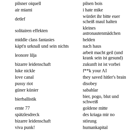
pilsner oiquell
pilsen bois
air miami
i hate mike
würdet ihr bitte euer
detlef
scheiß maul halten
kleines
solitairen effekten
astronautenmädchen
middle class fantasies
helden
käpt'n urknall und sein nichts
nach haus
arbeit macht geil (und
leonore lilja
krank sein ist gesund)
bizarre leidenschaft
zukunft ist ist vorbei
luke nickle
f**k your AI
love canal
they saved hitler's brain
pussy riot
disobey
güner künier
sabahlar
bier, pogo, blut und
bierballistik
schweiß
ernte 77
goldene mitte
spätzlesdreck
des kriaga mir no
bizarre leidenschaft
störung
viva punk!
humankapital