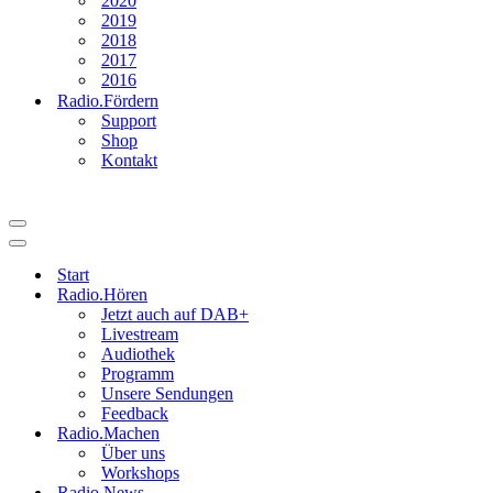
2020
2019
2018
2017
2016
Radio.Fördern
Support
Shop
Kontakt
Navigationsmenü
Navigationsmenü
Start
Radio.Hören
Jetzt auch auf DAB+
Livestream
Audiothek
Programm
Unsere Sendungen
Feedback
Radio.Machen
Über uns
Workshops
Radio.News