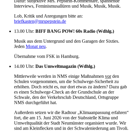
Dafür: subjektive Mrs. Pepstein-Kommentare, spannende
Interviews, Feminismusallüren und Musik, Musik, Musik.
Lob, Kritik und Anregungen bitte an:
briefkasten@mrspepstein.de
13.00 Uhr
:
BIFF BANG POW! 60s Radio (Wdhlg.)
Musik aus dem Untergrund und den Garagen der Sixties.
Jeden
Monat neu
.
Übernahme vom FSK in Hamburg.
14.00 Uhr
:
Das Umweltmagazin (Wdhlg.)
Mittlerweile werden in NMS einige Maßnahmen
vor
den
Schulen vorgenommen, um die Schulwege-Sicherheit zu
erhöhen. Doch reicht es, nur dort etwas zu ändern? Dazu gab
es einen Schulwege-Check an der Grundschule an der
Schwale, den der Verkehrsclub Deutschland, Ortsgruppe
NMS durchgeführt hat.
Außerdem setzen wir die Radtour „Klimaanpassung erfahren“
fort, die am 15. Juni 2026 von der Stabsstelle Klima und
Umweltqualität der Stadt Neumünster organisiert wurde. Wir
sind am Kleinflecken und in der Schwaleniederung am Tivoli.