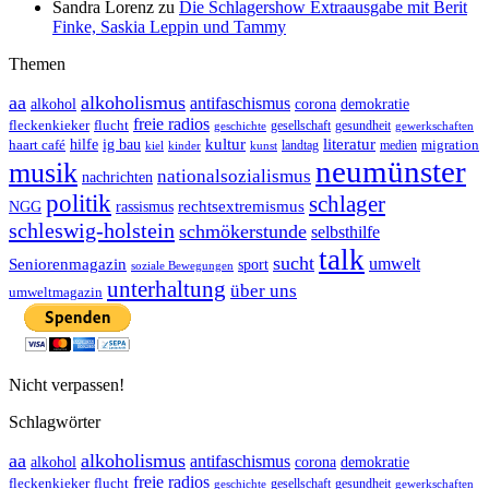
Sandra Lorenz
zu
Die Schlagershow Extraausgabe mit Berit
Finke, Saskia Leppin und Tammy
Themen
aa
alkoholismus
antifaschismus
demokratie
alkohol
corona
freie radios
fleckenkieker
flucht
geschichte
gesellschaft
gesundheit
gewerkschaften
ig bau
kultur
literatur
haart café
hilfe
migration
landtag
kinder
medien
kiel
kunst
neumünster
musik
nationalsozialismus
nachrichten
politik
schlager
rechtsextremismus
NGG
rassismus
schleswig-holstein
schmökerstunde
selbsthilfe
talk
sucht
umwelt
Seniorenmagazin
sport
soziale Bewegungen
unterhaltung
über uns
umweltmagazin
Nicht verpassen!
Schlagwörter
aa
alkoholismus
antifaschismus
demokratie
alkohol
corona
freie radios
fleckenkieker
flucht
geschichte
gesellschaft
gesundheit
gewerkschaften