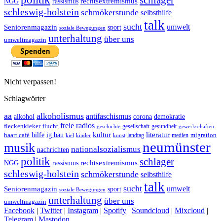
schlager
rechtsextremismus
NGG
rassismus
schleswig-holstein
schmökerstunde
selbsthilfe
talk
sucht
umwelt
Seniorenmagazin
sport
soziale Bewegungen
unterhaltung
über uns
umweltmagazin
Nicht verpassen!
Schlagwörter
aa
alkoholismus
antifaschismus
demokratie
alkohol
corona
freie radios
fleckenkieker
flucht
geschichte
gesellschaft
gesundheit
gewerkschaften
ig bau
kultur
literatur
haart café
hilfe
migration
landtag
kinder
medien
kiel
kunst
neumünster
musik
nationalsozialismus
nachrichten
politik
schlager
rechtsextremismus
NGG
rassismus
schleswig-holstein
schmökerstunde
selbsthilfe
talk
sucht
umwelt
Seniorenmagazin
sport
soziale Bewegungen
unterhaltung
über uns
umweltmagazin
Facebook
|
Twitter
|
Instagram
|
Spotify
|
Soundcloud
|
Mixcloud
|
Telegram
|
Mastodon