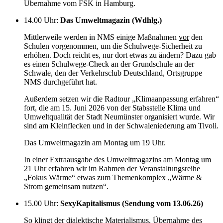
Übernahme vom FSK in Hamburg.
14.00 Uhr
:
Das Umweltmagazin (Wdhlg.)
Mittlerweile werden in NMS einige Maßnahmen
vor
den
Schulen vorgenommen, um die Schulwege-Sicherheit zu
erhöhen. Doch reicht es, nur dort etwas zu ändern? Dazu gab
es einen Schulwege-Check an der Grundschule an der
Schwale, den der Verkehrsclub Deutschland, Ortsgruppe
NMS durchgeführt hat.
Außerdem setzen wir die Radtour „Klimaanpassung erfahren“
fort, die am 15. Juni 2026 von der Stabsstelle Klima und
Umweltqualität der Stadt Neumünster organisiert wurde. Wir
sind am Kleinflecken und in der Schwaleniederung am Tivoli.
Das Umweltmagazin am Montag um 19 Uhr.
In einer Extraausgabe des Umweltmagazins am Montag um
21 Uhr erfahren wir im Rahmen der Veranstaltungsreihe
„Fokus Wärme“ etwas zum Themenkomplex „Wärme &
Strom gemeinsam nutzen“.
15.00 Uhr
:
SexyKapitalismus (Sendung vom 13.06.26)
So klingt der dialektische Materialismus. Übernahme des