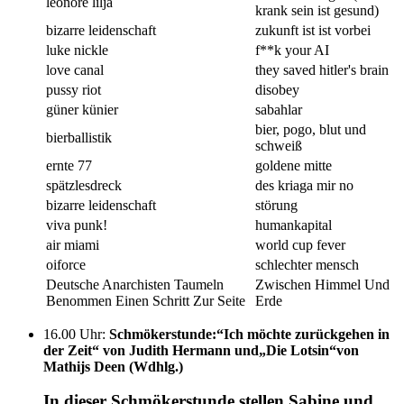
leonore lilja
krank sein ist gesund)
bizarre leidenschaft
zukunft ist ist vorbei
luke nickle
f**k your AI
love canal
they saved hitler's brain
pussy riot
disobey
güner künier
sabahlar
bier, pogo, blut und
bierballistik
schweiß
ernte 77
goldene mitte
spätzlesdreck
des kriaga mir no
bizarre leidenschaft
störung
viva punk!
humankapital
air miami
world cup fever
oiforce
schlechter mensch
Deutsche Anarchisten Taumeln
Zwischen Himmel Und
Benommen Einen Schritt Zur Seite
Erde
16.00 Uhr
:
Schmökerstunde:“Ich möchte zurückgehen in
der Zeit“ von Judith Hermann und„Die Lotsin“von
Mathijs Deen (Wdhlg.)
In dieser Schmökerstunde stellen Sabine und