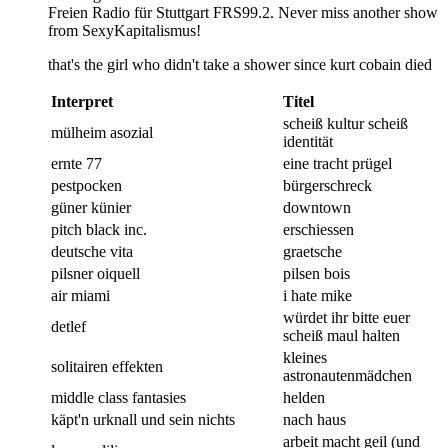
Freien Radio für Stuttgart FRS99.2. Never miss another show
from SexyKapitalismus!
that's the girl who didn't take a shower since kurt cobain died
Interpret
Titel
scheiß kultur scheiß
mülheim asozial
identität
ernte 77
eine tracht prügel
pestpocken
bürgerschreck
güner künier
downtown
pitch black inc.
erschiessen
deutsche vita
graetsche
pilsner oiquell
pilsen bois
air miami
i hate mike
würdet ihr bitte euer
detlef
scheiß maul halten
kleines
solitairen effekten
astronautenmädchen
middle class fantasies
helden
käpt'n urknall und sein nichts
nach haus
arbeit macht geil (und