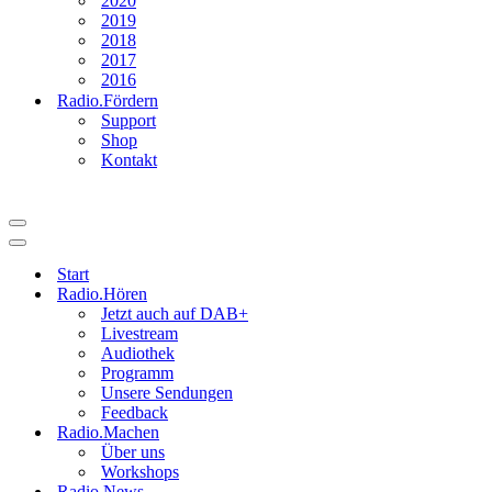
2020
2019
2018
2017
2016
Radio.Fördern
Support
Shop
Kontakt
Navigationsmenü
Navigationsmenü
Start
Radio.Hören
Jetzt auch auf DAB+
Livestream
Audiothek
Programm
Unsere Sendungen
Feedback
Radio.Machen
Über uns
Workshops
Radio.News