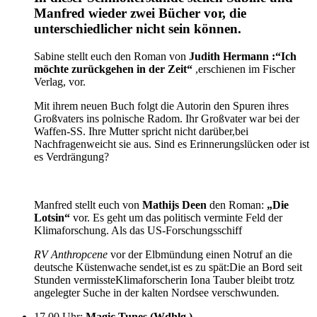
Manfred wieder zwei Bücher vor, die
unterschiedlicher nicht sein können.
Sabine stellt euch den Roman von
Judith Hermann :“Ich
möchte zurückgehen in der Zeit
“
,erschienen im Fischer
Verlag, vor.
Mit ihrem neuen Buch folgt die Autorin den Spuren ihres
Großvaters ins polnische Radom. Ihr Großvater war bei der
Waffen-SS. Ihre Mutter spricht nicht darüber,bei
Nachfragenweicht sie aus. Sind es Erinnerungslücken oder ist
es Verdrängung?
Manfred stellt euch von
Mathijs Deen
den Roman:
„Die
Lotsin“
vor. Es geht um das politisch verminte Feld der
Klimaforschung. Als das US-Forschungsschiff
RV Anthropcene
vor der Elbmündung einen Notruf an die
deutsche Küstenwache sendet,ist es zu spät:Die an Bord seit
Stunden vermissteKlimaforscherin Iona Tauber bleibt trotz
angelegter Suche in der kalten Nordsee verschwunden
.
17.00 Uhr
:
Magic Tunes (Wdhlg.)