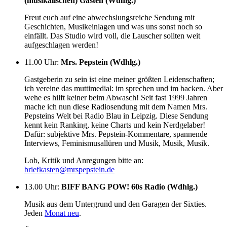
(musikalischen) Gästen (Wdhlg.)
Freut euch auf eine abwechslungsreiche Sendung mit
Geschichten, Musikeinlagen und was uns sonst noch so
einfällt. Das Studio wird voll, die Lauscher sollten weit
aufgeschlagen werden!
11.00 Uhr
:
Mrs. Pepstein (Wdhlg.)
Gastgeberin zu sein ist eine meiner größten Leidenschaften;
ich vereine das muttimedial: im sprechen und im backen. Aber
wehe es hilft keiner beim Abwasch! Seit fast 1999 Jahren
mache ich nun diese Radiosendung mit dem Namen Mrs.
Pepsteins Welt bei Radio Blau in Leipzig. Diese Sendung
kennt kein Ranking, keine Charts und kein Nerdgelaber!
Dafür: subjektive Mrs. Pepstein-Kommentare, spannende
Interviews, Feminismusallüren und Musik, Musik, Musik.
Lob, Kritik und Anregungen bitte an:
briefkasten@mrspepstein.de
13.00 Uhr
:
BIFF BANG POW! 60s Radio (Wdhlg.)
Musik aus dem Untergrund und den Garagen der Sixties.
Jeden
Monat neu
.