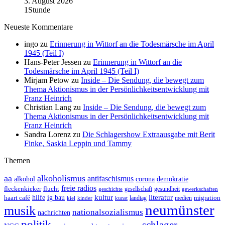
3. August 2026
1Stunde
Neueste Kommentare
ingo
zu
Erinnerung in Wittorf an die Todesmärsche im April
1945 (Teil I)
Hans-Peter Jessen
zu
Erinnerung in Wittorf an die
Todesmärsche im April 1945 (Teil I)
Mirjam Petow
zu
Inside – Die Sendung, die bewegt zum
Thema Aktionismus in der Persönlichkeitsentwicklung mit
Franz Heinrich
Christian Lang
zu
Inside – Die Sendung, die bewegt zum
Thema Aktionismus in der Persönlichkeitsentwicklung mit
Franz Heinrich
Sandra Lorenz
zu
Die Schlagershow Extraausgabe mit Berit
Finke, Saskia Leppin und Tammy
Themen
aa
alkoholismus
antifaschismus
demokratie
alkohol
corona
freie radios
fleckenkieker
flucht
geschichte
gesellschaft
gesundheit
gewerkschaften
ig bau
kultur
literatur
haart café
hilfe
migration
landtag
kinder
medien
kiel
kunst
neumünster
musik
nationalsozialismus
nachrichten
politik