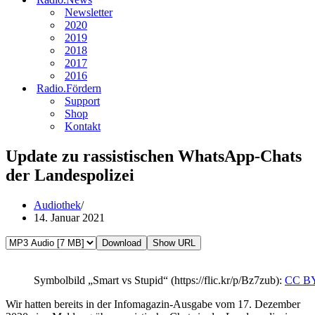
Newsletter
2020
2019
2018
2017
2016
Radio.Fördern
Support
Shop
Kontakt
Update zu rassistischen WhatsApp-Chats
der Landespolizei
Audiothek
14. Januar 2021
Download
Show URL
Symbolbild „Smart vs Stupid“ (https://flic.kr/p/Bz7zub):
CC BY
Wir hatten bereits in der Infomagazin-Ausgabe vom 17. Dezember