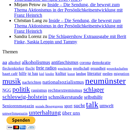
Mirjam Petow
zu
Inside – Die Sendung, die bewegt zum
Thema Aktionismus in der Persönlichkeitsentwicklung mit
Franz Heinrich
Christian Lang
zu
Inside – Die Sendung, die bewegt zum
Thema Aktionismus in der Persönlichkeitsentwicklung mit
Franz Heinrich
Sandra Lorenz
zu
Die Schlagershow Extraausgabe mit Berit
Finke, Saskia Leppin und Tammy
Themen
aa
alkoholismus
antifaschismus
demokratie
alkohol
corona
freie radios
fleckenkieker
flucht
geschichte
gesellschaft
gesundheit
gewerkschaften
ig bau
kultur
literatur
haart café
hilfe
migration
landtag
kinder
medien
kiel
kunst
neumünster
musik
nationalsozialismus
nachrichten
politik
schlager
rechtsextremismus
NGG
rassismus
schleswig-holstein
schmökerstunde
selbsthilfe
talk
sucht
umwelt
Seniorenmagazin
sport
soziale Bewegungen
unterhaltung
über uns
umweltmagazin