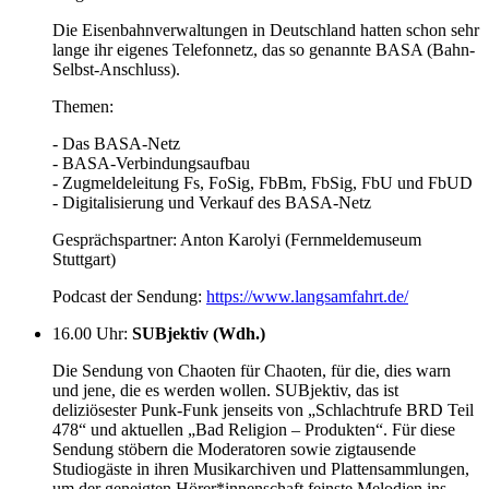
Die Eisenbahnverwaltungen in Deutschland hatten schon sehr
lange ihr eigenes Telefonnetz, das so genannte BASA (Bahn-
Selbst-Anschluss).
Themen:
- Das BASA-Netz
- BASA-Verbindungsaufbau
- Zugmeldeleitung Fs, FoSig, FbBm, FbSig, FbU und FbUD
- Digitalisierung und Verkauf des BASA-Netz
Gesprächspartner: Anton Karolyi (Fernmeldemuseum
Stuttgart)
Podcast der Sendung:
https://www.langsamfahrt.de/
16.00 Uhr
:
SUBjektiv (Wdh.)
Die Sendung von Chaoten für Chaoten, für die, dies warn
und jene, die es werden wollen. SUBjektiv, das ist
deliziösester Punk-Funk jenseits von „Schlachtrufe BRD Teil
478“ und aktuellen „Bad Religion – Produkten“. Für diese
Sendung stöbern die Moderatoren sowie zigtausende
Studiogäste in ihren Musikarchiven und Plattensammlungen,
um der geneigten Hörer*innenschaft feinste Melodien ins