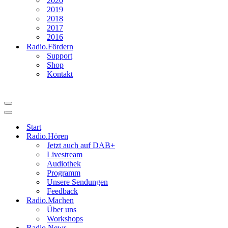
2020
2019
2018
2017
2016
Radio.Fördern
Support
Shop
Kontakt
Navigationsmenü
Navigationsmenü
Start
Radio.Hören
Jetzt auch auf DAB+
Livestream
Audiothek
Programm
Unsere Sendungen
Feedback
Radio.Machen
Über uns
Workshops
Radio.News