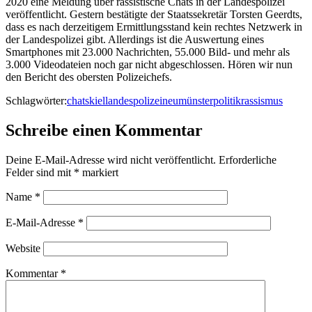
2020 eine Meldung über rassistische Chats in der Landespolizei
veröffentlicht. Gestern bestätigte der Staatssekretär Torsten Geerdts,
dass es nach derzeitigem Ermittlungsstand kein rechtes Netzwerk in
der Landespolizei gibt. Allerdings ist die Auswertung eines
Smartphones mit 23.000 Nachrichten, 55.000 Bild- und mehr als
3.000 Videodateien noch gar nicht abgeschlossen. Hören wir nun
den Bericht des obersten Polizeichefs.
Schlagwörter:
chats
kiel
landespolizei
neumünster
politik
rassismus
Schreibe einen Kommentar
Deine E-Mail-Adresse wird nicht veröffentlicht.
Erforderliche
Felder sind mit
*
markiert
Name
*
E-Mail-Adresse
*
Website
Kommentar
*