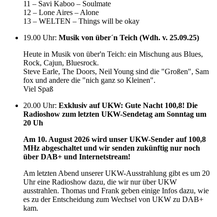
11 – Savi Kaboo – Soulmate
12 – Lone Aires – Alone
13 – WELTEN – Things will be okay
19.00 Uhr
:
Musik von über´n Teich (Wdh. v. 25.09.25)
Heute in Musik von über'n Teich: ein Mischung aus Blues,
Rock, Cajun, Bluesrock.
Steve Earle, The Doors, Neil Young sind die "Großen", Sam
fox und andere die "nich ganz so Kleinen".
Viel Spaß
20.00 Uhr
:
Exklusiv auf UKW: Gute Nacht 100,8! Die
Radioshow zum letzten UKW-Sendetag am Sonntag um
20 Uh
Am 10. August 2026 wird unser UKW-Sender auf 100,8
MHz abgeschaltet und wir senden zukünftig nur noch
über DAB+ und Internetstream!
Am letzten Abend unserer UKW-Ausstrahlung gibt es um 20
Uhr eine Radioshow dazu, die wir nur über UKW
ausstrahlen. Thomas und Frank geben einige Infos dazu, wie
es zu der Entscheidung zum Wechsel von UKW zu DAB+
kam.