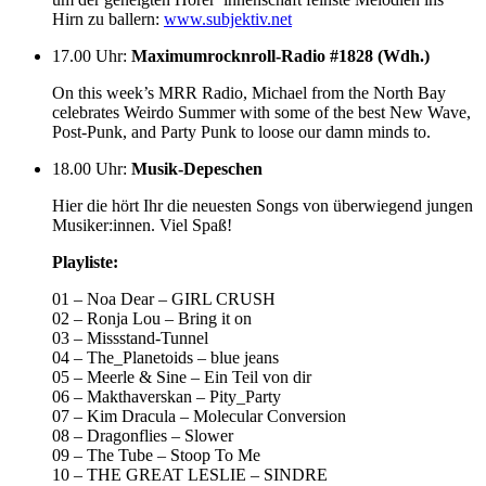
Hirn zu ballern:
www.subjektiv.net
17.00 Uhr
:
Maximumrocknroll-Radio #1828 (Wdh.)
On this week’s MRR Radio, Michael from the North Bay
celebrates Weirdo Summer with some of the best New Wave,
Post-Punk, and Party Punk to loose our damn minds to.
18.00 Uhr
:
Musik-Depeschen
Hier die hört Ihr die neuesten Songs von überwiegend jungen
Musiker:innen. Viel Spaß!
Playliste:
01 – Noa Dear – GIRL CRUSH
02 – Ronja Lou – Bring it on
03 – Missstand-Tunnel
04 – The_Planetoids – blue jeans
05 – Meerle & Sine – Ein Teil von dir
06 – Makthaverskan – Pity_Party
07 – Kim Dracula – Molecular Conversion
08 – Dragonflies – Slower
09 – The Tube – Stoop To Me
10 – THE GREAT LESLIE – SINDRE