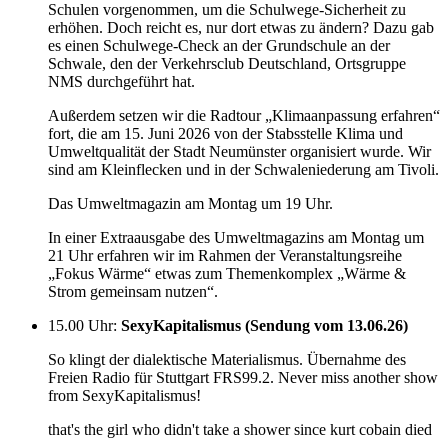
Schulen vorgenommen, um die Schulwege-Sicherheit zu
erhöhen. Doch reicht es, nur dort etwas zu ändern? Dazu gab
es einen Schulwege-Check an der Grundschule an der
Schwale, den der Verkehrsclub Deutschland, Ortsgruppe
NMS durchgeführt hat.
Außerdem setzen wir die Radtour „Klimaanpassung erfahren“
fort, die am 15. Juni 2026 von der Stabsstelle Klima und
Umweltqualität der Stadt Neumünster organisiert wurde. Wir
sind am Kleinflecken und in der Schwaleniederung am Tivoli.
Das Umweltmagazin am Montag um 19 Uhr.
In einer Extraausgabe des Umweltmagazins am Montag um
21 Uhr erfahren wir im Rahmen der Veranstaltungsreihe
„Fokus Wärme“ etwas zum Themenkomplex „Wärme &
Strom gemeinsam nutzen“.
15.00 Uhr
:
SexyKapitalismus (Sendung vom 13.06.26)
So klingt der dialektische Materialismus. Übernahme des
Freien Radio für Stuttgart FRS99.2. Never miss another show
from SexyKapitalismus!
that's the girl who didn't take a shower since kurt cobain died