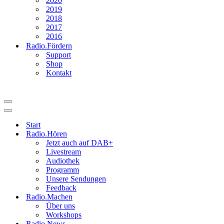
2020
2019
2018
2017
2016
Radio.Fördern
Support
Shop
Kontakt
Navigationsmenü
Navigationsmenü
Start
Radio.Hören
Jetzt auch auf DAB+
Livestream
Audiothek
Programm
Unsere Sendungen
Feedback
Radio.Machen
Über uns
Workshops
Radio.News