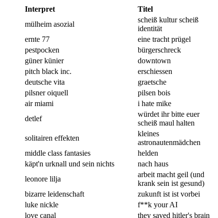
Interpret
Titel
scheiß kultur scheiß
mülheim asozial
identität
ernte 77
eine tracht prügel
pestpocken
bürgerschreck
güner künier
downtown
pitch black inc.
erschiessen
deutsche vita
graetsche
pilsner oiquell
pilsen bois
air miami
i hate mike
würdet ihr bitte euer
detlef
scheiß maul halten
kleines
solitairen effekten
astronautenmädchen
middle class fantasies
helden
käpt'n urknall und sein nichts
nach haus
arbeit macht geil (und
leonore lilja
krank sein ist gesund)
bizarre leidenschaft
zukunft ist ist vorbei
luke nickle
f**k your AI
love canal
they saved hitler's brain