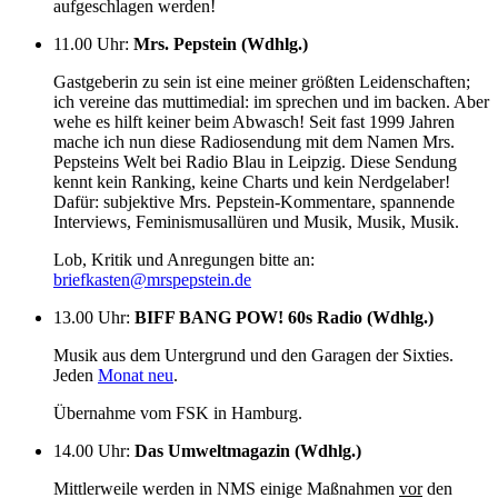
aufgeschlagen werden!
11.00 Uhr
:
Mrs. Pepstein (Wdhlg.)
Gastgeberin zu sein ist eine meiner größten Leidenschaften;
ich vereine das muttimedial: im sprechen und im backen. Aber
wehe es hilft keiner beim Abwasch! Seit fast 1999 Jahren
mache ich nun diese Radiosendung mit dem Namen Mrs.
Pepsteins Welt bei Radio Blau in Leipzig. Diese Sendung
kennt kein Ranking, keine Charts und kein Nerdgelaber!
Dafür: subjektive Mrs. Pepstein-Kommentare, spannende
Interviews, Feminismusallüren und Musik, Musik, Musik.
Lob, Kritik und Anregungen bitte an:
briefkasten@mrspepstein.de
13.00 Uhr
:
BIFF BANG POW! 60s Radio (Wdhlg.)
Musik aus dem Untergrund und den Garagen der Sixties.
Jeden
Monat neu
.
Übernahme vom FSK in Hamburg.
14.00 Uhr
:
Das Umweltmagazin (Wdhlg.)
Mittlerweile werden in NMS einige Maßnahmen
vor
den