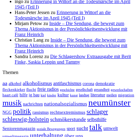
ingo
zu
Erinnerung in Wittorf an die Todesmärsche im April
1945 (Teil I)
Hans-Peter Jessen
zu
Erinnerung in Wittorf an die
Todesmärsche im April 1945 (Teil I)
Mirjam Petow
zu
Inside – Die Sendung, die bewegt zum
Thema Aktionismus in der Persönlichkeitsentwicklung mit
Franz Heinrich
Christian Lang
zu
Inside – Die Sendung, die bewegt zum
Thema Aktionismus in der Persönlichkeitsentwicklung mit
Franz Heinrich
Sandra Lorenz
zu
Die Schlagershow Extraausgabe mit Berit
Finke, Saskia Leppin und Tammy
Themen
aa
alkoholismus
antifaschismus
demokratie
alkohol
corona
freie radios
fleckenkieker
flucht
geschichte
gesellschaft
gesundheit
gewerkschaften
ig bau
kultur
literatur
haart café
hilfe
migration
landtag
kinder
medien
kiel
kunst
neumünster
musik
nationalsozialismus
nachrichten
politik
schlager
rechtsextremismus
NGG
rassismus
schleswig-holstein
schmökerstunde
selbsthilfe
talk
sucht
umwelt
Seniorenmagazin
sport
soziale Bewegungen
unterhaltung
über uns
umweltmagazin