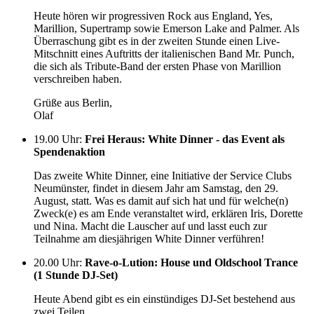
Heute hören wir progressiven Rock aus England, Yes,
Marillion, Supertramp sowie Emerson Lake and Palmer. Als
Überraschung gibt es in der zweiten Stunde einen Live-
Mitschnitt eines Auftritts der italienischen Band Mr. Punch,
die sich als Tribute-Band der ersten Phase von Marillion
verschreiben haben.
Grüße aus Berlin,
Olaf
19.00 Uhr
:
Frei Heraus: White Dinner - das Event als
Spendenaktion
Das zweite White Dinner, eine Initiative der Service Clubs
Neumünster, findet in diesem Jahr am Samstag, den 29.
August, statt. Was es damit auf sich hat und für welche(n)
Zweck(e) es am Ende veranstaltet wird, erklären Iris, Dorette
und Nina. Macht die Lauscher auf und lasst euch zur
Teilnahme am diesjährigen White Dinner verführen!
20.00 Uhr
:
Rave-o-Lution: House und Oldschool Trance
(1 Stunde DJ-Set)
Heute Abend gibt es ein einstündiges DJ-Set bestehend aus
zwei Teilen.