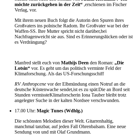
möchte zurückgehen in der Zeit
“
,erschienen im Fischer
Verlag, vor.
Mit ihrem neuen Buch folgt die Autorin den Spuren ihres
Großvaters ins polnische Radom. Ihr Großvater war bei der
Waffen-SS. Ihre Mutter spricht nicht darüber,bei
Nachfragenweicht sie aus. Sind es Erinnerungslücken oder ist
es Verdrängung?
Manfred stellt euch von
Mathijs Deen
den Roman:
„Die
Lotsin“
vor. Es geht um das politisch verminte Feld der
Klimaforschung. Als das US-Forschungsschiff
RV Anthropcene
vor der Elbmündung einen Notruf an die
deutsche Küstenwache sendet,ist es zu spät:Die an Bord seit
Stunden vermissteKlimaforscherin Iona Tauber bleibt trotz
angelegter Suche in der kalten Nordsee verschwunden
.
17.00 Uhr
:
Magic Tunes (Wdhlg.)
Die schönsten Melodien dieser Welt. Gitarrenhaltig,
manchmal tanzbar, auf jeden Fall Ohrenbalsam. Eine neue
Sendung von und mit Olaf Grundmann.