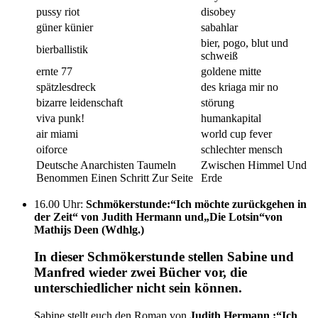
pussy riot
disobey
güner künier
sabahlar
bier, pogo, blut und
bierballistik
schweiß
ernte 77
goldene mitte
spätzlesdreck
des kriaga mir no
bizarre leidenschaft
störung
viva punk!
humankapital
air miami
world cup fever
oiforce
schlechter mensch
Deutsche Anarchisten Taumeln
Zwischen Himmel Und
Benommen Einen Schritt Zur Seite
Erde
16.00 Uhr
:
Schmökerstunde:“Ich möchte zurückgehen in
der Zeit“ von Judith Hermann und„Die Lotsin“von
Mathijs Deen (Wdhlg.)
In dieser Schmökerstunde stellen Sabine und
Manfred wieder zwei Bücher vor, die
unterschiedlicher nicht sein können.
Sabine stellt euch den Roman von
Judith Hermann :“Ich