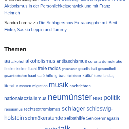
Aktionismus in der Persönlichkeitsentwicklung mit Franz
Heinrich
Sandra Lorenz
zu
Die Schlagershow Extraausgabe mit Berit
Finke, Saskia Leppin und Tammy
Themen
aa
alkoholismus
antifaschismus
alkohol
demokratie
corona
freie radios
flucht
fleckenkieker
gesellschaft
gesundheit
geschichte
kultur
ig bau
haart café
hilfe
landtag
gewerkschaften
kiel
kinder
kunst
musik
literatur
migration
nachrichten
medien
neumünster
politik
nationalsozialismus
NGG
schlager
schleswig-
rechtsextremismus
rassismus
holstein
schmökerstunde
selbsthilfe
Seniorenmagazin
talk