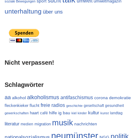
sucht
umwelt
sport
umweltmagazin
soziale Bewegungen
unterhaltung
über uns
Nicht verpassen!
Schlagwörter
aa
alkoholismus
antifaschismus
alkohol
demokratie
corona
freie radios
flucht
fleckenkieker
gesellschaft
gesundheit
geschichte
kultur
ig bau
haart café
hilfe
landtag
gewerkschaften
kiel
kinder
kunst
musik
literatur
migration
nachrichten
medien
neumünster
politik
nationalsozialismus
NGG