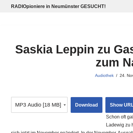
RADIOpioniere in Neumünster GESUCHT!
Zum
Inhalt
springen
Saskia Leppin zu Gas
zum N
Audiothek
24. No
Download
Show UR
Schon oft ga
Ladewig zu h
sich jetzt im November geändert. In der November-Ausga