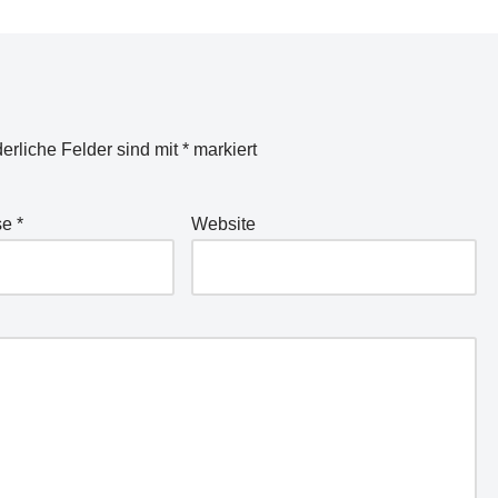
derliche Felder sind mit
*
markiert
se
*
Website