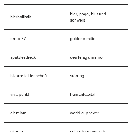
bier, pogo, blut und
bierballistik
schweiß
ernte 77
goldene mitte
spätzlesdreck
des kriaga mir no
bizarre leidenschaft
störung
viva punk!
humankapital
air miami
world cup fever
oiforce
schlechter mensch