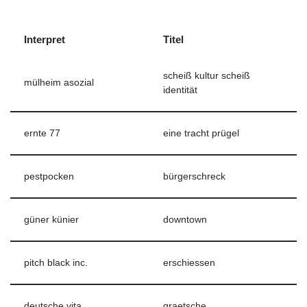
Interpret
Titel
scheiß kultur scheiß
mülheim asozial
identität
ernte 77
eine tracht prügel
pestpocken
bürgerschreck
güner künier
downtown
pitch black inc.
erschiessen
deutsche vita
graetsche