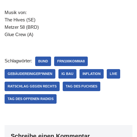
Musik von:
The Hives (SE)
Metzer 58 (BRD)
Glue Crew (A)
Schlagwörter:
BUND
FRN100KOMMA8
GEBÄUDEREINIGER*INNEN
IG BAU
INFLATION
LIVE
RATSCHLAG GEGEN RECHTS
TAG DES FUCHSES
TAG DES OFFENEN RADIOS
Schreibe einen Kommentar