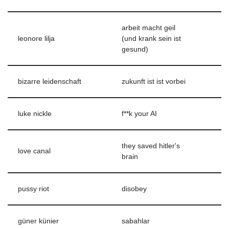
arbeit macht geil
leonore lilja
(und krank sein ist
gesund)
bizarre leidenschaft
zukunft ist ist vorbei
luke nickle
f**k your AI
they saved hitler's
love canal
brain
pussy riot
disobey
güner künier
sabahlar