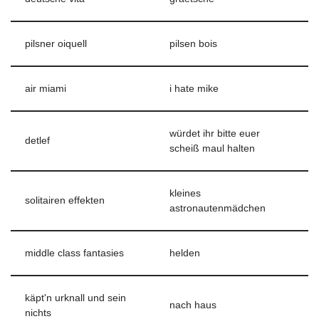
pilsner oiquell
pilsen bois
air miami
i hate mike
würdet ihr bitte euer
detlef
scheiß maul halten
kleines
solitairen effekten
astronautenmädchen
middle class fantasies
helden
käpt'n urknall und sein
nach haus
nichts