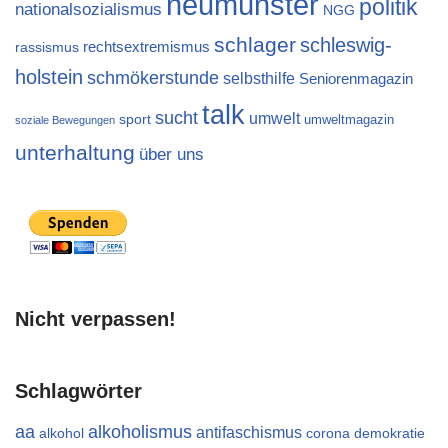
neumünster
politik
nationalsozialismus
NGG
schlager
schleswig-
rechtsextremismus
rassismus
holstein
schmökerstunde
selbsthilfe
Seniorenmagazin
talk
sucht
umwelt
sport
umweltmagazin
soziale Bewegungen
unterhaltung
über uns
Nicht verpassen!
Schlagwörter
aa
alkoholismus
antifaschismus
alkohol
demokratie
corona