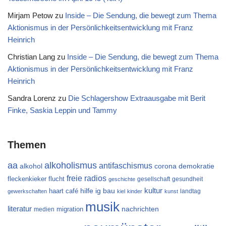
Mirjam Petow
zu
Inside – Die Sendung, die bewegt zum Thema
Aktionismus in der Persönlichkeitsentwicklung mit Franz
Heinrich
Christian Lang
zu
Inside – Die Sendung, die bewegt zum Thema
Aktionismus in der Persönlichkeitsentwicklung mit Franz
Heinrich
Sandra Lorenz
zu
Die Schlagershow Extraausgabe mit Berit
Finke, Saskia Leppin und Tammy
Themen
aa
alkoholismus
antifaschismus
alkohol
demokratie
corona
freie radios
flucht
fleckenkieker
gesellschaft
gesundheit
geschichte
kultur
ig bau
haart café
hilfe
landtag
gewerkschaften
kiel
kinder
kunst
musik
literatur
migration
nachrichten
medien