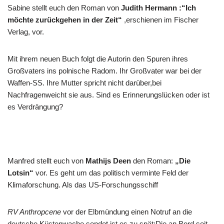
Sabine stellt euch den Roman von
Judith Hermann :“Ich
möchte zurückgehen in der Zeit
“
,erschienen im Fischer
Verlag, vor.
Mit ihrem neuen Buch folgt die Autorin den Spuren ihres
Großvaters ins polnische Radom. Ihr Großvater war bei der
Waffen-SS. Ihre Mutter spricht nicht darüber,bei
Nachfragenweicht sie aus. Sind es Erinnerungslücken oder ist
es Verdrängung?
Manfred stellt euch von
Mathijs Deen
den Roman:
„Die
Lotsin“
vor. Es geht um das politisch verminte Feld der
Klimaforschung. Als das US-Forschungsschiff
RV Anthropcene
vor der Elbmündung einen Notruf an die
deutsche Küstenwache sendet,ist es zu spät:Die an Bord seit