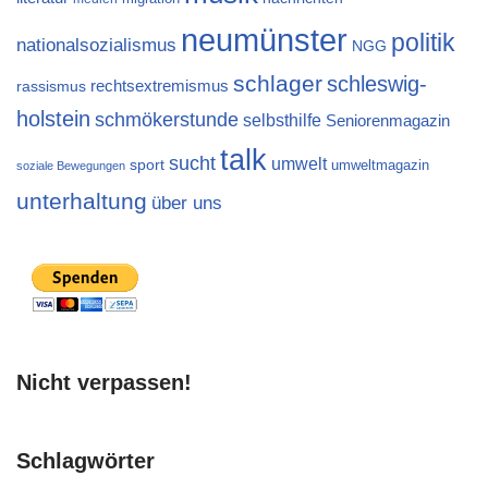
neumünster
politik
nationalsozialismus
NGG
schlager
schleswig-
rechtsextremismus
rassismus
holstein
schmökerstunde
selbsthilfe
Seniorenmagazin
talk
sucht
umwelt
sport
umweltmagazin
soziale Bewegungen
unterhaltung
über uns
Nicht verpassen!
Schlagwörter