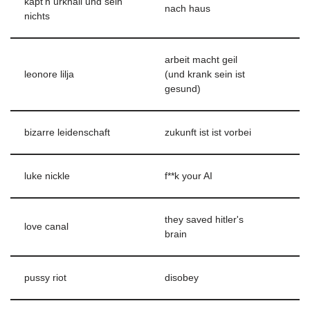
käpt'n urknall und sein
nach haus
nichts
arbeit macht geil
leonore lilja
(und krank sein ist
gesund)
bizarre leidenschaft
zukunft ist ist vorbei
luke nickle
f**k your AI
they saved hitler's
love canal
brain
pussy riot
disobey