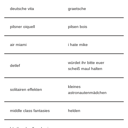
deutsche vita
graetsche
pilsner oiquell
pilsen bois
air miami
i hate mike
würdet ihr bitte euer
detlef
scheiß maul halten
kleines
solitairen effekten
astronautenmädchen
middle class fantasies
helden