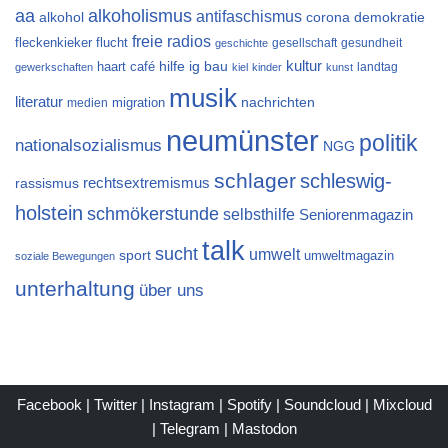
aa
alkoholismus
antifaschismus
alkohol
demokratie
corona
freie radios
flucht
fleckenkieker
gesellschaft
gesundheit
geschichte
kultur
ig bau
haart café
hilfe
landtag
gewerkschaften
kiel
kinder
kunst
musik
literatur
migration
nachrichten
medien
neumünster
politik
nationalsozialismus
NGG
schlager
schleswig-
rechtsextremismus
rassismus
holstein
schmökerstunde
selbsthilfe
Seniorenmagazin
talk
sucht
umwelt
sport
umweltmagazin
soziale Bewegungen
unterhaltung
über uns
Facebook
|
Twitter
|
Instagram
|
Spotify
|
Soundcloud
|
Mixcloud
|
Telegram
|
Mastodon