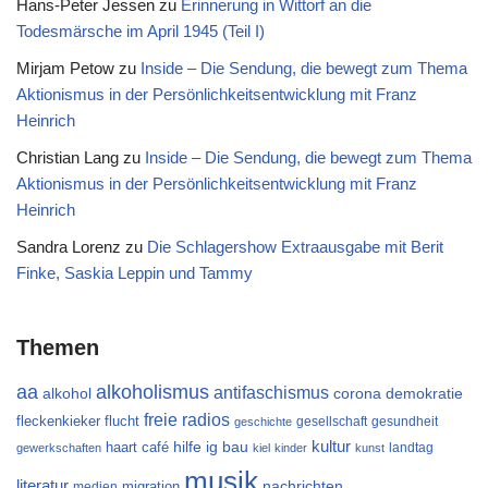
Hans-Peter Jessen
zu
Erinnerung in Wittorf an die
Todesmärsche im April 1945 (Teil I)
Mirjam Petow
zu
Inside – Die Sendung, die bewegt zum Thema
Aktionismus in der Persönlichkeitsentwicklung mit Franz
Heinrich
Christian Lang
zu
Inside – Die Sendung, die bewegt zum Thema
Aktionismus in der Persönlichkeitsentwicklung mit Franz
Heinrich
Sandra Lorenz
zu
Die Schlagershow Extraausgabe mit Berit
Finke, Saskia Leppin und Tammy
Themen
aa
alkoholismus
antifaschismus
alkohol
demokratie
corona
freie radios
flucht
fleckenkieker
gesellschaft
gesundheit
geschichte
kultur
ig bau
haart café
hilfe
landtag
gewerkschaften
kiel
kinder
kunst
musik
literatur
migration
nachrichten
medien