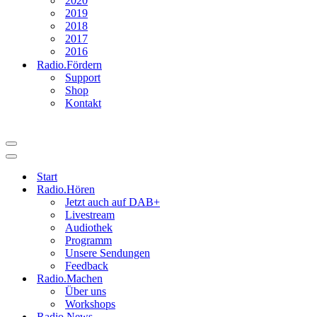
2020
2019
2018
2017
2016
Radio.Fördern
Support
Shop
Kontakt
Navigationsmenü
Navigationsmenü
Start
Radio.Hören
Jetzt auch auf DAB+
Livestream
Audiothek
Programm
Unsere Sendungen
Feedback
Radio.Machen
Über uns
Workshops
Radio.News