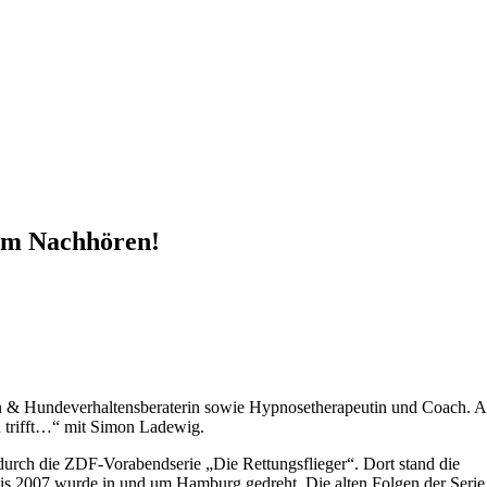
um Nachhören!
in & Hundeverhaltensberaterin sowie Hypnosetherapeutin und Coach. 
 trifft…“ mit Simon Ladewig.
ch die ZDF-Vorabendserie „Die Rettungsflieger“. Dort stand die
 Bis 2007 wurde in und um Hamburg gedreht. Die alten Folgen der Seri