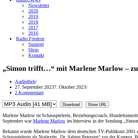
Newsletter
2020
2019
2018
2017
2016
Radio.Fördern
Support
Shop
Kontakt
„Simon trifft…“ mit Marlene Marlow – z
Audiothek
27. September 2023
7. Oktober 2023
2 Kommentare
Download
Show URL
Marlene Marlow ist Schauspielerin, Beziehungscoach, Hundetrainer
September war
Marlene Marlow
im Interview in der Sendung „Simon
Bekannt wurde Marlene Marlow dem deutschen TV-Publikum 2001 dur
Schauspielerin als Notärztin „Dr. Sabine Petersen“ vor der Kamera.