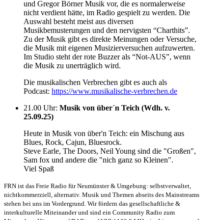
und Gregor Börner Musik vor, die es normalerweise
nicht verdient hätte, im Radio gespielt zu werden. Die
Auswahl besteht meist aus diversen
Musikbemusterungen und den nervigsten “Charthits”.
Zu der Musik gibt es direkte Meinungen oder Versuche,
die Musik mit eigenen Musizierversuchen aufzuwerten.
Im Studio steht der rote Buzzer als “Not-AUS”, wenn
die Musik zu unerträglich wird.
Die musikalischen Verbrechen gibt es auch als
Podcast:
https://www.musikalische-verbrechen.de
21.00 Uhr
:
Musik von über´n Teich (Wdh. v.
25.09.25)
Heute in Musik von über'n Teich: ein Mischung aus
Blues, Rock, Cajun, Bluesrock.
Steve Earle, The Doors, Neil Young sind die "Großen",
Sam fox und andere die "nich ganz so Kleinen".
Viel Spaß
FRN ist das Freie Radio für Neumünster & Umgebung: selbstverwaltet,
nichtkommerziell, alternativ. Musik und Themen abseits des Mainstreams
stehen bei uns im Vordergrund. Wir fördern das gesellschaftliche &
interkulturelle Miteinander und sind ein Community Radio zum