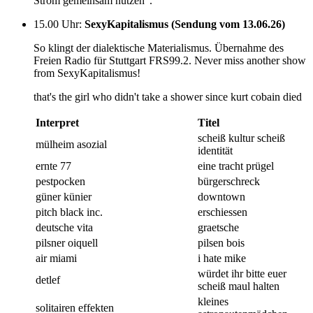
Strom gemeinsam nutzen“.
15.00 Uhr
:
SexyKapitalismus (Sendung vom 13.06.26)
So klingt der dialektische Materialismus. Übernahme des
Freien Radio für Stuttgart FRS99.2. Never miss another show
from SexyKapitalismus!
that's the girl who didn't take a shower since kurt cobain died
Interpret
Titel
scheiß kultur scheiß
mülheim asozial
identität
ernte 77
eine tracht prügel
pestpocken
bürgerschreck
güner künier
downtown
pitch black inc.
erschiessen
deutsche vita
graetsche
pilsner oiquell
pilsen bois
air miami
i hate mike
würdet ihr bitte euer
detlef
scheiß maul halten
kleines
solitairen effekten