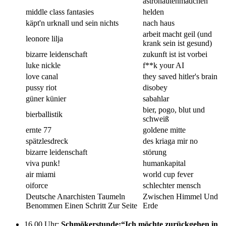
astronautenmädchen
middle class fantasies
helden
käpt'n urknall und sein nichts
nach haus
arbeit macht geil (und
leonore lilja
krank sein ist gesund)
bizarre leidenschaft
zukunft ist ist vorbei
luke nickle
f**k your AI
love canal
they saved hitler's brain
pussy riot
disobey
güner künier
sabahlar
bier, pogo, blut und
bierballistik
schweiß
ernte 77
goldene mitte
spätzlesdreck
des kriaga mir no
bizarre leidenschaft
störung
viva punk!
humankapital
air miami
world cup fever
oiforce
schlechter mensch
Deutsche Anarchisten Taumeln
Zwischen Himmel Und
Benommen Einen Schritt Zur Seite
Erde
16.00 Uhr
:
Schmökerstunde:“Ich möchte zurückgehen in