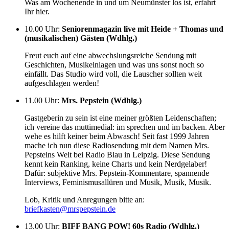
Was am Wochenende in und um Neumünster los ist, erfahrt
Ihr hier.
10.00 Uhr
:
Seniorenmagazin live mit Heide + Thomas und
(musikalischen) Gästen (Wdhlg.)
Freut euch auf eine abwechslungsreiche Sendung mit
Geschichten, Musikeinlagen und was uns sonst noch so
einfällt. Das Studio wird voll, die Lauscher sollten weit
aufgeschlagen werden!
11.00 Uhr
:
Mrs. Pepstein (Wdhlg.)
Gastgeberin zu sein ist eine meiner größten Leidenschaften;
ich vereine das muttimedial: im sprechen und im backen. Aber
wehe es hilft keiner beim Abwasch! Seit fast 1999 Jahren
mache ich nun diese Radiosendung mit dem Namen Mrs.
Pepsteins Welt bei Radio Blau in Leipzig. Diese Sendung
kennt kein Ranking, keine Charts und kein Nerdgelaber!
Dafür: subjektive Mrs. Pepstein-Kommentare, spannende
Interviews, Feminismusallüren und Musik, Musik, Musik.
Lob, Kritik und Anregungen bitte an:
briefkasten@mrspepstein.de
13.00 Uhr
:
BIFF BANG POW! 60s Radio (Wdhlg.)