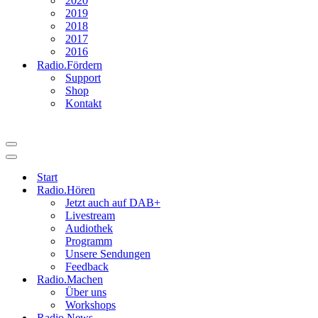
2020
2019
2018
2017
2016
Radio.Fördern
Support
Shop
Kontakt
Navigationsmenü
Navigationsmenü
Start
Radio.Hören
Jetzt auch auf DAB+
Livestream
Audiothek
Programm
Unsere Sendungen
Feedback
Radio.Machen
Über uns
Workshops
Radio.News