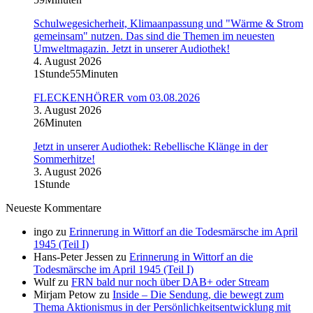
Schulwegesicherheit, Klimaanpassung und "Wärme & Strom
gemeinsam" nutzen. Das sind die Themen im neuesten
Umweltmagazin. Jetzt in unserer Audiothek!
4. August 2026
1Stunde55Minuten
FLECKENHÖRER vom 03.08.2026
3. August 2026
26Minuten
Jetzt in unserer Audiothek: Rebellische Klänge in der
Sommerhitze!
3. August 2026
1Stunde
Neueste Kommentare
ingo
zu
Erinnerung in Wittorf an die Todesmärsche im April
1945 (Teil I)
Hans-Peter Jessen
zu
Erinnerung in Wittorf an die
Todesmärsche im April 1945 (Teil I)
Wulf
zu
FRN bald nur noch über DAB+ oder Stream
Mirjam Petow
zu
Inside – Die Sendung, die bewegt zum
Thema Aktionismus in der Persönlichkeitsentwicklung mit