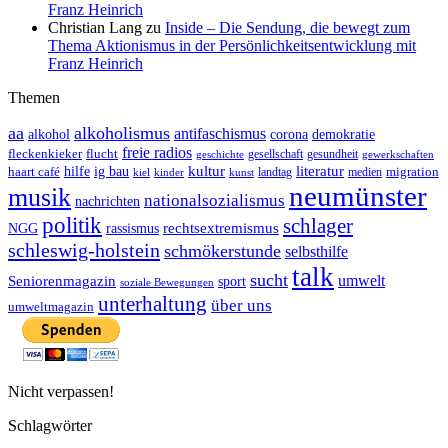
Franz Heinrich
Christian Lang
zu
Inside – Die Sendung, die bewegt zum
Thema Aktionismus in der Persönlichkeitsentwicklung mit
Franz Heinrich
Themen
aa
alkoholismus
antifaschismus
demokratie
alkohol
corona
freie radios
fleckenkieker
flucht
geschichte
gesellschaft
gesundheit
gewerkschaften
ig bau
kultur
literatur
haart café
hilfe
migration
landtag
kinder
medien
kiel
kunst
neumünster
musik
nationalsozialismus
nachrichten
politik
schlager
rechtsextremismus
NGG
rassismus
schleswig-holstein
schmökerstunde
selbsthilfe
talk
sucht
umwelt
Seniorenmagazin
sport
soziale Bewegungen
unterhaltung
über uns
umweltmagazin
Nicht verpassen!
Schlagwörter