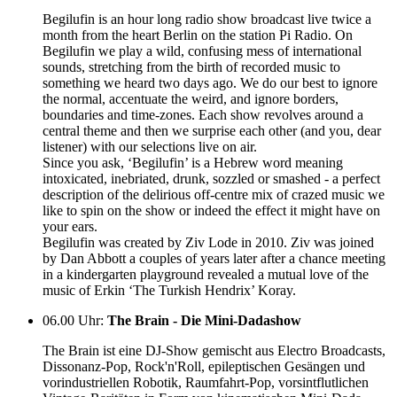
Begilufin is an hour long radio show broadcast live twice a
month from the heart Berlin on the station Pi Radio. On
Begilufin we play a wild, confusing mess of international
sounds, stretching from the birth of recorded music to
something we heard two days ago. We do our best to ignore
the normal, accentuate the weird, and ignore borders,
boundaries and time-zones. Each show revolves around a
central theme and then we surprise each other (and you, dear
listener) with our selections live on air.
Since you ask, ‘Begilufin’ is a Hebrew word meaning
intoxicated, inebriated, drunk, sozzled or smashed - a perfect
description of the delirious off-centre mix of crazed music we
like to spin on the show or indeed the effect it might have on
your ears.
Begilufin was created by Ziv Lode in 2010. Ziv was joined
by Dan Abbott a couples of years later after a chance meeting
in a kindergarten playground revealed a mutual love of the
music of Erkin ‘The Turkish Hendrix’ Koray.
06.00 Uhr
:
The Brain - Die Mini-Dadashow
The Brain ist eine DJ-Show gemischt aus Electro Broadcasts,
Dissonanz-Pop, Rock'n'Roll, epileptischen Gesängen und
vorindustriellen Robotik, Raumfahrt-Pop, vorsintflutlichen