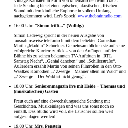
Vintage-Raritäten in Form von kinematischen Mini-Dada.
Jede Sendung bietet einen epischen, akustischen, frischen
Sound mit dem kindliche Euphorie in vollem Umfang
nachgekommen wird. Let's Spock!
www.thebrainradio.com
16.00 Uhr
:
"Simon trifft..." (Wdhlg.)
Simon Ladewig spricht in der neuen Ausgabe von
ausnahmsweise telefonisch mit dem beliebten Comedian
Martin „Maddin“ Schneider. Gemeinsam blicken sie auf seine
erfolgreiche Karriere zurück – von den Anfängen auf der
Bühne bis zu seinen bekannten TV-Auftritten in „RTL
Samstag Nacht“, „Genial daneben“ und „Schillerstraße“.
Außerdem erzählt Martin von seinen Filmrollen in den Otto-
Waalkes-Komödien „7 Zwerge – Männer allein im Wald“ und
„7 Zwerge – Der Wald ist nicht genug“.
18.00 Uhr
:
Seniorenmagazin live mit Heide + Thomas und
(musikalischen) Gästen
Freut euch auf eine abwechslungsreiche Sendung mit
Geschichten, Musikeinlagen und was uns sonst noch so
einfällt. Das Studio wird voll, die Lauscher sollten weit
aufgeschlagen werden!
19.00 Uhr
:
Mrs. Pepstein