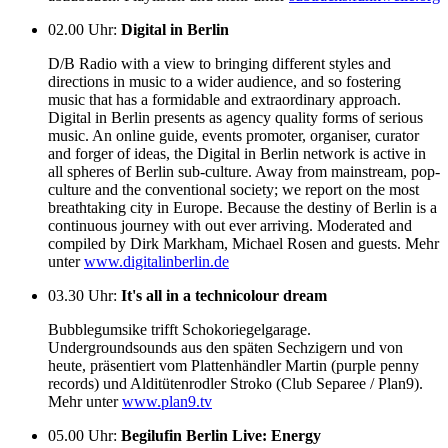
02.00 Uhr
:
Digital in Berlin
D/B Radio with a view to bringing different styles and
directions in music to a wider audience, and so fostering
music that has a formidable and extraordinary approach.
Digital in Berlin presents as agency quality forms of serious
music. An online guide, events promoter, organiser, curator
and forger of ideas, the Digital in Berlin network is active in
all spheres of Berlin sub-culture. Away from mainstream, pop-
culture and the conventional society; we report on the most
breathtaking city in Europe. Because the destiny of Berlin is a
continuous journey with out ever arriving. Moderated and
compiled by Dirk Markham, Michael Rosen and guests. Mehr
unter
www.digitalinberlin.de
03.30 Uhr
:
It's all in a technicolour dream
Bubblegumsike trifft Schokoriegelgarage.
Undergroundsounds aus den späten Sechzigern und von
heute, präsentiert vom Plattenhändler Martin (purple penny
records) und Alditütenrodler Stroko (Club Separee / Plan9).
Mehr unter
www.plan9.tv
05.00 Uhr
:
Begilufin Berlin Live: Energy