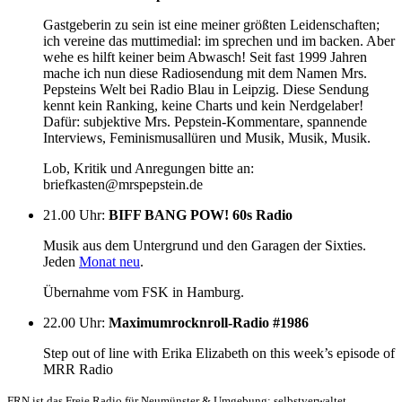
Gastgeberin zu sein ist eine meiner größten Leidenschaften;
ich vereine das muttimedial: im sprechen und im backen. Aber
wehe es hilft keiner beim Abwasch! Seit fast 1999 Jahren
mache ich nun diese Radiosendung mit dem Namen Mrs.
Pepsteins Welt bei Radio Blau in Leipzig. Diese Sendung
kennt kein Ranking, keine Charts und kein Nerdgelaber!
Dafür: subjektive Mrs. Pepstein-Kommentare, spannende
Interviews, Feminismusallüren und Musik, Musik, Musik.
Lob, Kritik und Anregungen bitte an:
briefkasten@mrspepstein.de
21.00 Uhr
:
BIFF BANG POW! 60s Radio
Musik aus dem Untergrund und den Garagen der Sixties.
Jeden
Monat neu
.
Übernahme vom FSK in Hamburg.
22.00 Uhr
:
Maximumrocknroll-Radio #1986
Step out of line with Erika Elizabeth on this week’s episode of
MRR Radio
FRN ist das Freie Radio für Neumünster & Umgebung: selbstverwaltet,