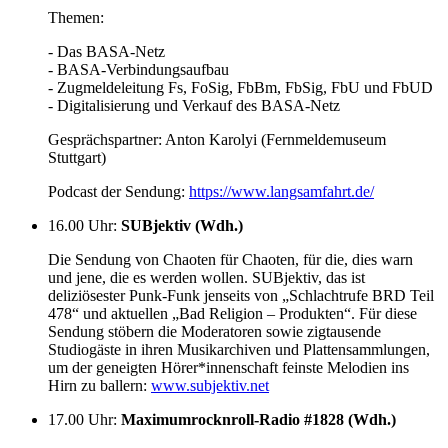
Themen:
- Das BASA-Netz
- BASA-Verbindungsaufbau
- Zugmeldeleitung Fs, FoSig, FbBm, FbSig, FbU und FbUD
- Digitalisierung und Verkauf des BASA-Netz
Gesprächspartner: Anton Karolyi (Fernmeldemuseum
Stuttgart)
Podcast der Sendung:
https://www.langsamfahrt.de/
16.00 Uhr
:
SUBjektiv (Wdh.)
Die Sendung von Chaoten für Chaoten, für die, dies warn
und jene, die es werden wollen. SUBjektiv, das ist
deliziösester Punk-Funk jenseits von „Schlachtrufe BRD Teil
478“ und aktuellen „Bad Religion – Produkten“. Für diese
Sendung stöbern die Moderatoren sowie zigtausende
Studiogäste in ihren Musikarchiven und Plattensammlungen,
um der geneigten Hörer*innenschaft feinste Melodien ins
Hirn zu ballern:
www.subjektiv.net
17.00 Uhr
:
Maximumrocknroll-Radio #1828 (Wdh.)