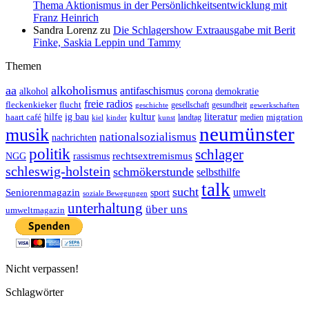
Thema Aktionismus in der Persönlichkeitsentwicklung mit
Franz Heinrich
Sandra Lorenz
zu
Die Schlagershow Extraausgabe mit Berit
Finke, Saskia Leppin und Tammy
Themen
aa
alkoholismus
antifaschismus
demokratie
alkohol
corona
freie radios
fleckenkieker
flucht
geschichte
gesellschaft
gesundheit
gewerkschaften
ig bau
kultur
literatur
haart café
hilfe
migration
landtag
kinder
medien
kiel
kunst
neumünster
musik
nationalsozialismus
nachrichten
politik
schlager
rechtsextremismus
NGG
rassismus
schleswig-holstein
schmökerstunde
selbsthilfe
talk
sucht
umwelt
Seniorenmagazin
sport
soziale Bewegungen
unterhaltung
über uns
umweltmagazin
Nicht verpassen!
Schlagwörter