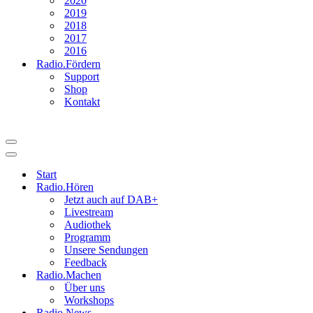
2020
2019
2018
2017
2016
Radio.Fördern
Support
Shop
Kontakt
Navigationsmenü
Navigationsmenü
Start
Radio.Hören
Jetzt auch auf DAB+
Livestream
Audiothek
Programm
Unsere Sendungen
Feedback
Radio.Machen
Über uns
Workshops
Radio.News