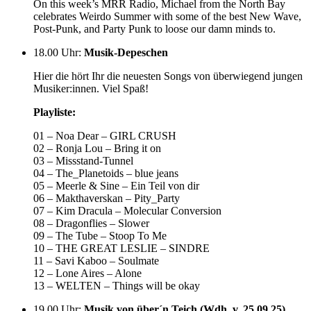
On this week’s MRR Radio, Michael from the North Bay
celebrates Weirdo Summer with some of the best New Wave,
Post-Punk, and Party Punk to loose our damn minds to.
18.00 Uhr
:
Musik-Depeschen
Hier die hört Ihr die neuesten Songs von überwiegend jungen
Musiker:innen. Viel Spaß!
Playliste:
01 – Noa Dear – GIRL CRUSH
02 – Ronja Lou – Bring it on
03 – Missstand-Tunnel
04 – The_Planetoids – blue jeans
05 – Meerle & Sine – Ein Teil von dir
06 – Makthaverskan – Pity_Party
07 – Kim Dracula – Molecular Conversion
08 – Dragonflies – Slower
09 – The Tube – Stoop To Me
10 – THE GREAT LESLIE – SINDRE
11 – Savi Kaboo – Soulmate
12 – Lone Aires – Alone
13 – WELTEN – Things will be okay
19.00 Uhr
:
Musik von über´n Teich (Wdh. v. 25.09.25)