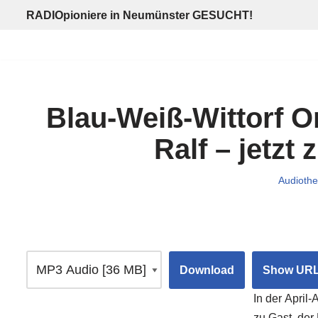
RADIOpioniere in Neumünster GESUCHT!
Zum
Inhalt
springen
Blau-Weiß-Wittorf O
Ralf – jetz
Audiothe
Download
Show UR
In der April
zu Gast, der