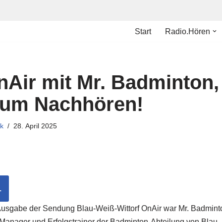
Start
Radio.Hören
nAir mit Mr. Badminton,
t zum Nachhören!
k
28. April 2025
L
-Ausgabe der Sendung Blau-Weiß-Wittorf OnAir war Mr. Badmint
 Manager und Erfolgstrainer der Badminton-Abteilung von Blau-