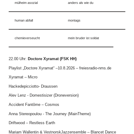
mülheim asozial
anders als wie du
human abfall
montags
chemieverseucht
mein bruder ist soldat
22.00 Uhr
:
Doctore Xyramat (FSK HH)
Playlist „Doctore Xyramat“ –10.8.2026 – freiesradio-nms.de
Xyramat – Micro
Hackedepicciotto- Draussen
Alev Lenz - Domestisizer (Droneversion)
Accident Fantôme – Cosmos
Anna Stereopoulou - The Journey (MainTheme)
Driftwood – Restless Earth
Mariam Wallentin & VestnorskJazzensemble – Blancet Dance