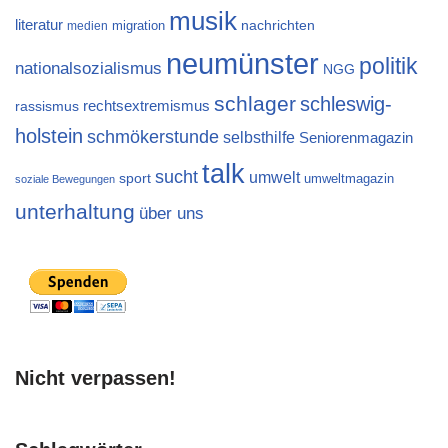
musik
literatur
migration
nachrichten
medien
neumünster
politik
nationalsozialismus
NGG
schlager
schleswig-
rechtsextremismus
rassismus
holstein
schmökerstunde
selbsthilfe
Seniorenmagazin
talk
sucht
umwelt
sport
umweltmagazin
soziale Bewegungen
unterhaltung
über uns
Nicht verpassen!