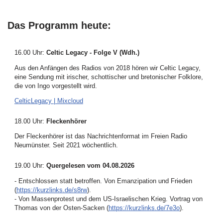
Das Programm heute:
16.00 Uhr
:
Celtic Legacy - Folge V (Wdh.)
Aus den Anfängen des Radios von 2018 hören wir Celtic Legacy,
eine Sendung mit irischer, schottischer und bretonischer Folklore,
die von Ingo vorgestellt wird.
CelticLegacy | Mixcloud
18.00 Uhr
:
Fleckenhörer
Der Fleckenhörer ist das Nachrichtenformat im Freien Radio
Neumünster. Seit 2021 wöchentlich.
19.00 Uhr
:
Quergelesen vom 04.08.2026
- Entschlossen statt betroffen. Von Emanzipation und Frieden
(
https://kurzlinks.de/s8rw
).
- Von Massenprotest und dem US-Israelischen Krieg. Vortrag von
Thomas von der Osten-Sacken (
https://kurzlinks.de/7e3o
).