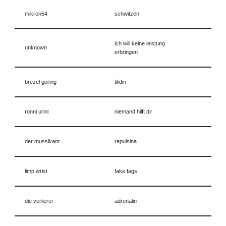
mikron64
schwitzen
ich will keine leistung
unknown
erbringen
brezel göring
tilidin
ronni urini
niemand hilft dir
der mussikant
repulsina
limp wrist
fake fags
die verlierer
adrenalin