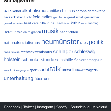
Schlagwörter
aa
alkoholismus
antifaschismus
alkohol
demokratie
corona
freie radios
flucht
fleckenkieker
gesellschaft
gesundheit
geschichte
kultur
ig bau
haart café
hilfe
landtag
gewerkschaften
kiel
kinder
kunst
musik
literatur
migration
nachrichten
medien
neumünster
politik
nationalsozialismus
NGG
schlager
schleswig-
rechtsextremismus
rassismus
holstein
schmökerstunde
selbsthilfe
Seniorenmagazin
talk
sucht
umwelt
sport
umweltmagazin
soziale Bewegungen
unterhaltung
über uns
Facebook
|
Twitter
|
Instagram
|
Spotify
|
Soundcloud
|
Mixcloud