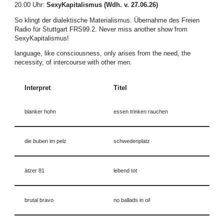
20.00 Uhr
:
SexyKapitalismus (Wdh. v. 27.06.26)
So klingt der dialektische Materialismus. Übernahme des Freien
Radio für Stuttgart FRS99.2. Never miss another show from
SexyKapitalismus!
language, like consciousness, only arises from the need, the
necessity, of intercourse with other men.
Interpret
Titel
blanker hohn
essen trinken rauchen
die buben im pelz
schwedenplatz
ätzer 81
lebend tot
brutal bravo
no ballads in oi!