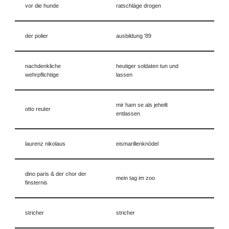
vor die hunde
ratschläge drogen
der polier
ausbildung '89
nachdenkliche
heutiger soldaten tun und
wehrpflichtige
lassen
mir ham se als jeheilt
otto reuter
entlassen
laurenz nikolaus
eismarillenknödel
dino paris & der chor der
mein tag im zoo
finsternis
stricher
stricher