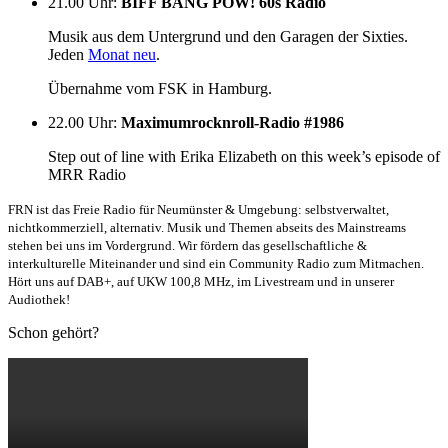
21.00 Uhr
:
BIFF BANG POW! 60s Radio
Musik aus dem Untergrund und den Garagen der Sixties.
Jeden
Monat neu
.
Übernahme vom FSK in Hamburg.
22.00 Uhr
:
Maximumrocknroll-Radio #1986
Step out of line with Erika Elizabeth on this week’s episode of
MRR Radio
FRN ist das Freie Radio für Neumünster & Umgebung: selbstverwaltet,
nichtkommerziell, alternativ. Musik und Themen abseits des Mainstreams
stehen bei uns im Vordergrund. Wir fördern das gesellschaftliche &
interkulturelle Miteinander und sind ein Community Radio zum Mitmachen.
Hört uns auf DAB+, auf UKW 100,8 MHz, im Livestream und in unserer
Audiothek!
Schon gehört?