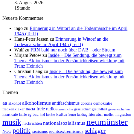
3. August 2026
1Stunde
Neueste Kommentare
ingo
zu
Erinnerung in Wittorf an die Todesmärsche im April
1945 (Teil I)
Hans-Peter Jessen
zu
Erinnerung in Wittorf an die
Todesmärsche im April 1945 (Teil I)
Wulf
zu
FRN bald nur noch über DAB+ oder Stream
Mirjam Petow
zu
Inside – Die Sendung, die bewegt zum
Thema Aktionismus in der Persönlichkeitsentwicklung mit
Franz Heinrich
Christian Lang
zu
Inside – Die Sendung, die bewegt zum
Thema Aktionismus in der Persönlichkeitsentwicklung mit
Franz Heinrich
Themen
aa
alkoholismus
antifaschismus
demokratie
alkohol
corona
freie radios
fleckenkieker
flucht
geschichte
gesellschaft
gesundheit
gewerkschaften
ig bau
kultur
literatur
haart café
hilfe
migration
landtag
kinder
medien
kiel
kunst
neumünster
musik
nationalsozialismus
nachrichten
politik
schlager
rechtsextremismus
NGG
rassismus