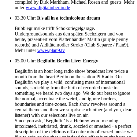
compiled by Dirk Markham, Michael Rosen and guests. Mehr
unter
www.digitalinberlin.de
03.30 Uhr
:
It's all in a technicolour dream
Bubblegumsike trifft Schokoriegelgarage.
Undergroundsounds aus den späten Sechzigern und von
heute, präsentiert vom Plattenhändler Martin (purple penny
records) und Alditütenrodler Stroko (Club Separee / Plan9).
Mehr unter
www.plan9.tv
05.00 Uhr
:
Begilufin Berlin Live: Energy
Begilufin is an hour long radio show broadcast live twice a
month from the heart Berlin on the station Pi Radio. On
Begilufin we play a wild, confusing mess of international
sounds, stretching from the birth of recorded music to
something we heard two days ago. We do our best to ignore
the normal, accentuate the weird, and ignore borders,
boundaries and time-zones. Each show revolves around a
central theme and then we surprise each other (and you, dear
listener) with our selections live on air.
Since you ask, ‘Begilufin’ is a Hebrew word meaning
intoxicated, inebriated, drunk, sozzled or smashed - a perfect
description of the delirious off-centre mix of crazed music we