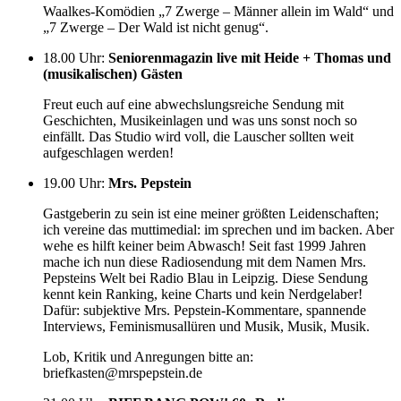
Waalkes-Komödien „7 Zwerge – Männer allein im Wald“ und
„7 Zwerge – Der Wald ist nicht genug“.
18.00 Uhr
:
Seniorenmagazin live mit Heide + Thomas und
(musikalischen) Gästen
Freut euch auf eine abwechslungsreiche Sendung mit
Geschichten, Musikeinlagen und was uns sonst noch so
einfällt. Das Studio wird voll, die Lauscher sollten weit
aufgeschlagen werden!
19.00 Uhr
:
Mrs. Pepstein
Gastgeberin zu sein ist eine meiner größten Leidenschaften;
ich vereine das muttimedial: im sprechen und im backen. Aber
wehe es hilft keiner beim Abwasch! Seit fast 1999 Jahren
mache ich nun diese Radiosendung mit dem Namen Mrs.
Pepsteins Welt bei Radio Blau in Leipzig. Diese Sendung
kennt kein Ranking, keine Charts und kein Nerdgelaber!
Dafür: subjektive Mrs. Pepstein-Kommentare, spannende
Interviews, Feminismusallüren und Musik, Musik, Musik.
Lob, Kritik und Anregungen bitte an:
briefkasten@mrspepstein.de