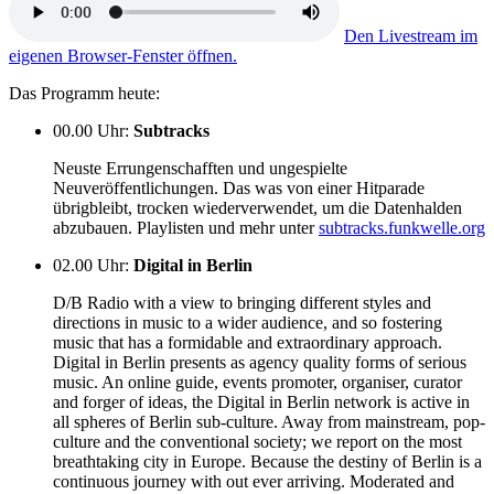
Den Livestream im
eigenen Browser-Fenster öffnen.
Das Programm heute:
00.00 Uhr
:
Subtracks
Neuste Errungenschafften und ungespielte
Neuveröffentlichungen. Das was von einer Hitparade
übrigbleibt, trocken wiederverwendet, um die Datenhalden
abzubauen. Playlisten und mehr unter
subtracks.funkwelle.org
02.00 Uhr
:
Digital in Berlin
D/B Radio with a view to bringing different styles and
directions in music to a wider audience, and so fostering
music that has a formidable and extraordinary approach.
Digital in Berlin presents as agency quality forms of serious
music. An online guide, events promoter, organiser, curator
and forger of ideas, the Digital in Berlin network is active in
all spheres of Berlin sub-culture. Away from mainstream, pop-
culture and the conventional society; we report on the most
breathtaking city in Europe. Because the destiny of Berlin is a
continuous journey with out ever arriving. Moderated and