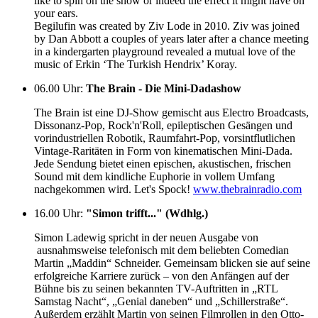
like to spin on the show or indeed the effect it might have on
your ears.
Begilufin was created by Ziv Lode in 2010. Ziv was joined
by Dan Abbott a couples of years later after a chance meeting
in a kindergarten playground revealed a mutual love of the
music of Erkin ‘The Turkish Hendrix’ Koray.
06.00 Uhr
:
The Brain - Die Mini-Dadashow
The Brain ist eine DJ-Show gemischt aus Electro Broadcasts,
Dissonanz-Pop, Rock'n'Roll, epileptischen Gesängen und
vorindustriellen Robotik, Raumfahrt-Pop, vorsintflutlichen
Vintage-Raritäten in Form von kinematischen Mini-Dada.
Jede Sendung bietet einen epischen, akustischen, frischen
Sound mit dem kindliche Euphorie in vollem Umfang
nachgekommen wird. Let's Spock!
www.thebrainradio.com
16.00 Uhr
:
"Simon trifft..." (Wdhlg.)
Simon Ladewig spricht in der neuen Ausgabe von
ausnahmsweise telefonisch mit dem beliebten Comedian
Martin „Maddin“ Schneider. Gemeinsam blicken sie auf seine
erfolgreiche Karriere zurück – von den Anfängen auf der
Bühne bis zu seinen bekannten TV-Auftritten in „RTL
Samstag Nacht“, „Genial daneben“ und „Schillerstraße“.
Außerdem erzählt Martin von seinen Filmrollen in den Otto-