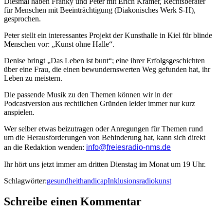
Diesmal haben Franky und Peter mit Erich Kramer, Rechtsberater
für Menschen mit Beeinträchtigung (Diakonisches Werk S-H),
gesprochen.
Peter stellt ein interessantes Projekt der Kunsthalle in Kiel für blinde
Menschen vor: „Kunst ohne Halle“.
Denise bringt „Das Leben ist bunt“; eine ihrer Erfolgsgeschichten
über eine Frau, die einen bewundernswerten Weg gefunden hat, ihr
Leben zu meistern.
Die passende Musik zu den Themen können wir in der
Podcastversion aus rechtlichen Gründen leider immer nur kurz
anspielen.
Wer selber etwas beizutragen oder Anregungen für Themen rund
um die Herausforderungen von Behinderung hat, kann sich direkt
an die Redaktion wenden:
info@freiesradio-nms.de
Ihr hört uns jetzt
immer am dritten Dienstag im Monat
um 1
9
Uhr
.
Schlagwörter:
gesundheit
handicap
Inklusionsradio
kunst
Schreibe einen Kommentar