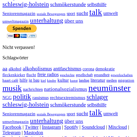
schleswig-holstein
schmökerstunde
selbsthilfe
talk
sucht
umwelt
Seniorenmagazin
sport
soziale Bewegungen
unterhaltung
über uns
umweltmagazin
Nicht verpassen!
Schlagwörter
aa
alkoholismus
antifaschismus
demokratie
alkohol
corona
freie radios
fleckenkieker
flucht
geschichte
gesellschaft
gesundheit
gewerkschaften
ig bau
kultur
literatur
haart café
hilfe
migration
landtag
kinder
medien
kiel
kunst
neumünster
musik
nationalsozialismus
nachrichten
politik
schlager
rechtsextremismus
NGG
rassismus
schleswig-holstein
schmökerstunde
selbsthilfe
talk
sucht
umwelt
Seniorenmagazin
sport
soziale Bewegungen
unterhaltung
über uns
umweltmagazin
Facebook
|
Twitter
|
Instagram
|
Spotify
|
Soundcloud
|
Mixcloud
|
Telegram
|
Mastodon