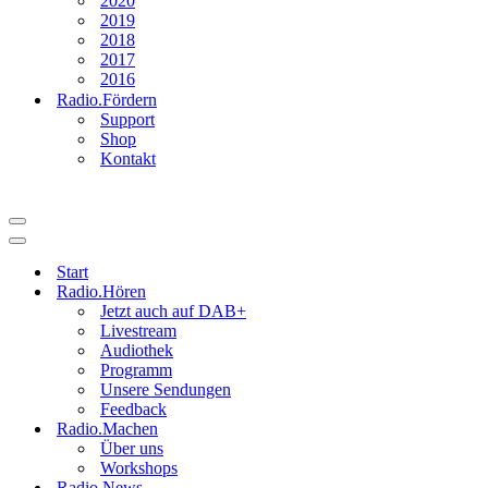
2020
2019
2018
2017
2016
Radio.Fördern
Support
Shop
Kontakt
Navigationsmenü
Navigationsmenü
Start
Radio.Hören
Jetzt auch auf DAB+
Livestream
Audiothek
Programm
Unsere Sendungen
Feedback
Radio.Machen
Über uns
Workshops
Radio.News