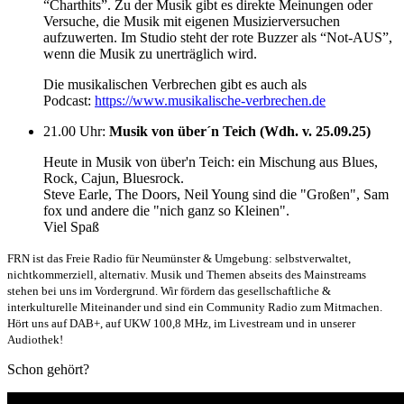
“Charthits”. Zu der Musik gibt es direkte Meinungen oder
Versuche, die Musik mit eigenen Musizierversuchen
aufzuwerten. Im Studio steht der rote Buzzer als “Not-AUS”,
wenn die Musik zu unerträglich wird.
Die musikalischen Verbrechen gibt es auch als
Podcast:
https://www.musikalische-verbrechen.de
21.00 Uhr
:
Musik von über´n Teich (Wdh. v. 25.09.25)
Heute in Musik von über'n Teich: ein Mischung aus Blues,
Rock, Cajun, Bluesrock.
Steve Earle, The Doors, Neil Young sind die "Großen", Sam
fox und andere die "nich ganz so Kleinen".
Viel Spaß
FRN ist das Freie Radio für Neumünster & Umgebung: selbstverwaltet,
nichtkommerziell, alternativ. Musik und Themen abseits des Mainstreams
stehen bei uns im Vordergrund. Wir fördern das gesellschaftliche &
interkulturelle Miteinander und sind ein Community Radio zum Mitmachen.
Hört uns auf DAB+, auf UKW 100,8 MHz, im Livestream und in unserer
Audiothek!
Schon gehört?