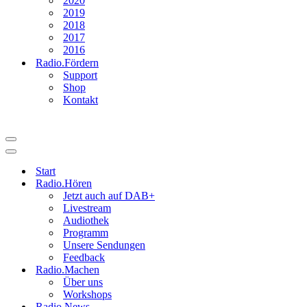
2020
2019
2018
2017
2016
Radio.Fördern
Support
Shop
Kontakt
Navigationsmenü
Navigationsmenü
Start
Radio.Hören
Jetzt auch auf DAB+
Livestream
Audiothek
Programm
Unsere Sendungen
Feedback
Radio.Machen
Über uns
Workshops
Radio.News