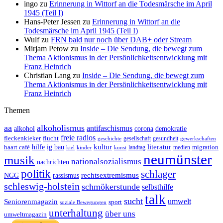
ingo
zu
Erinnerung in Wittorf an die Todesmärsche im April
1945 (Teil I)
Hans-Peter Jessen
zu
Erinnerung in Wittorf an die
Todesmärsche im April 1945 (Teil I)
Wulf
zu
FRN bald nur noch über DAB+ oder Stream
Mirjam Petow
zu
Inside – Die Sendung, die bewegt zum
Thema Aktionismus in der Persönlichkeitsentwicklung mit
Franz Heinrich
Christian Lang
zu
Inside – Die Sendung, die bewegt zum
Thema Aktionismus in der Persönlichkeitsentwicklung mit
Franz Heinrich
Themen
aa
alkoholismus
antifaschismus
demokratie
alkohol
corona
freie radios
fleckenkieker
flucht
geschichte
gesellschaft
gesundheit
gewerkschaften
ig bau
kultur
literatur
haart café
hilfe
migration
landtag
kinder
medien
kiel
kunst
neumünster
musik
nationalsozialismus
nachrichten
politik
schlager
rechtsextremismus
NGG
rassismus
schleswig-holstein
schmökerstunde
selbsthilfe
talk
sucht
umwelt
Seniorenmagazin
sport
soziale Bewegungen
unterhaltung
über uns
umweltmagazin