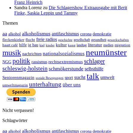
Franz Heinrich
Sandra Lorenz
zu
Die Schlagershow Extraausgabe mit Berit
Finke, Saskia Leppin und Tammy
Themen
aa
alkoholismus
antifaschismus
demokratie
alkohol
corona
freie radios
fleckenkieker
flucht
geschichte
gesellschaft
gesundheit
gewerkschaften
ig bau
kultur
literatur
haart café
hilfe
migration
landtag
kinder
medien
kiel
kunst
neumünster
musik
nationalsozialismus
nachrichten
politik
schlager
rechtsextremismus
NGG
rassismus
schleswig-holstein
schmökerstunde
selbsthilfe
talk
sucht
umwelt
Seniorenmagazin
sport
soziale Bewegungen
unterhaltung
über uns
umweltmagazin
Nicht verpassen!
Schlagwörter
aa
alkoholismus
antifaschismus
demokratie
alkohol
corona