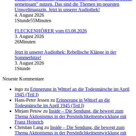
gemeinsam" nutzen. Das sind die Themen im neuesten
Umweltmagazin. Jetzt in unserer Audiothek!
4. August 2026
1Stunde55Minuten
FLECKENHÖRER vom 03.08.2026
3. August 2026
26Minuten
Jetzt in unserer Audiothek: Rebellische Klänge in der
Sommerhitze!
3. August 2026
1Stunde
Neueste Kommentare
ingo
zu
Erinnerung in Wittorf an die Todesmärsche im April
1945 (Teil I)
Hans-Peter Jessen
zu
Erinnerung in Wittorf an die
Todesmärsche im April 1945 (Teil I)
Mirjam Petow
zu
Inside – Die Sendung, die bewegt zum
Thema Aktionismus in der Persönlichkeitsentwicklung mit
Franz Heinrich
Christian Lang
zu
Inside – Die Sendung, die bewegt zum
Thema Aktionismus in der Persönlichkeitsentwicklung mit