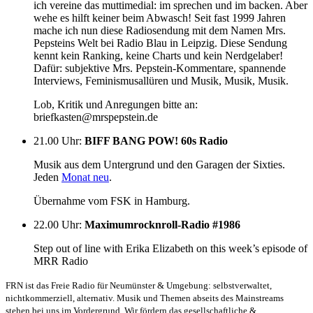
ich vereine das muttimedial: im sprechen und im backen. Aber
wehe es hilft keiner beim Abwasch! Seit fast 1999 Jahren
mache ich nun diese Radiosendung mit dem Namen Mrs.
Pepsteins Welt bei Radio Blau in Leipzig. Diese Sendung
kennt kein Ranking, keine Charts und kein Nerdgelaber!
Dafür: subjektive Mrs. Pepstein-Kommentare, spannende
Interviews, Feminismusallüren und Musik, Musik, Musik.
Lob, Kritik und Anregungen bitte an:
briefkasten@mrspepstein.de
21.00 Uhr
:
BIFF BANG POW! 60s Radio
Musik aus dem Untergrund und den Garagen der Sixties.
Jeden
Monat neu
.
Übernahme vom FSK in Hamburg.
22.00 Uhr
:
Maximumrocknroll-Radio #1986
Step out of line with Erika Elizabeth on this week’s episode of
MRR Radio
FRN ist das Freie Radio für Neumünster & Umgebung: selbstverwaltet,
nichtkommerziell, alternativ. Musik und Themen abseits des Mainstreams
stehen bei uns im Vordergrund. Wir fördern das gesellschaftliche &