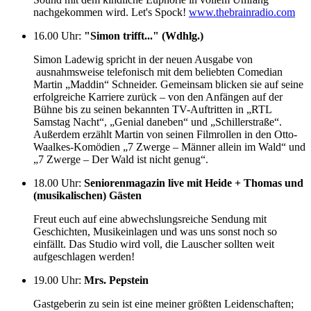
nachgekommen wird. Let's Spock!
www.thebrainradio.com
16.00 Uhr
:
"Simon trifft..." (Wdhlg.)
Simon Ladewig spricht in der neuen Ausgabe von
ausnahmsweise telefonisch mit dem beliebten Comedian
Martin „Maddin“ Schneider. Gemeinsam blicken sie auf seine
erfolgreiche Karriere zurück – von den Anfängen auf der
Bühne bis zu seinen bekannten TV-Auftritten in „RTL
Samstag Nacht“, „Genial daneben“ und „Schillerstraße“.
Außerdem erzählt Martin von seinen Filmrollen in den Otto-
Waalkes-Komödien „7 Zwerge – Männer allein im Wald“ und
„7 Zwerge – Der Wald ist nicht genug“.
18.00 Uhr
:
Seniorenmagazin live mit Heide + Thomas und
(musikalischen) Gästen
Freut euch auf eine abwechslungsreiche Sendung mit
Geschichten, Musikeinlagen und was uns sonst noch so
einfällt. Das Studio wird voll, die Lauscher sollten weit
aufgeschlagen werden!
19.00 Uhr
:
Mrs. Pepstein
Gastgeberin zu sein ist eine meiner größten Leidenschaften;