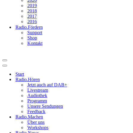
2020
2019
2018
2017
2016
Radio.Fördern
Support
Shop
Kontakt
Navigationsmenü
Navigationsmenü
Start
Radio.Hören
Jetzt auch auf DAB+
Livestream
Audiothek
Programm
Unsere Sendungen
Feedback
Radio.Machen
Über uns
Workshops
Radio.News