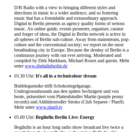
D/B Radio with a view to bringing different styles and
directions in music to a wider audience, and so fostering
music that has a formidable and extraordinary approach.
Digital in Berlin presents as agency quality forms of serious
music. An online guide, events promoter, organiser, curator
and forger of ideas, the Digital in Berlin network is active in
all spheres of Berlin sub-culture. Away from mainstream, pop-
culture and the conventional society; we report on the most
breathtaking city in Europe. Because the destiny of Berlin is a
continuous journey with out ever arriving. Moderated and
compiled by Dirk Markham, Michael Rosen and guests. Mehr
unter
www.digitalinberlin.de
03.30 Uhr
:
It's all in a technicolour dream
Bubblegumsike trifft Schokoriegelgarage.
Undergroundsounds aus den späten Sechzigern und von
heute, präsentiert vom Plattenhändler Martin (purple penny
records) und Alditütenrodler Stroko (Club Separee / Plan9).
Mehr unter
www.plan9.tv
05.00 Uhr
:
Begilufin Berlin Live: Energy
Begilufin is an hour long radio show broadcast live twice a