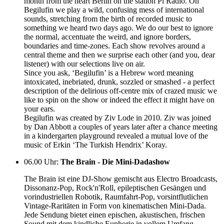
month from the heart Berlin on the station Pi Radio. On
Begilufin we play a wild, confusing mess of international
sounds, stretching from the birth of recorded music to
something we heard two days ago. We do our best to ignore
the normal, accentuate the weird, and ignore borders,
boundaries and time-zones. Each show revolves around a
central theme and then we surprise each other (and you, dear
listener) with our selections live on air.
Since you ask, ‘Begilufin’ is a Hebrew word meaning
intoxicated, inebriated, drunk, sozzled or smashed - a perfect
description of the delirious off-centre mix of crazed music we
like to spin on the show or indeed the effect it might have on
your ears.
Begilufin was created by Ziv Lode in 2010. Ziv was joined
by Dan Abbott a couples of years later after a chance meeting
in a kindergarten playground revealed a mutual love of the
music of Erkin ‘The Turkish Hendrix’ Koray.
06.00 Uhr
:
The Brain - Die Mini-Dadashow
The Brain ist eine DJ-Show gemischt aus Electro Broadcasts,
Dissonanz-Pop, Rock'n'Roll, epileptischen Gesängen und
vorindustriellen Robotik, Raumfahrt-Pop, vorsintflutlichen
Vintage-Raritäten in Form von kinematischen Mini-Dada.
Jede Sendung bietet einen epischen, akustischen, frischen
Sound mit dem kindliche Euphorie in vollem Umfang