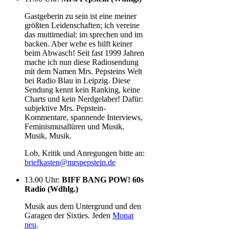
Gastgeberin zu sein ist eine meiner
größten Leidenschaften; ich vereine
das muttimedial: im sprechen und im
backen. Aber wehe es hilft keiner
beim Abwasch! Seit fast 1999 Jahren
mache ich nun diese Radiosendung
mit dem Namen Mrs. Pepsteins Welt
bei Radio Blau in Leipzig. Diese
Sendung kennt kein Ranking, keine
Charts und kein Nerdgelaber! Dafür:
subjektive Mrs. Pepstein-
Kommentare, spannende Interviews,
Feminismusallüren und Musik,
Musik, Musik.
Lob, Kritik und Anregungen bitte an:
briefkasten@mrspepstein.de
13.00 Uhr
:
BIFF BANG POW! 60s
Radio (Wdhlg.)
Musik aus dem Untergrund und den
Garagen der Sixties. Jeden
Monat
neu
.