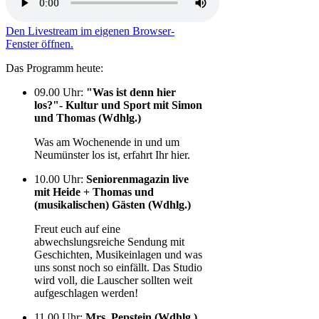
Den Livestream im eigenen Browser-
Fenster öffnen.
Das Programm heute:
09.00 Uhr
:
"Was ist denn hier
los?"- Kultur und Sport mit Simon
und Thomas (Wdhlg.)
Was am Wochenende in und um
Neumünster los ist, erfahrt Ihr hier.
10.00 Uhr
:
Seniorenmagazin live
mit Heide + Thomas und
(musikalischen) Gästen (Wdhlg.)
Freut euch auf eine
abwechslungsreiche Sendung mit
Geschichten, Musikeinlagen und was
uns sonst noch so einfällt. Das Studio
wird voll, die Lauscher sollten weit
aufgeschlagen werden!
11.00 Uhr
:
Mrs. Pepstein (Wdhlg.)