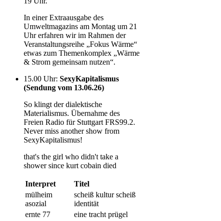
19 Uhr.
In einer Extraausgabe des
Umweltmagazins am Montag um 21
Uhr erfahren wir im Rahmen der
Veranstaltungsreihe „Fokus Wärme“
etwas zum Themenkomplex „Wärme
& Strom gemeinsam nutzen“.
15.00 Uhr
:
SexyKapitalismus
(Sendung vom 13.06.26)
So klingt der dialektische
Materialismus. Übernahme des
Freien Radio für Stuttgart FRS99.2.
Never miss another show from
SexyKapitalismus!
that's the girl who didn't take a
shower since kurt cobain died
Interpret
Titel
mülheim
scheiß kultur scheiß
asozial
identität
ernte 77
eine tracht prügel