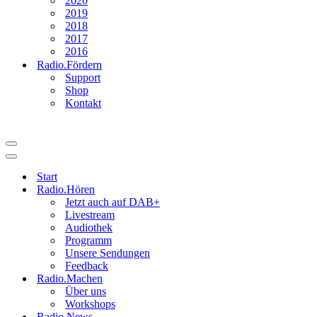
2020
2019
2018
2017
2016
Radio.Fördern
Support
Shop
Kontakt
Navigationsmenü
Navigationsmenü
Start
Radio.Hören
Jetzt auch auf DAB+
Livestream
Audiothek
Programm
Unsere Sendungen
Feedback
Radio.Machen
Über uns
Workshops
Radio.News