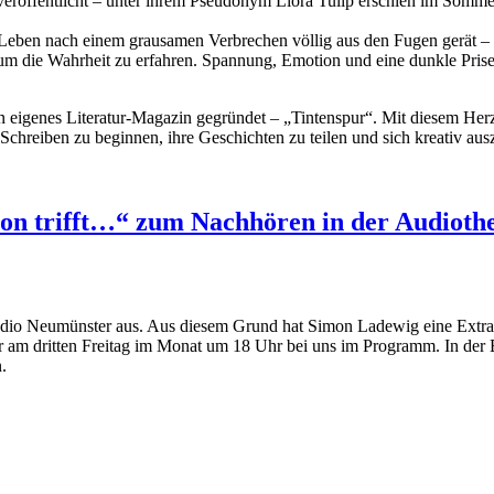
 veröffentlicht – unter ihrem Pseudonym Liora Tulip erschien im Somme
 Leben nach einem grausamen Verbrechen völlig aus den Fugen gerät – 
um die Wahrheit zu erfahren. Spannung, Emotion und eine dunkle Pris
 eigenes Literatur-Magazin gegründet – „Tintenspur“. Mit diesem Herz
hreiben zu beginnen, ihre Geschichten zu teilen und sich kreativ aus
on trifft…“ zum Nachhören in der Audioth
Radio Neumünster aus. Aus diesem Grund hat Simon Ladewig eine Extr
er am dritten Freitag im Monat um 18 Uhr bei uns im Programm. In der
.