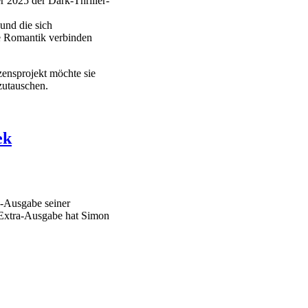
r 2025 der Dark-Thriller-
und die sich
e Romantik verbinden
ensprojekt möchte sie
zutauschen.
ek
a-Ausgabe seiner
 Extra-Ausgabe hat Simon