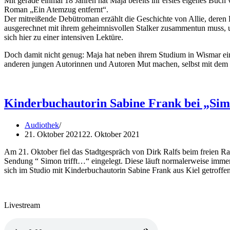
Mit gerade einmal 18 Jahren hat Maja bereits ihr erstes eigenes Buch
Roman „Ein Atemzug entfernt“.
Der mitreißende Debütroman erzählt die Geschichte von Allie, deren
ausgerechnet mit ihrem geheimnisvollen Stalker zusammentun muss, 
sich hier zu einer intensiven Lektüre.
Doch damit nicht genug: Maja hat neben ihrem Studium in Wismar ein
anderen jungen Autorinnen und Autoren Mut machen, selbst mit dem Sc
Kinderbuchautorin Sabine Frank bei „Sim
Audiothek
21. Oktober 2021
22. Oktober 2021
Am 21. Oktober fiel das Stadtgespräch von Dirk Ralfs beim freien 
Sendung “ Simon trifft…“ eingelegt. Diese läuft normalerweise imm
sich im Studio mit Kinderbuchautorin Sabine Frank aus Kiel getroffen
Livestream