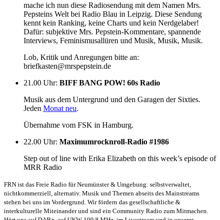
mache ich nun diese Radiosendung mit dem Namen Mrs.
Pepsteins Welt bei Radio Blau in Leipzig. Diese Sendung
kennt kein Ranking, keine Charts und kein Nerdgelaber!
Dafür: subjektive Mrs. Pepstein-Kommentare, spannende
Interviews, Feminismusallüren und Musik, Musik, Musik.
Lob, Kritik und Anregungen bitte an:
briefkasten@mrspepstein.de
21.00 Uhr
:
BIFF BANG POW! 60s Radio
Musik aus dem Untergrund und den Garagen der Sixties.
Jeden
Monat neu
.
Übernahme vom FSK in Hamburg.
22.00 Uhr
:
Maximumrocknroll-Radio #1986
Step out of line with Erika Elizabeth on this week’s episode of
MRR Radio
FRN ist das Freie Radio für Neumünster & Umgebung: selbstverwaltet,
nichtkommerziell, alternativ. Musik und Themen abseits des Mainstreams
stehen bei uns im Vordergrund. Wir fördern das gesellschaftliche &
interkulturelle Miteinander und sind ein Community Radio zum Mitmachen.
Hört uns auf DAB+, auf UKW 100,8 MHz, im Livestream und in unserer