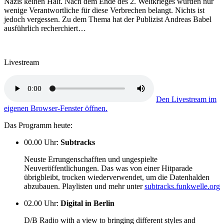
Nazis keinen Halt. Nach dem Ende des 2. Weltkrieges wurden nur
wenige Verantwortliche für diese Verbrechen belangt. Nichts ist
jedoch vergessen. Zu dem Thema hat der Publizist Andreas Babel
ausführlich recherchiert…
Livestream
Den Livestream im
eigenen Browser-Fenster öffnen.
Das Programm heute:
00.00 Uhr
:
Subtracks
Neuste Errungenschafften und ungespielte
Neuveröffentlichungen. Das was von einer Hitparade
übrigbleibt, trocken wiederverwendet, um die Datenhalden
abzubauen. Playlisten und mehr unter
subtracks.funkwelle.org
02.00 Uhr
:
Digital in Berlin
D/B Radio with a view to bringing different styles and