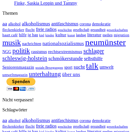
Finke, Saskia Leppin und Tammy
Themen
aa
alkoholismus
antifaschismus
demokratie
alkohol
corona
freie radios
fleckenkieker
flucht
geschichte
gesellschaft
gesundheit
gewerkschaften
ig bau
kultur
literatur
haart café
hilfe
migration
landtag
kinder
medien
kiel
kunst
neumünster
musik
nationalsozialismus
nachrichten
politik
schlager
rechtsextremismus
NGG
rassismus
schleswig-holstein
schmökerstunde
selbsthilfe
talk
sucht
umwelt
Seniorenmagazin
sport
soziale Bewegungen
unterhaltung
über uns
umweltmagazin
Nicht verpassen!
Schlagwörter
aa
alkoholismus
antifaschismus
demokratie
alkohol
corona
freie radios
fleckenkieker
flucht
geschichte
gesellschaft
gesundheit
gewerkschaften
ig bau
kultur
literatur
haart café
hilfe
migration
landtag
kinder
medien
kiel
kunst