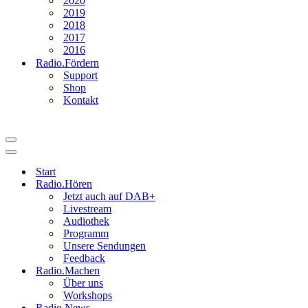
2020
2019
2018
2017
2016
Radio.Fördern
Support
Shop
Kontakt
Navigationsmenü
Navigationsmenü
Start
Radio.Hören
Jetzt auch auf DAB+
Livestream
Audiothek
Programm
Unsere Sendungen
Feedback
Radio.Machen
Über uns
Workshops
Radio.News