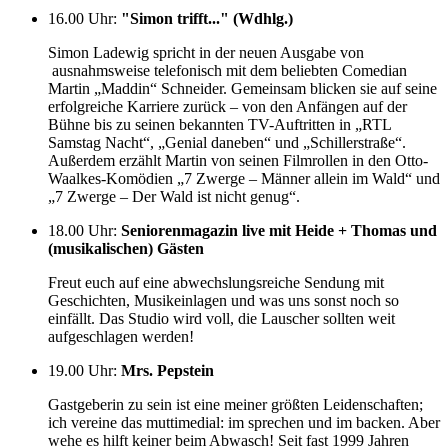
16.00 Uhr
:
"Simon trifft..." (Wdhlg.)
Simon Ladewig spricht in der neuen Ausgabe von
ausnahmsweise telefonisch mit dem beliebten Comedian
Martin „Maddin“ Schneider. Gemeinsam blicken sie auf seine
erfolgreiche Karriere zurück – von den Anfängen auf der
Bühne bis zu seinen bekannten TV-Auftritten in „RTL
Samstag Nacht“, „Genial daneben“ und „Schillerstraße“.
Außerdem erzählt Martin von seinen Filmrollen in den Otto-
Waalkes-Komödien „7 Zwerge – Männer allein im Wald“ und
„7 Zwerge – Der Wald ist nicht genug“.
18.00 Uhr
:
Seniorenmagazin live mit Heide + Thomas und
(musikalischen) Gästen
Freut euch auf eine abwechslungsreiche Sendung mit
Geschichten, Musikeinlagen und was uns sonst noch so
einfällt. Das Studio wird voll, die Lauscher sollten weit
aufgeschlagen werden!
19.00 Uhr
:
Mrs. Pepstein
Gastgeberin zu sein ist eine meiner größten Leidenschaften;
ich vereine das muttimedial: im sprechen und im backen. Aber
wehe es hilft keiner beim Abwasch! Seit fast 1999 Jahren