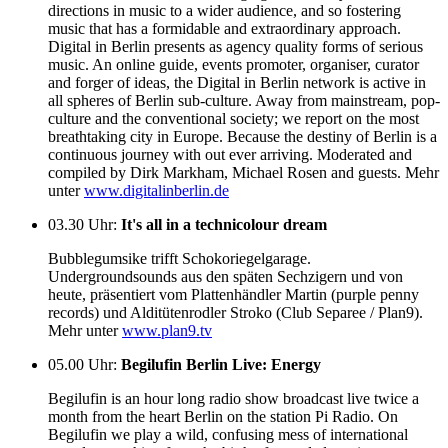
directions in music to a wider audience, and so fostering
music that has a formidable and extraordinary approach.
Digital in Berlin presents as agency quality forms of serious
music. An online guide, events promoter, organiser, curator
and forger of ideas, the Digital in Berlin network is active in
all spheres of Berlin sub-culture. Away from mainstream, pop-
culture and the conventional society; we report on the most
breathtaking city in Europe. Because the destiny of Berlin is a
continuous journey with out ever arriving. Moderated and
compiled by Dirk Markham, Michael Rosen and guests. Mehr
unter
www.digitalinberlin.de
03.30 Uhr
:
It's all in a technicolour dream
Bubblegumsike trifft Schokoriegelgarage.
Undergroundsounds aus den späten Sechzigern und von
heute, präsentiert vom Plattenhändler Martin (purple penny
records) und Alditütenrodler Stroko (Club Separee / Plan9).
Mehr unter
www.plan9.tv
05.00 Uhr
:
Begilufin Berlin Live: Energy
Begilufin is an hour long radio show broadcast live twice a
month from the heart Berlin on the station Pi Radio. On
Begilufin we play a wild, confusing mess of international