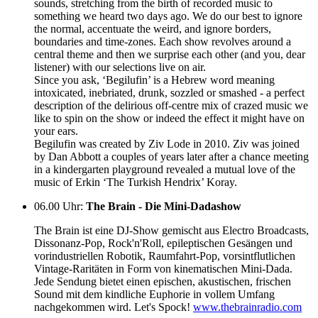
sounds, stretching from the birth of recorded music to
something we heard two days ago. We do our best to ignore
the normal, accentuate the weird, and ignore borders,
boundaries and time-zones. Each show revolves around a
central theme and then we surprise each other (and you, dear
listener) with our selections live on air.
Since you ask, ‘Begilufin’ is a Hebrew word meaning
intoxicated, inebriated, drunk, sozzled or smashed - a perfect
description of the delirious off-centre mix of crazed music we
like to spin on the show or indeed the effect it might have on
your ears.
Begilufin was created by Ziv Lode in 2010. Ziv was joined
by Dan Abbott a couples of years later after a chance meeting
in a kindergarten playground revealed a mutual love of the
music of Erkin ‘The Turkish Hendrix’ Koray.
06.00 Uhr
:
The Brain - Die Mini-Dadashow
The Brain ist eine DJ-Show gemischt aus Electro Broadcasts,
Dissonanz-Pop, Rock'n'Roll, epileptischen Gesängen und
vorindustriellen Robotik, Raumfahrt-Pop, vorsintflutlichen
Vintage-Raritäten in Form von kinematischen Mini-Dada.
Jede Sendung bietet einen epischen, akustischen, frischen
Sound mit dem kindliche Euphorie in vollem Umfang
nachgekommen wird. Let's Spock!
www.thebrainradio.com