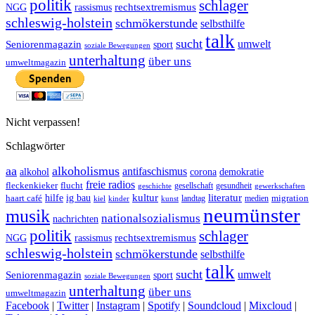
politik
schlager
rechtsextremismus
NGG
rassismus
schleswig-holstein
schmökerstunde
selbsthilfe
talk
sucht
umwelt
Seniorenmagazin
sport
soziale Bewegungen
unterhaltung
über uns
umweltmagazin
Nicht verpassen!
Schlagwörter
aa
alkoholismus
antifaschismus
demokratie
alkohol
corona
freie radios
fleckenkieker
flucht
geschichte
gesellschaft
gesundheit
gewerkschaften
ig bau
kultur
literatur
haart café
hilfe
migration
landtag
kinder
medien
kiel
kunst
neumünster
musik
nationalsozialismus
nachrichten
politik
schlager
rechtsextremismus
NGG
rassismus
schleswig-holstein
schmökerstunde
selbsthilfe
talk
sucht
umwelt
Seniorenmagazin
sport
soziale Bewegungen
unterhaltung
über uns
umweltmagazin
Facebook
|
Twitter
|
Instagram
|
Spotify
|
Soundcloud
|
Mixcloud
|