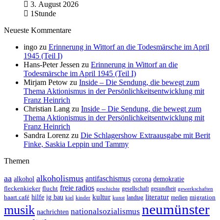
3. August 2026
1Stunde
Neueste Kommentare
ingo
zu
Erinnerung in Wittorf an die Todesmärsche im April
1945 (Teil I)
Hans-Peter Jessen
zu
Erinnerung in Wittorf an die
Todesmärsche im April 1945 (Teil I)
Mirjam Petow
zu
Inside – Die Sendung, die bewegt zum
Thema Aktionismus in der Persönlichkeitsentwicklung mit
Franz Heinrich
Christian Lang
zu
Inside – Die Sendung, die bewegt zum
Thema Aktionismus in der Persönlichkeitsentwicklung mit
Franz Heinrich
Sandra Lorenz
zu
Die Schlagershow Extraausgabe mit Berit
Finke, Saskia Leppin und Tammy
Themen
aa
alkoholismus
antifaschismus
demokratie
alkohol
corona
freie radios
fleckenkieker
flucht
geschichte
gesellschaft
gesundheit
gewerkschaften
ig bau
kultur
literatur
haart café
hilfe
migration
landtag
kinder
medien
kiel
kunst
neumünster
musik
nationalsozialismus
nachrichten