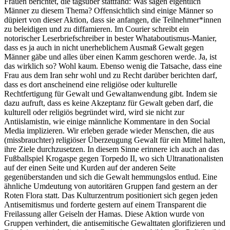
Frauen berichtet, die tagsüber stattfand: Was sagen eigentlich
Männer zu diesem Thema? Offensichtlich sind einige Männer so
düpiert von dieser Aktion, dass sie anfangen, die Teilnehmer*innen
zu beleidigen und zu diffamieren. Im Courier schreibt ein
notorischer Leserbriefschreiber in bester Whataboutismus-Manier,
dass es ja auch in nicht unerheblichem Ausmaß Gewalt gegen
Männer gäbe und alles über einen Kamm geschoren werde. Ja, ist
das wirklich so? Wohl kaum. Ebenso wenig die Tatsache, dass eine
Frau aus dem Iran sehr wohl und zu Recht darüber berichten darf,
dass es dort anscheinend eine religiöse oder kulturelle
Rechtfertigung für Gewalt und Gewaltanwendung gibt. Indem sie
dazu aufruft, dass es keine Akzeptanz für Gewalt geben darf, die
kulturell oder religiös begründet wird, wird sie nicht zur
Antiislamistin, wie einige männliche Kommentare in den Social
Media implizieren. Wir erleben gerade wieder Menschen, die aus
(missbrauchter) religiöser Überzeugung Gewalt für ein Mittel halten,
ihre Ziele durchzusetzen. In diesem Sinne erinnere ich auch an das
Fußballspiel Krogaspe gegen Torpedo II, wo sich Ultranationalisten
auf der einen Seite und Kurden auf der anderen Seite
gegenüberstanden und sich die Gewalt hemmungslos entlud. Eine
ähnliche Umdeutung von autoritären Gruppen fand gestern an der
Roten Flora statt. Das Kulturzentrum positioniert sich gegen jeden
Antisemitismus und forderte gestern auf einem Transparent die
Freilassung aller Geiseln der Hamas. Diese Aktion wurde von
Gruppen verhindert, die antisemitische Gewalttaten glorifizieren und