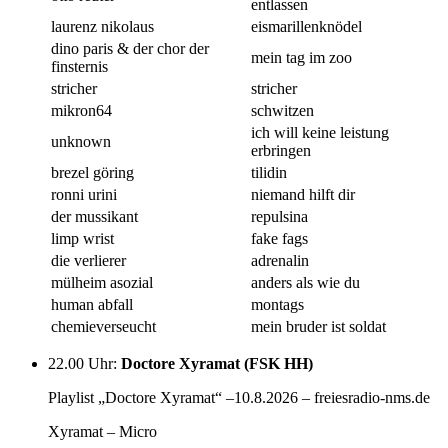
entlassen
laurenz nikolaus
eismarillenknödel
dino paris & der chor der
mein tag im zoo
finsternis
stricher
stricher
mikron64
schwitzen
ich will keine leistung
unknown
erbringen
brezel göring
tilidin
ronni urini
niemand hilft dir
der mussikant
repulsina
limp wrist
fake fags
die verlierer
adrenalin
mülheim asozial
anders als wie du
human abfall
montags
chemieverseucht
mein bruder ist soldat
22.00 Uhr
:
Doctore Xyramat (FSK HH)
Playlist „Doctore Xyramat“ –10.8.2026 – freiesradio-nms.de
Xyramat – Micro