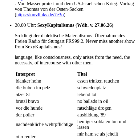
- Von Massenprotest und dem US-Israelischen Krieg. Vortrag
von Thomas von der Osten-Sacken
(
https://kurzlinks.de/7e3o
).
20.00 Uhr
:
SexyKapitalismus (Wdh. v. 27.06.26)
So klingt der dialektische Materialismus. Übernahme des
Freien Radio für Stuttgart FRS99.2. Never miss another show
from SexyKapitalismus!
language, like consciousness, only arises from the need, the
necessity, of intercourse with other men.
Interpret
Titel
blanker hohn
essen trinken rauchen
die buben im pelz
schwedenplatz
ätzer 81
lebend tot
brutal bravo
no ballads in oi!
vor die hunde
ratschläge drogen
der polier
ausbildung '89
heutiger soldaten tun und
nachdenkliche wehrpflichtige
lassen
mir ham se als jeheilt
otto reuter