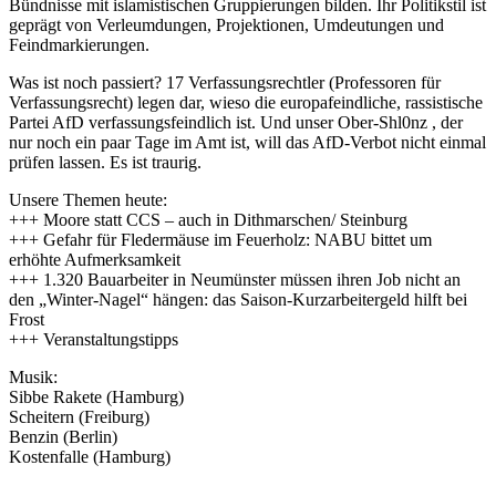
Bündnisse mit islamistischen Gruppierungen bilden. Ihr Politikstil ist
geprägt von Verleumdungen, Projektionen, Umdeutungen und
Feindmarkierungen.
Was ist noch passiert? 17 Verfassungsrechtler (Professoren für
Verfassungsrecht) legen dar, wieso die europafeindliche, rassistische
Partei AfD verfassungsfeindlich ist. Und unser Ober-Shl0nz , der
nur noch ein paar Tage im Amt ist, will das AfD-Verbot nicht einmal
prüfen lassen. Es ist traurig.
Unsere Themen heute:
+++ Moore statt CCS – auch in Dithmarschen/ Steinburg
+++ Gefahr für Fledermäuse im Feuerholz: NABU bittet um
erhöhte Aufmerksamkeit
+++ 1.320 Bauarbeiter in Neumünster müssen ihren Job nicht an
den „Winter-Nagel“ hängen: das Saison-Kurzarbeitergeld hilft bei
Frost
+++ Veranstaltungstipps
Musik:
Sibbe Rakete (Hamburg)
Scheitern (Freiburg)
Benzin (Berlin)
Kostenfalle (Hamburg)