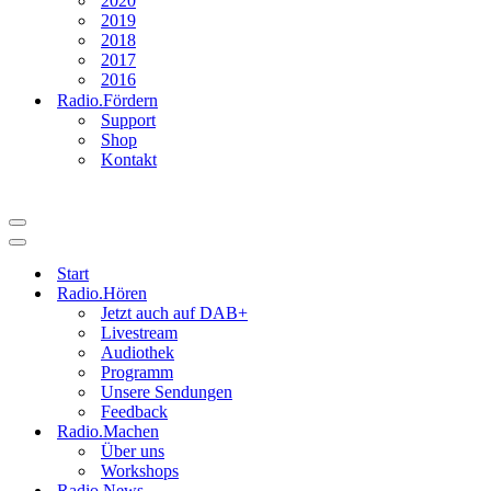
2020
2019
2018
2017
2016
Radio.Fördern
Support
Shop
Kontakt
Navigationsmenü
Navigationsmenü
Start
Radio.Hören
Jetzt auch auf DAB+
Livestream
Audiothek
Programm
Unsere Sendungen
Feedback
Radio.Machen
Über uns
Workshops
Radio.News