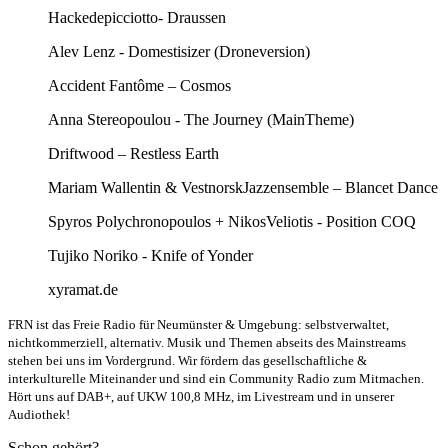
Hackedepicciotto- Draussen
Alev Lenz - Domestisizer (Droneversion)
Accident Fantôme – Cosmos
Anna Stereopoulou - The Journey (MainTheme)
Driftwood – Restless Earth
Mariam Wallentin & VestnorskJazzensemble – Blancet Dance
Spyros Polychronopoulos + NikosVeliotis - Position COQ
Tujiko Noriko - Knife of Yonder
xyramat.de
FRN ist das Freie Radio für Neumünster & Umgebung: selbstverwaltet,
nichtkommerziell, alternativ. Musik und Themen abseits des Mainstreams
stehen bei uns im Vordergrund. Wir fördern das gesellschaftliche &
interkulturelle Miteinander und sind ein Community Radio zum Mitmachen.
Hört uns auf DAB+, auf UKW 100,8 MHz, im Livestream und in unserer
Audiothek!
Schon gehört?